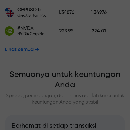
GBPUSD.fx
1.34876
1.34976
Great Britain Pound vs US Dollar
#NVDA
223.95
224.01
NVIDIA Corp Nasdaq Stock Exchange (Nasdaq) USD
Lihat semua
Semuanya untuk keuntungan
Anda
Spread, perlindungan, dan bonus adalah kunci untuk
keuntungan Anda yang stabil
Berhemat di setiap transaksi