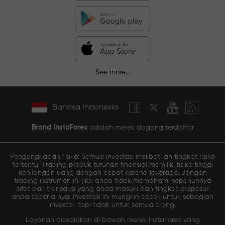
See more...
Bahasa Indonesia
Brand InstaForex
adalah merek dagang terdaftar
Pengungkapan risiko: Semua investasi melibatkan tingkat risiko
tertentu. Trading produk turunan finansial memiliki risiko tinggi
kehilangan uang dengan cepat karena leverage. Jangan
trading instrumen ini jika anda tidak memahami sepenuhnya
sifat dari transaksi yang anda masuki dan tingkat eksposur
anda sebenarnya. Investasi ini mungkin cocok untuk sebagian
investor, tapi tidak untuk semua orang.
Layanan disediakan di bawah merek InstaForex yang