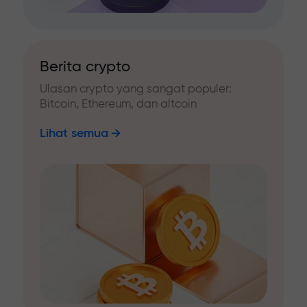
Berita crypto
Ulasan crypto yang sangat populer:
Bitcoin, Ethereum, dan altcoin
Lihat semua