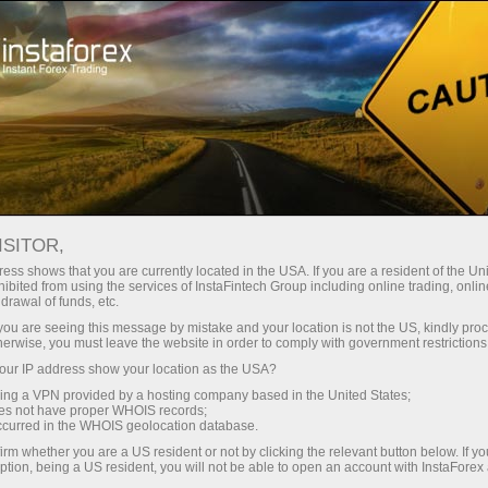
Spread
kecil — keuntungan besar
ISITOR,
ess shows that you are currently located in the USA. If you are a resident of the Uni
Bonus 30%
ibited from using the services of InstaFintech Group including online trading, online
Dengan InstaForex, Anda
drawal of funds, etc.
mendapatkan akses ke peluang
untuk setiap deposit
k you are seeing this message by mistake and your location is not the US, kindly pro
yang benar-benar kompetitif:
herwise, you must leave the website in order to comply with government restrictions
leverage hingga 1:5.000, spread
ur IP address show your location as the USA?
Kecepatan
dan komisi terbaik di pasar, dan
sing a VPN provided by a hosting company based in the United States;
kondisi yang menguntungkan
oes not have proper WHOIS records;
dalam trading dan di track balap
occurred in the WHOIS geolocation database.
untuk trading saham dan indeks.
irm whether you are a US resident or not by clicking the relevant button below. If y
ption, being a US resident, you will not be able to open an account with InstaForex
Jackpot hadiah pribadi Anda
Kami telah mengembangkan