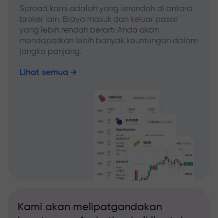
Spread kami adalah yang terendah di antara
broker lain. Biaya masuk dan keluar pasar
yang lebih rendah berarti Anda akan
mendapatkan lebih banyak keuntungan dalam
jangka panjang.
Lihat semua
Kami akan melipatgandakan