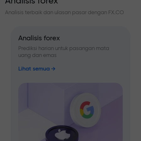
Analisis forex
Analisis terbaik dan ulasan pasar dengan FX.CO
Analisis forex
Prediksi harian untuk pasangan mata
uang dan emas
Lihat semua