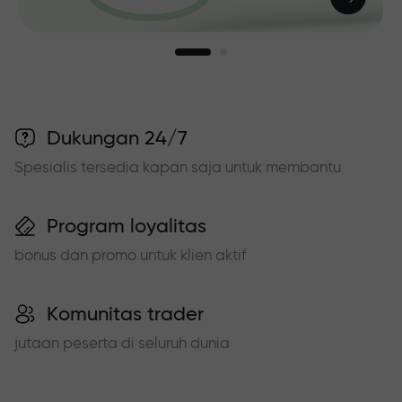
Dukungan 24/7
Spesialis tersedia kapan saja untuk membantu
Program loyalitas
bonus dan promo untuk klien aktif
Komunitas trader
jutaan peserta di seluruh dunia