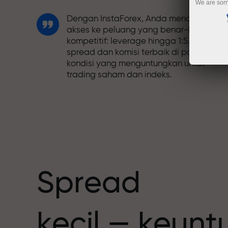
We are sorr
Dengan InstaForex, Anda mendapatkan
akses ke peluang yang benar-benar
kompetitif: leverage hingga 1:5.000,
spread dan komisi terbaik di pasar, dan
kondisi yang menguntungkan untuk
trading saham dan indeks.
Kami telah mengembangkan sistem
bonus yang membuat trading semakin
h
menarik. Setiap klien InstaForex dapat
menerima bonus hingga 30% dari deposi
mereka dan memanfaatkan promosi
serta penawaran spesial lainnya.
Spread
Kecepatan balap dan trading memiliki
kecil — keun
nilai yang sama. Aleš Loprais
menghadirkan unsur-unsur kecepatan