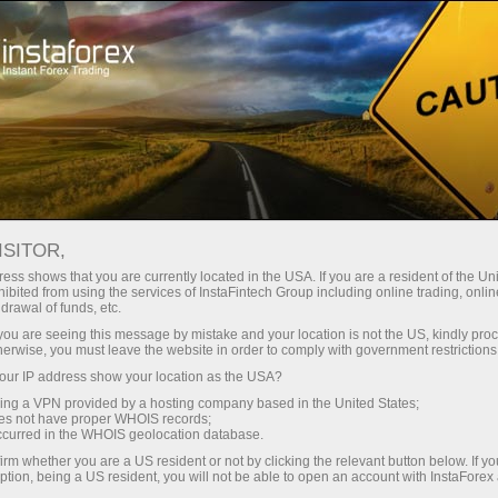
Pembukaan akun instan
Platform Trading
ntuk Pemula
Untuk Investor
Untuk Mitra
Pro
staFo
ISITOR,
ess shows that you are currently located in the USA. If you are a resident of the Uni
ibited from using the services of InstaFintech Group including online trading, online
drawal of funds, etc.
k you are seeing this message by mistake and your location is not the US, kindly pro
herwise, you must leave the website in order to comply with government restrictions
ur IP address show your location as the USA?
sing a VPN provided by a hosting company based in the United States;
oes not have proper WHOIS records;
occurred in the WHOIS geolocation database.
irm whether you are a US resident or not by clicking the relevant button below. If y
ption, being a US resident, you will not be able to open an account with InstaForex