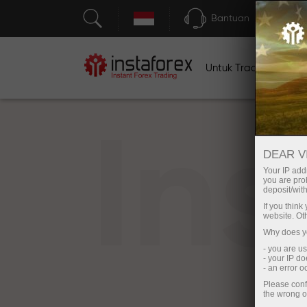
Bantuan
Untuk Traders
U
In
DEAR V
Your IP addr
you are proh
deposit/with
If you thin
website. Ot
Why does yo
- you are u
- your IP d
- an error 
Please conf
the wrong o