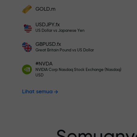
Deposit ke akun Anda $333 — pili
GOLD.m
Lakukan deposit dan terima bonus 1.000
kali lebih besar dari deposit Anda. X100
USDJPY.fx
Trading bebas
bukan salah ketik. Semakin besar
US Dollar vs Japanese Yen
depositnya, semakin tinggi
penggandanya.
GBPUSD.fx
menjamin pro
Great Britain Pound vs US Dollar
#NVDA
NVIDIA Corp Nasdaq Stock Exchange (Nasdaq)
Bonus hingga
USD
Lihat semua
pengganda t