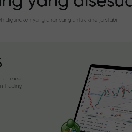
ing yang disesu
dah digunakan yang dirancang untuk kinerja stabil
5
ara trader
an trading
.