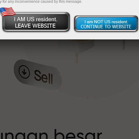
y for any inconvenience caused by this message.
t
tungan besar