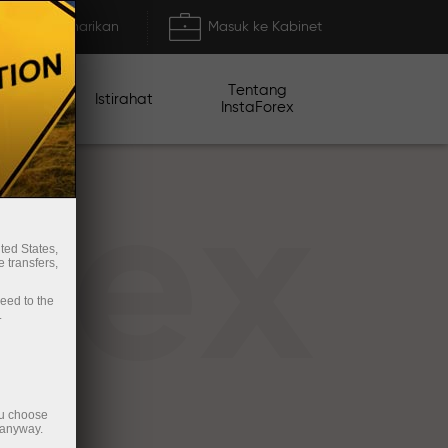
Deposit/Penarikan
Masuk ke Kabinet
Tentang
mo
Istirahat
InstaForex
rex
ted States,
 transfers,
ceed to the
.
ou choose
 anyway.