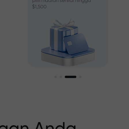
pilih hadiah senilai hingga
$1,500
asar