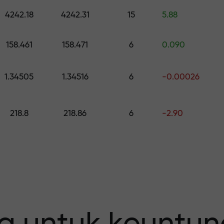
h hadiah senilai hingga $1,500
4242.18
4242.31
15
5.88
0
 risiko — kami
158.461
158.471
6
0.090
1.34505
1.34516
6
-0.00026
fit Anda
218.8
218.86
6
-2.90
 X1000 —
erbesar pada p