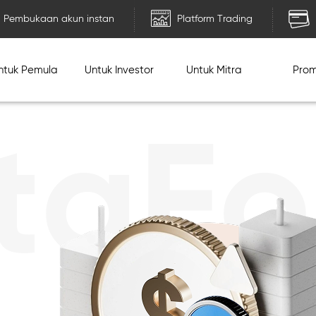
Pembukaan akun instan
Platform Trading
ntuk Pemula
Untuk Investor
Untuk Mitra
Pro
staFo