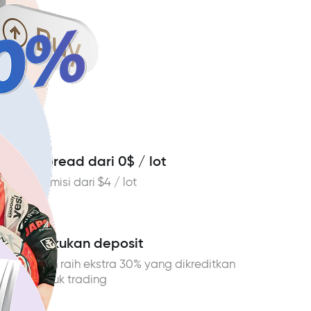
Spread dari 0$ / lot
Komisi dari $4 / lot
Lakukan deposit
dan raih ekstra 30% yang dikreditkan
untuk trading