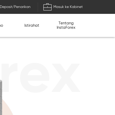
Deposit/Penarikan
Masuk ke Kabinet
Tentang
mo
Istirahat
InstaForex
rex