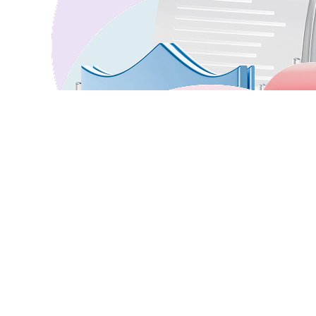
tungan besar
 = 0,00001
GBPUSD = 0,00003
USDJPY = 0,001
USDCH
deposit