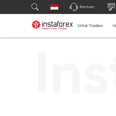
Bantuan
Untuk Traders
U
In