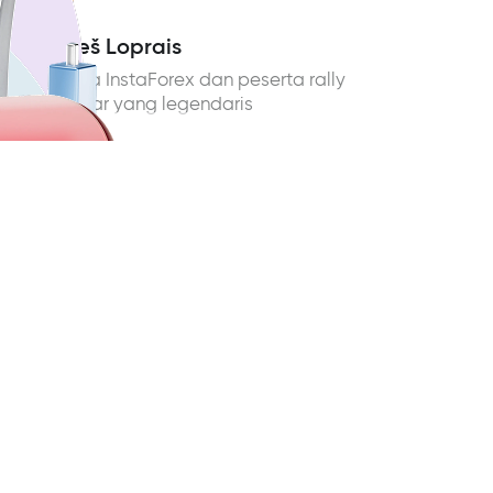
Aleš Loprais
Mitra InstaForex dan peserta rally
Dakar yang legendaris
Pilih dari ratusan hadiah:
iPhone, iPad, Samsung Galaxy
MacBook, laptop ASUS ROG
PlayStation 5, Xbox Series X, VR
Perjalanan dan tiket pesawat
Kompensasi penuh dari
kerugian trading
Jaminan tiga kali lipat untuk profit
F = 0,00004
USDCAD = 0,00003
Tanpa syarat atau biaya
tersembunyi