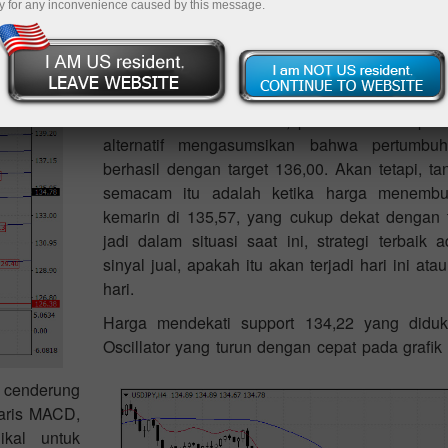
y for any inconvenience caused by this message.
ecil (-6 poin) dan bayangan menyapu pada Senin, yang m
a pertumbuhan korektif dari 2 Agustus. Pembalikan akan dikonf
an harga di 134,22. Target akan terbuka pada garis tertanam ya
Marlin Oscillator berbalik, pada zona tren pe
alternatif mengasumsikan bahwa pertumbu
berhasil dengan target 136,00. Akan tetapi, tan
semacam itu adalah ketika harga menembus 
kemarin di 135,57, yang cukup dekat dengan ta
jadi dalam situasi saat ini, strategi terbai
sinyal jual, apakah itu akan terjadi hari ini a
hari.
Harga mendekati support 134,22 yang diduk
Oscillator yang turun dengan cepat pada grafi
a cenderung
garis MACD,
kal untuk