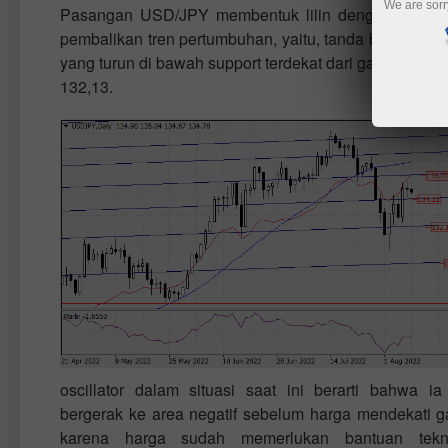
We are sorr
Pasangan USD/JPY membentuk lilin dengan badan k
pembalikan tren pertumbuhan, yaitu, tanda berakhirny
yang turun di bawah support terdekat dari garis salur
132,13.
oscillator dalam situasi saat ini berarti bahwa i
bergerak ke area negatif sebelum harga mendekati 
karena harga sudah memerlukan bantuan tekni