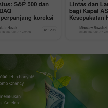
tus: S&P 500 dan
Lintas dan L
DAQ
bagi Kapal A
Buka Akun Demo
Buka Akun Real
erpanjang koreksi
Kesepakatan 
Tidak Akan 
n, indeks saham ditutup
Harga minyak kemarin
Buka
Buka
akub Novak
Miroslaw Bawulski
Selat
1298
h. S&P 500 turun 1,01%,
laporan dari kantor b
0:16 2026-08-07 +02:00
09:48 2026-08-07 +0
ara Nasdaq 100 melemah
Republik Islam terse
 Dow Jones Industrial Average
serangan terhadap ta
ksi 0,85%. Hari ini, futures S&P
Selat Hormuz. Pergera
rgerak nyaris tanpa perubahan
setelah kenaikan WTI
h
1000
lebih banyak!
romo Chancy
 melakukan
a. Setelah