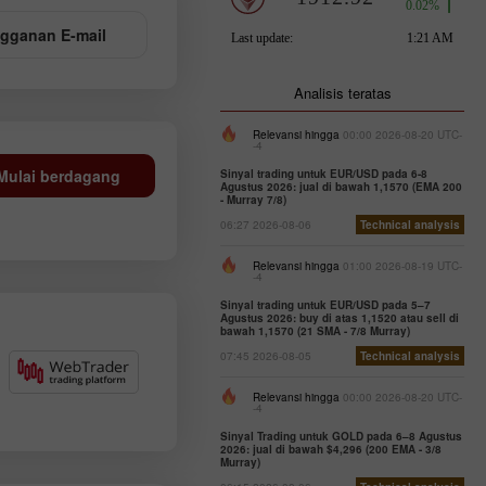
gganan E-mail
Analisis teratas
Relevansi hingga
00:00 2026-08-20 UTC-
-4
Mulai berdagang
Sinyal trading untuk EUR/USD pada 6-8
Agustus 2026: jual di bawah 1,1570 (EMA 200
- Murray 7/8)
06:27 2026-08-06
Technical analysis
Relevansi hingga
01:00 2026-08-19 UTC-
-4
Sinyal trading untuk EUR/USD pada 5–7
Agustus 2026: buy di atas 1,1520 atau sell di
bawah 1,1570 (21 SMA - 7/8 Murray)
07:45 2026-08-05
Technical analysis
Relevansi hingga
00:00 2026-08-20 UTC-
-4
Sinyal Trading untuk GOLD pada 6–8 Agustus
2026: jual di bawah $4,296 (200 EMA - 3/8
Murray)