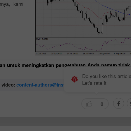
rnya, kami
udkan untuk meningkatkan pengetahuan Anda namun tida
Do you like this articl
Let's rate it
n video:
content-authors@instaforex.com
0