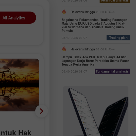
06:15 2026-08-06
Technical analysis
Relevansi hingga
23:00 UTC--4
All Analytics
Bagaimana Rekomendasi Trading Pasangan
Mata Uang EUR/USD pada 7 Agustus? Kiat-
kiat Sederhana dan Analisis Trading untuk
Pemula
05:47 2026-08-07
Trading plan
Relevansi hingga
03:00 UTC--4
Hampir Tidak Ada PHK, tetapi Hanya 44.000
Lapangan Kerja Baru: Paradoks Utama Pasar
Tenaga Kerja Amerika
09:40 2026-08-07
Fundamental analysis
Analisis Fundamental
ntuk Hak
Hampir Tidak Ada PHK,