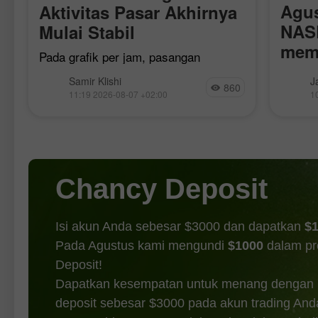
Agus
Aktivitas Pasar Akhirnya
NAS
Mulai Stabil
memp
Pada grafik per jam, pasangan
GBP/USD terus diperdagangkan di
Kemari
Samir Klishi
J
sekitar level 1,3454–1,3458 pada hari
860
melema
11:19 2026-08-07 +02:00
1
Kamis, tanpa memberikan perhatian
sement
khusus pada zona tersebut.
0,06%.
Konsolidasi di bawahnya akan
terkore
mengindikasikan bahwa pound
500 be
berpotensi
setela
Chancy Deposit
Isi akun Anda sebesar $3000 dan dapatkan
$
Pada Agustus kami mengundi
$1000
dalam p
Deposit!
Dapatkan kesempatan untuk menang dengan
deposit sebesar $3000 pada akun trading And
DAPATKAN BONUS