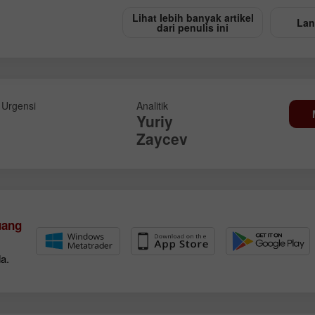
Lihat lebih banyak artikel
Lan
dari penulis ini
Urgensi
Analitik
Yuriy
Zaycev
uang
a.