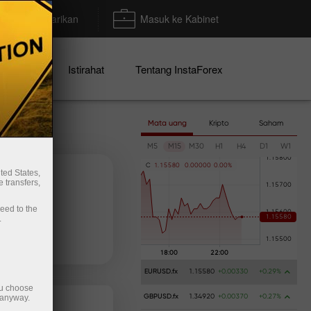
Deposit/Penarikan
Masuk ke Kabinet
mo
Istirahat
Tentang InstaForex
Mata uang
Kripto
Saham
M5
M15
M30
H1
H4
D1
W1
C
1
.
1
5
5
8
0
0
.
0
0
0
0
0
0
.
0
0
%
ted States,
 transfers,
ceed to the
.
 uang
Penarikan uang
EURUSD.fx
1.15580
+0.00330
+0.29%
ou choose
 anyway.
GBPUSD.fx
1.34920
+0.00370
+0.27%