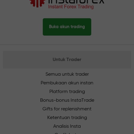
Buka akun trading
Untuk Trader
Semua untuk trader
Pembukaan akun instan
Platform trading
Bonus-bonus InstaTrade
Gifts for replenishment
Ketentuan trading
Analisis Insta