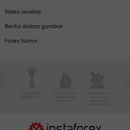
Video analisis
Berita dalam gambar
Forex humor
ctive
Best Affiliate
Most Innovative
Forex Broker of
Best
n Asia
Program 2020
Mobile Trading
the Year di
Tec
20
Application
Money Expo
Abu Dhabi 2025