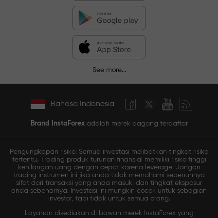
See more...
Bahasa Indonesia
Brand InstaForex
adalah merek dagang terdaftar
Pengungkapan risiko: Semua investasi melibatkan tingkat risiko
tertentu. Trading produk turunan finansial memiliki risiko tinggi
kehilangan uang dengan cepat karena leverage. Jangan
trading instrumen ini jika anda tidak memahami sepenuhnya
sifat dari transaksi yang anda masuki dan tingkat eksposur
anda sebenarnya. Investasi ini mungkin cocok untuk sebagian
investor, tapi tidak untuk semua orang.
Layanan disediakan di bawah merek InstaForex yang