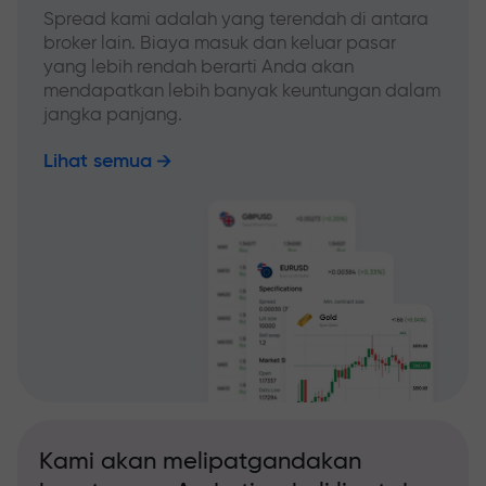
Spread kami adalah yang terendah di antara
broker lain. Biaya masuk dan keluar pasar
yang lebih rendah berarti Anda akan
mendapatkan lebih banyak keuntungan dalam
jangka panjang.
Lihat semua
Kami akan melipatgandakan