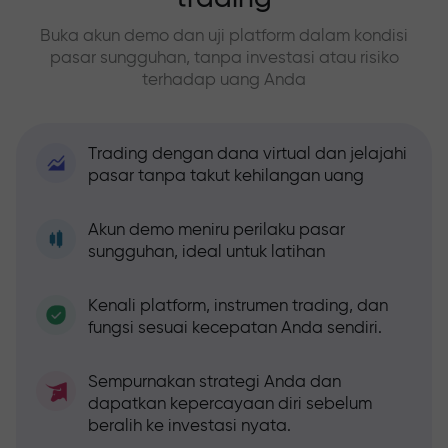
Buka akun demo dan uji platform dalam kondisi
pasar sungguhan, tanpa investasi atau risiko
terhadap uang Anda
Trading dengan dana virtual dan jelajahi
pasar tanpa takut kehilangan uang
Akun demo meniru perilaku pasar
sungguhan, ideal untuk latihan
Kenali platform, instrumen trading, dan
fungsi sesuai kecepatan Anda sendiri.
Sempurnakan strategi Anda dan
dapatkan kepercayaan diri sebelum
beralih ke investasi nyata.