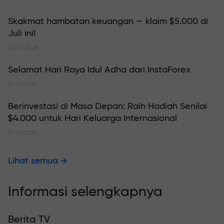
Skakmat hambatan keuangan — klaim $5.000 di
Juli ini!
02.07.2026
Selamat Hari Raya Idul Adha dari InstaForex
27.05.2026
Berinvestasi di Masa Depan: Raih Hadiah Senilai
$4.000 untuk Hari Keluarga Internasional
01.05.2026
Lihat semua
Informasi selengkapnya
Berita TV