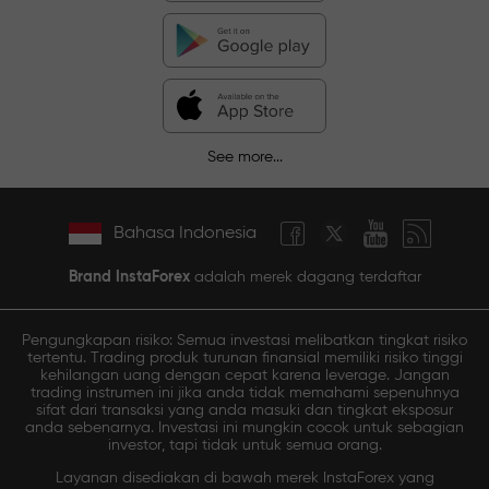
See more...
Bahasa Indonesia
Brand InstaForex
adalah merek dagang terdaftar
Pengungkapan risiko: Semua investasi melibatkan tingkat risiko
tertentu. Trading produk turunan finansial memiliki risiko tinggi
kehilangan uang dengan cepat karena leverage. Jangan
trading instrumen ini jika anda tidak memahami sepenuhnya
sifat dari transaksi yang anda masuki dan tingkat eksposur
anda sebenarnya. Investasi ini mungkin cocok untuk sebagian
investor, tapi tidak untuk semua orang.
Layanan disediakan di bawah merek InstaForex yang