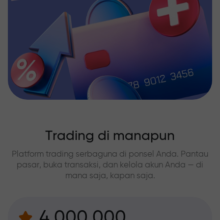
Trading di manapun
Platform trading serbaguna di ponsel Anda. Pantau
pasar, buka transaksi, dan kelola akun Anda — di
mana saja, kapan saja.
4.000.000