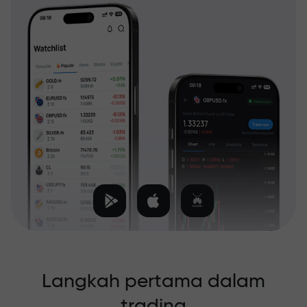
Langkah pertama dalam
trading