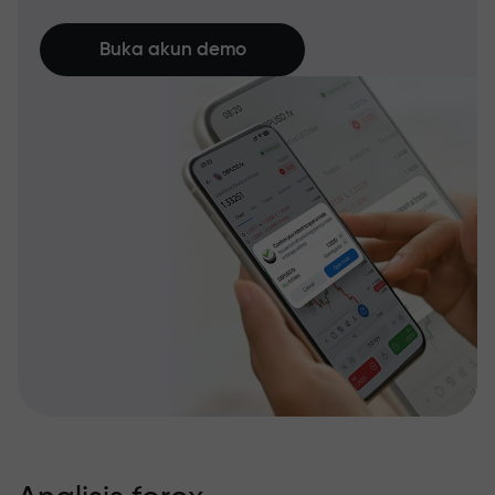
Buka akun demo