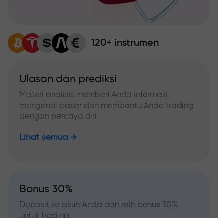
120+ instrumen
Ulasan dan prediksi
Materi analisis memberi Anda informasi
mengenai pasar dan membantu Anda trading
dengan percaya diri
Lihat semua
Bonus 30%
Deposit ke akun Anda dan raih bonus 30%
untuk trading