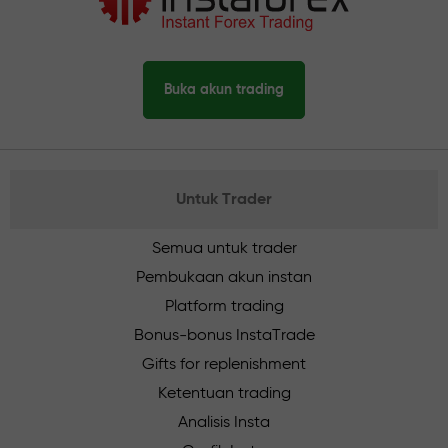
Buka akun trading
Untuk Trader
Semua untuk trader
Pembukaan akun instan
Platform trading
Bonus-bonus InstaTrade
Gifts for replenishment
Ketentuan trading
Analisis Insta