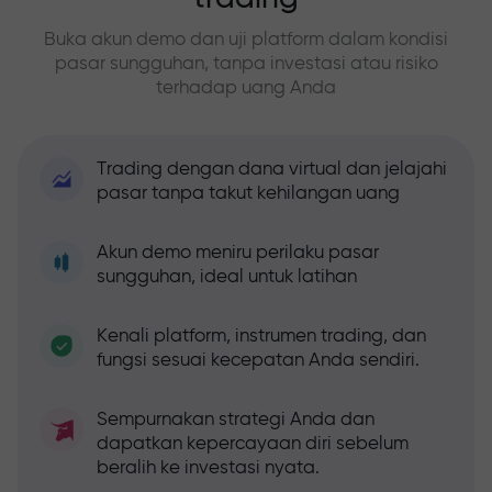
Buka akun demo dan uji platform dalam kondisi
pasar sungguhan, tanpa investasi atau risiko
terhadap uang Anda
Trading dengan dana virtual dan jelajahi
pasar tanpa takut kehilangan uang
Akun demo meniru perilaku pasar
sungguhan, ideal untuk latihan
Kenali platform, instrumen trading, dan
fungsi sesuai kecepatan Anda sendiri.
Sempurnakan strategi Anda dan
dapatkan kepercayaan diri sebelum
beralih ke investasi nyata.