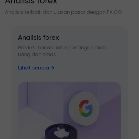
Analisis forex
Analisis terbaik dan ulasan pasar dengan FX.CO
Analisis forex
Prediksi harian untuk pasangan mata
uang dan emas
Lihat semua