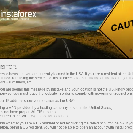
Spread
kecil — keuntungan besar
ISITOR,
ess shows that you are currently located in the USA. If you are a resident of the Uni
Bonus 30%
ibited from using the services of InstaFintech Group including online trading, online
Dengan InstaForex, Anda
drawal of funds, etc.
mendapatkan akses ke peluang
untuk setiap deposit
k you are seeing this message by mistake and your location is not the US, kindly pro
yang benar-benar kompetitif:
herwise, you must leave the website in order to comply with government restrictions
leverage hingga 1:5.000, spread
ur IP address show your location as the USA?
Kecepatan
dan komisi terbaik di pasar, dan
sing a VPN provided by a hosting company based in the United States;
kondisi yang menguntungkan
oes not have proper WHOIS records;
dalam trading dan di track balap
occurred in the WHOIS geolocation database.
untuk trading saham dan indeks.
irm whether you are a US resident or not by clicking the relevant button below. If y
ption, being a US resident, you will not be able to open an account with InstaForex
Jackpot hadiah pribadi Anda
Kami telah mengembangkan