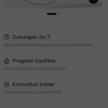
Dukungan 24/7
Spesialis tersedia kapan saja untuk membantu
Program loyalitas
bonus dan promo untuk klien aktif
Komunitas trader
jutaan peserta di seluruh dunia