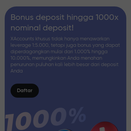
Bonus deposit hingga 1000x
nominal deposit!
XAccounts khusus tidak hanya menawarkan
leverage 1:5.000, tetapi juga bonus yang dapat
diperdagangkan mulai dari 1.000% hingga
10.000%, memungkinkan Anda menahan
penurunan puluhan kali lebih besar dari deposit
Anda
Daftar