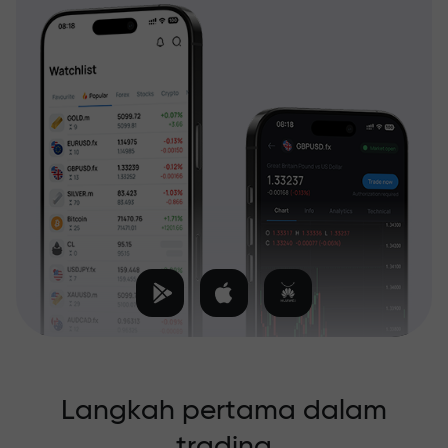
Langkah pertama dalam
trading