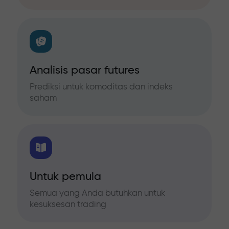
Analisis pasar futures
Prediksi untuk komoditas dan indeks
saham
Untuk pemula
Semua yang Anda butuhkan untuk
kesuksesan trading