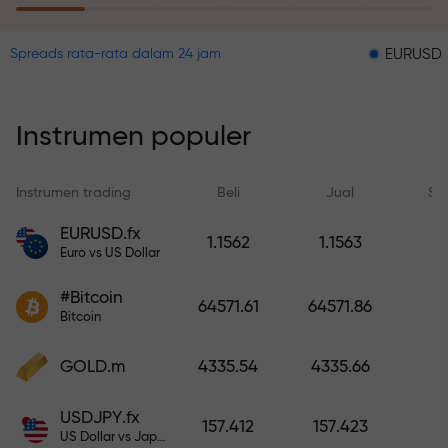
hanya dengan melakukan
deposit.
EURUSD = 0,000
Spreads rata-rata dalam 24 jam
Program asuransi risiko mengganti
kerugian Anda dan menjamin
keuntungan tiga kali lipat dalam 6
Instrumen populer
bulan. Trading dengan tenang —
modal Anda terlindungi!
Instrumen trading
Beli
Jual
Sp
EURUSD.fx
1.1562
1.1563
Lakukan deposit dan terima bonus
Euro vs US Dollar
1.000 kali lebih besar dari deposit
Anda. X1000 bukan salah ketik.
#Bitcoin
64571.61
64571.86
Semakin besar depositnya,
Bitcoin
semakin tinggi penggandanya.
GOLD.m
4335.54
4335.66
USDJPY.fx
157.412
157.423
US Dollar vs Japanese Yen