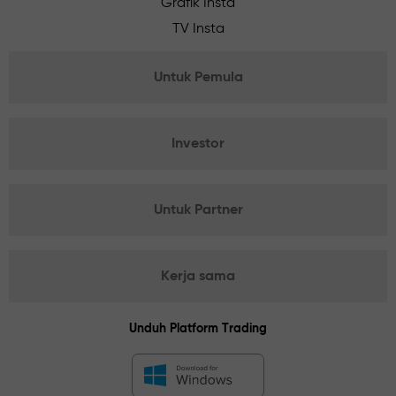
Grafik Insta
TV Insta
Untuk Pemula
Investor
Untuk Partner
Kerja sama
Unduh Platform Trading