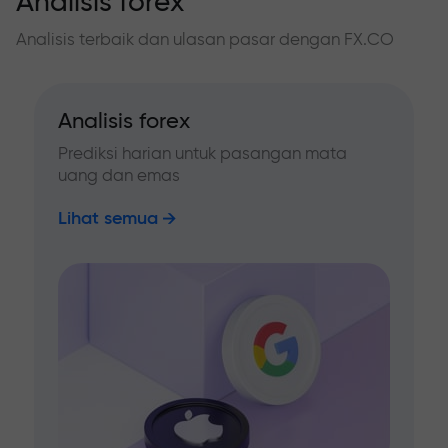
Analisis forex
Analisis terbaik dan ulasan pasar dengan FX.CO
Analisis forex
Prediksi harian untuk pasangan mata
uang dan emas
Lihat semua