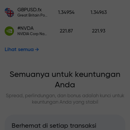
GBPUSD.fx
1.34954
1.34963
Great Britain Pound vs US Dollar
#NVDA
221.87
221.93
NVIDIA Corp Nasdaq Stock Exchange (Nasdaq) USD
Lihat semua
Semuanya untuk keuntungan
Anda
Spread, perlindungan, dan bonus adalah kunci untuk
keuntungan Anda yang stabil
Berhemat di setiap transaksi