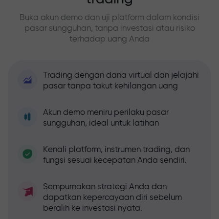
Buka akun demo dan uji platform dalam kondisi
pasar sungguhan, tanpa investasi atau risiko
terhadap uang Anda
Trading dengan dana virtual dan jelajahi
pasar tanpa takut kehilangan uang
Akun demo meniru perilaku pasar
sungguhan, ideal untuk latihan
Kenali platform, instrumen trading, dan
fungsi sesuai kecepatan Anda sendiri.
Sempurnakan strategi Anda dan
dapatkan kepercayaan diri sebelum
beralih ke investasi nyata.