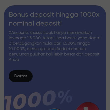
Bonus deposit hingga 1000x
nominal deposit!
XAccounts khusus tidak hanya menawarkan
leverage 1:5.000, tetapi juga bonus yang dapat
diperdagangkan mulai dari 1.000% hingga
10.000%, memungkinkan Anda menahan
penurunan puluhan kali lebih besar dari deposit
Anda
Daftar