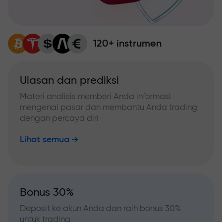
120+ instrumen
Ulasan dan prediksi
Materi analisis memberi Anda informasi
mengenai pasar dan membantu Anda trading
dengan percaya diri
Lihat semua
Bonus 30%
Deposit ke akun Anda dan raih bonus 30%
untuk trading