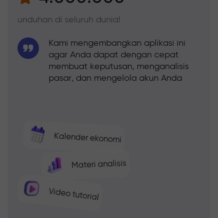
unduhan di seluruh dunia!
Kami mengembangkan aplikasi ini
agar Anda dapat dengan cepat
membuat keputusan, menganalisis
pasar, dan mengelola akun Anda
Kalender ekonomi
Materi analisis
Video tutorial