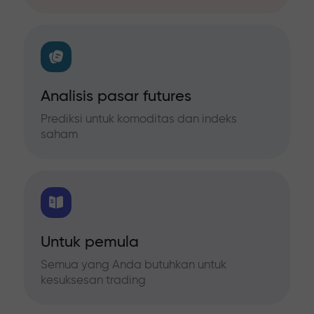
Analisis pasar futures
Prediksi untuk komoditas dan indeks
saham
Untuk pemula
Semua yang Anda butuhkan untuk
kesuksesan trading