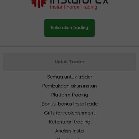
Buka akun trading
Untuk Trader
Semua untuk trader
Pembukaan akun instan
Platform trading
Bonus-bonus InstaTrade
Gifts for replenishment
Ketentuan trading
Analisis Insta