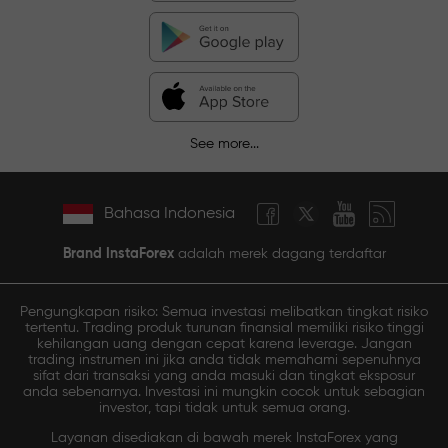
See more...
Bahasa Indonesia
Brand InstaForex
adalah merek dagang terdaftar
Pengungkapan risiko: Semua investasi melibatkan tingkat risiko
tertentu. Trading produk turunan finansial memiliki risiko tinggi
kehilangan uang dengan cepat karena leverage. Jangan
trading instrumen ini jika anda tidak memahami sepenuhnya
sifat dari transaksi yang anda masuki dan tingkat eksposur
anda sebenarnya. Investasi ini mungkin cocok untuk sebagian
investor, tapi tidak untuk semua orang.
Layanan disediakan di bawah merek InstaForex yang