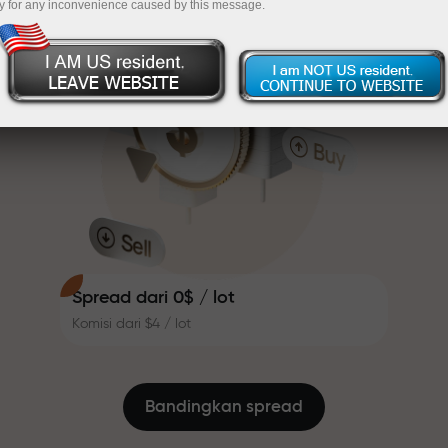
y for any inconvenience caused by this message.
sistem bonus yang membuat
InstaForex
Deposit ke akun Anda $333 — pilih hadiah senilai
trading semakin menarik. Setiap
klien InstaForex dapat menerima
hingga $1,500
bonus hingga 30% dari deposit
Trading bebas risiko — kami
mereka dan memanfaatkan
menjamin profit Anda
promosi serta penawaran spesial
lainnya.
Kecepatan balap dan trading
Bonus hingga X1000 — pengganda
memiliki nilai yang sama. Aleš
terbesar pada pasar
Loprais menghadirkan unsur-unsur
kecepatan dan disiplin ke dalam
dunia trading, bertindak sebagai
mitra yang menginspirasi klien
Spread dari 0$ / lot
untuk mencapai tujuan ambisius.
Komisi dari $4 / lot
Kami memberikan hadiah
sungguhan, bukan bonus atau
kode promo. Setiap klien
Bandingkan spread
InstaForex mendapatkan iPhone,
MacBook, atau perjalanan impian