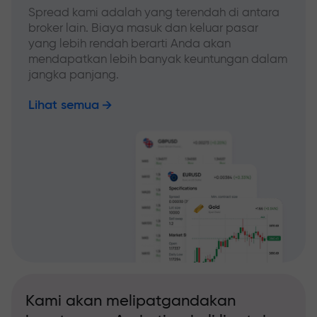
Spread kami adalah yang terendah di antara
broker lain. Biaya masuk dan keluar pasar
yang lebih rendah berarti Anda akan
mendapatkan lebih banyak keuntungan dalam
jangka panjang.
Lihat semua
Kami akan melipatgandakan