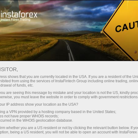
Spread
kecil — keuntungan besar
ISITOR,
ess shows that you are currently located in the USA. If you are a resident of the Uni
Bonus 30%
ibited from using the services of InstaFintech Group including online trading, online
Dengan InstaForex, Anda
drawal of funds, etc.
mendapatkan akses ke peluang
untuk setiap deposit
k you are seeing this message by mistake and your location is not the US, kindly pro
yang benar-benar kompetitif:
herwise, you must leave the website in order to comply with government restrictions
leverage hingga 1:5.000, spread
ur IP address show your location as the USA?
Kecepatan
dan komisi terbaik di pasar, dan
sing a VPN provided by a hosting company based in the United States;
kondisi yang menguntungkan
oes not have proper WHOIS records;
dalam trading dan di track balap
occurred in the WHOIS geolocation database.
untuk trading saham dan indeks.
irm whether you are a US resident or not by clicking the relevant button below. If y
ption, being a US resident, you will not be able to open an account with InstaForex
Jackpot hadiah pribadi Anda
Kami telah mengembangkan