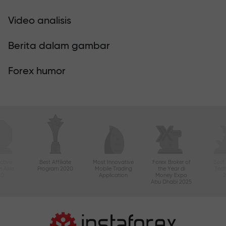
Video analisis
Berita dalam gambar
Forex humor
ctive
Best Affiliate
Most Innovative
Forex Broker of
Best
n Asia
Program 2020
Mobile Trading
the Year di
Tec
20
Application
Money Expo
Abu Dhabi 2025