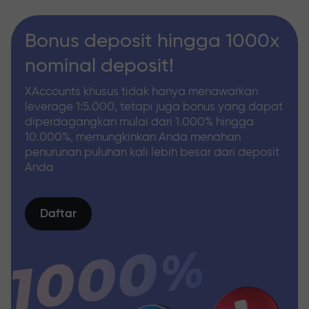
Bonus deposit hingga 1000x
nominal deposit!
XAccounts khusus tidak hanya menawarkan
leverage 1:5.000, tetapi juga bonus yang dapat
diperdagangkan mulai dari 1.000% hingga
10.000%, memungkinkan Anda menahan
penurunan puluhan kali lebih besar dari deposit
Anda
Daftar