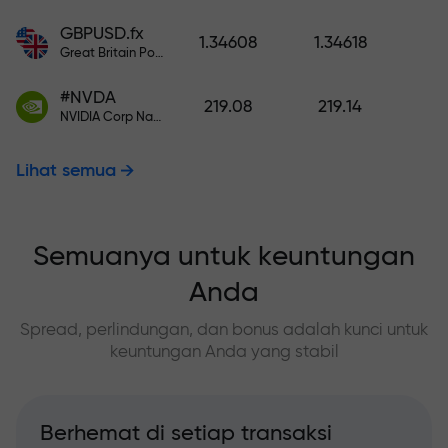
GBPUSD.fx
1.34608
1.34618
Great Britain Pound vs US Dollar
#NVDA
219.08
219.14
NVIDIA Corp Nasdaq Stock Exchange (Nasdaq) USD
Lihat semua
Semuanya untuk keuntungan
Anda
Spread, perlindungan, dan bonus adalah kunci untuk
keuntungan Anda yang stabil
Berhemat di setiap transaksi