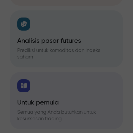
Analisis pasar futures
Prediksi untuk komoditas dan indeks
saham
Untuk pemula
Semua yang Anda butuhkan untuk
kesuksesan trading