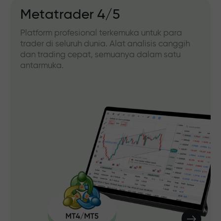
Metatrader 4/5
Platform profesional terkemuka untuk para
trader di seluruh dunia. Alat analisis canggih
dan trading cepat, semuanya dalam satu
antarmuka.