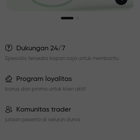
Dukungan 24/7
Spesialis tersedia kapan saja untuk membantu
Program loyalitas
bonus dan promo untuk klien aktif
Komunitas trader
jutaan peserta di seluruh dunia