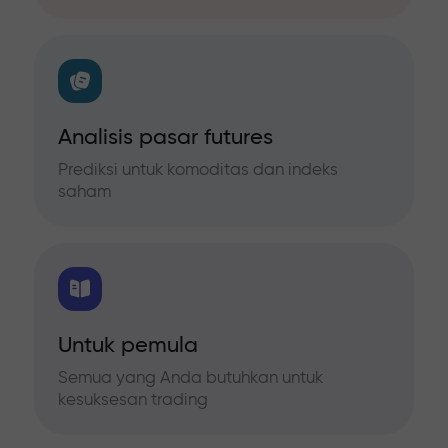
Analisis pasar futures
Prediksi untuk komoditas dan indeks
saham
Untuk pemula
Semua yang Anda butuhkan untuk
kesuksesan trading