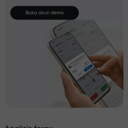
Buka akun demo