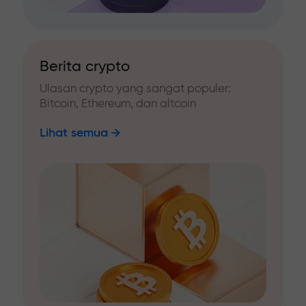
Berita crypto
Ulasan crypto yang sangat populer:
Bitcoin, Ethereum, dan altcoin
Lihat semua