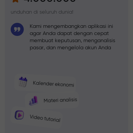
unduhan di seluruh dunia!
Kami mengembangkan aplikasi ini
agar Anda dapat dengan cepat
membuat keputusan, menganalisis
pasar, dan mengelola akun Anda
Kalender ekonomi
Materi analisis
Video tutorial