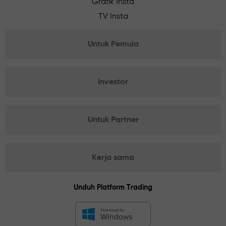
Grafik Insta
TV Insta
Untuk Pemula
Investor
Untuk Partner
Kerja sama
Unduh Platform Trading