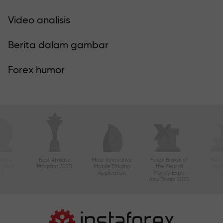
Video analisis
Berita dalam gambar
Forex humor
ctive
Best Affiliate
Most Innovative
Forex Broker of
Best
n Asia
Program 2020
Mobile Trading
the Year di
Tec
20
Application
Money Expo
Abu Dhabi 2025