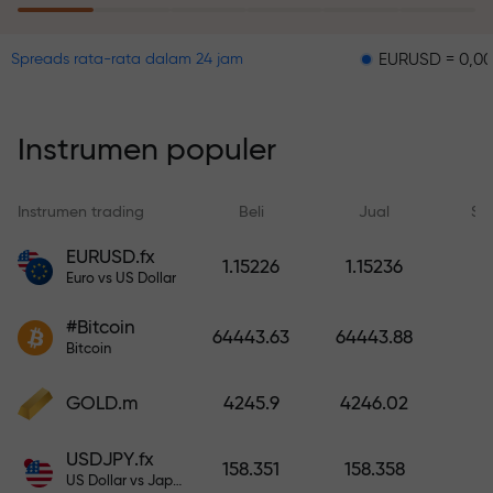
hanya dengan melakukan
deposit.
EURUSD = 0,00001
G
Spreads rata-rata dalam 24 jam
Program asuransi risiko mengganti
kerugian Anda dan menjamin
keuntungan tiga kali lipat dalam 6
Instrumen populer
bulan. Trading dengan tenang —
modal Anda terlindungi!
Instrumen trading
Beli
Jual
Sp
EURUSD.fx
1.15226
1.15236
Lakukan deposit dan terima bonus
Euro vs US Dollar
1.000 kali lebih besar dari deposit
Anda. X1000 bukan salah ketik.
#Bitcoin
64443.63
64443.88
Semakin besar depositnya,
Bitcoin
semakin tinggi penggandanya.
GOLD.m
4245.9
4246.02
USDJPY.fx
158.351
158.358
US Dollar vs Japanese Yen