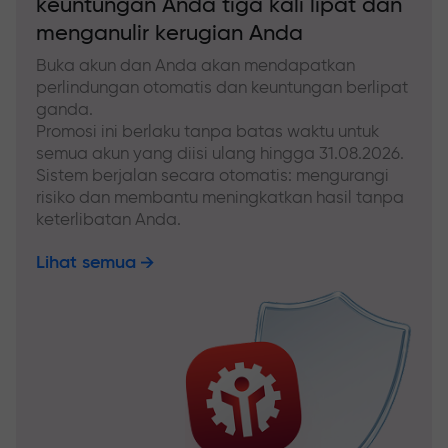
keuntungan Anda tiga kali lipat dan
menganulir kerugian Anda
Buka akun dan Anda akan mendapatkan
perlindungan otomatis dan keuntungan berlipat
ganda.
Promosi ini berlaku tanpa batas waktu untuk
semua akun yang diisi ulang hingga 31.08.2026.
Sistem berjalan secara otomatis: mengurangi
risiko dan membantu meningkatkan hasil tanpa
keterlibatan Anda.
Lihat semua