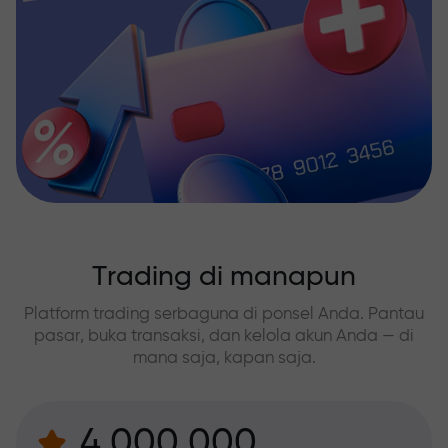
Trading di manapun
Platform trading serbaguna di ponsel Anda. Pantau
pasar, buka transaksi, dan kelola akun Anda — di
mana saja, kapan saja.
4.000.000