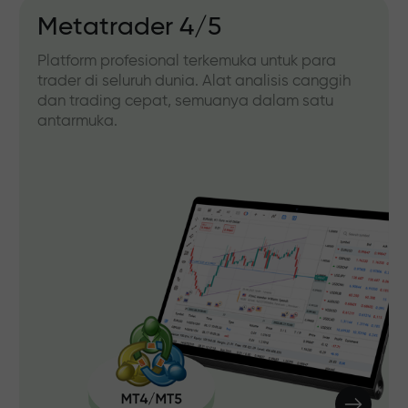
Metatrader 4/5
Platform profesional terkemuka untuk para
trader di seluruh dunia. Alat analisis canggih
dan trading cepat, semuanya dalam satu
antarmuka.