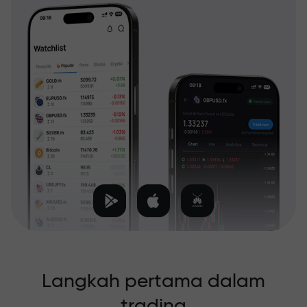
Langkah pertama dalam
trading