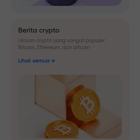
Berita crypto
Ulasan crypto yang sangat populer:
Bitcoin, Ethereum, dan altcoin
Lihat semua