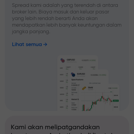
Spread kami adalah yang terendah di antara
broker lain. Biaya masuk dan keluar pasar
yang lebih rendah berarti Anda akan
mendapatkan lebih banyak keuntungan dalam
jangka panjang.
Lihat semua
Kami akan melipatgandakan