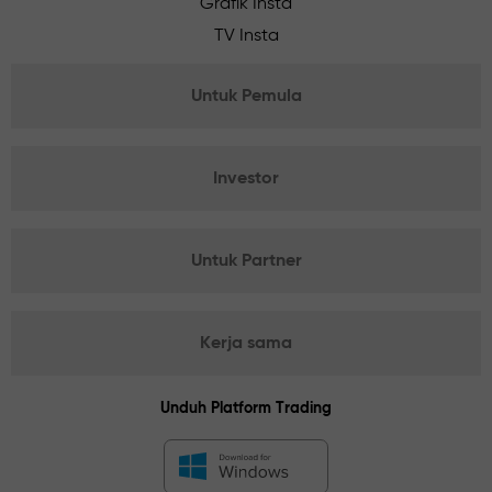
Grafik Insta
TV Insta
Untuk Pemula
Investor
Untuk Partner
Kerja sama
Unduh Platform Trading