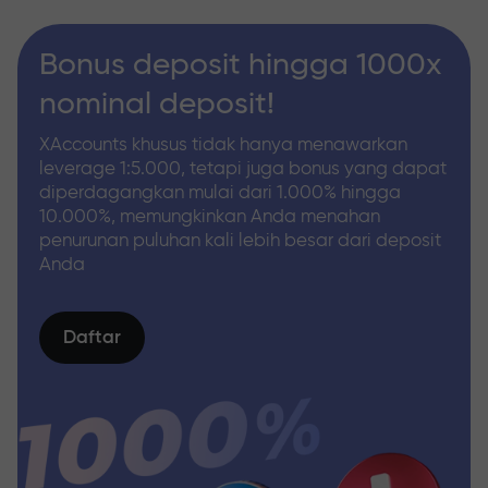
Bonus deposit hingga 1000x
nominal deposit!
XAccounts khusus tidak hanya menawarkan
leverage 1:5.000, tetapi juga bonus yang dapat
diperdagangkan mulai dari 1.000% hingga
10.000%, memungkinkan Anda menahan
penurunan puluhan kali lebih besar dari deposit
Anda
Daftar