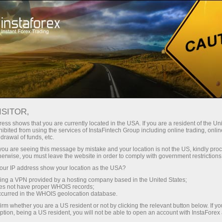
Spread
kecil — keuntungan besar
ISITOR,
ess shows that you are currently located in the USA. If you are a resident of the Uni
Bonus 30%
ibited from using the services of InstaFintech Group including online trading, online
Dengan InstaForex, Anda
drawal of funds, etc.
mendapatkan akses ke peluang
untuk setiap deposit
k you are seeing this message by mistake and your location is not the US, kindly pro
yang benar-benar kompetitif:
herwise, you must leave the website in order to comply with government restrictions
leverage hingga 1:5.000, spread
ur IP address show your location as the USA?
Kecepatan
dan komisi terbaik di pasar, dan
sing a VPN provided by a hosting company based in the United States;
kondisi yang menguntungkan
oes not have proper WHOIS records;
dalam trading dan di track balap
occurred in the WHOIS geolocation database.
untuk trading saham dan indeks.
irm whether you are a US resident or not by clicking the relevant button below. If y
ption, being a US resident, you will not be able to open an account with InstaForex
Jackpot hadiah pribadi Anda
Kami telah mengembangkan