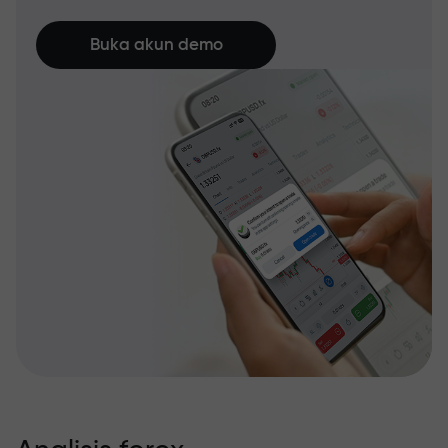
Buka akun demo