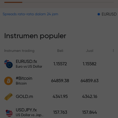
hanya dengan melakukan
deposit.
EURUSD = 0,0000
Spreads rata-rata dalam 24 jam
Program asuransi risiko mengganti
kerugian Anda dan menjamin
keuntungan tiga kali lipat dalam 6
Instrumen populer
bulan. Trading dengan tenang —
modal Anda terlindungi!
Instrumen trading
Beli
Jual
Sp
EURUSD.fx
1.15572
1.15582
Lakukan deposit dan terima bonus
Euro vs US Dollar
1.000 kali lebih besar dari deposit
Anda. X1000 bukan salah ketik.
#Bitcoin
64859.38
64859.63
Semakin besar depositnya,
Bitcoin
semakin tinggi penggandanya.
GOLD.m
4341.95
4342.16
USDJPY.fx
157.763
157.844
US Dollar vs Japanese Yen