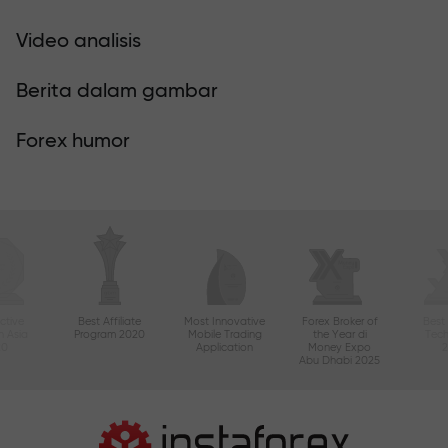
Video analisis
Berita dalam gambar
Forex humor
ctive
Best Affiliate
Most Innovative
Forex Broker of
Best
n Asia
Program 2020
Mobile Trading
the Year di
Tec
20
Application
Money Expo
Abu Dhabi 2025