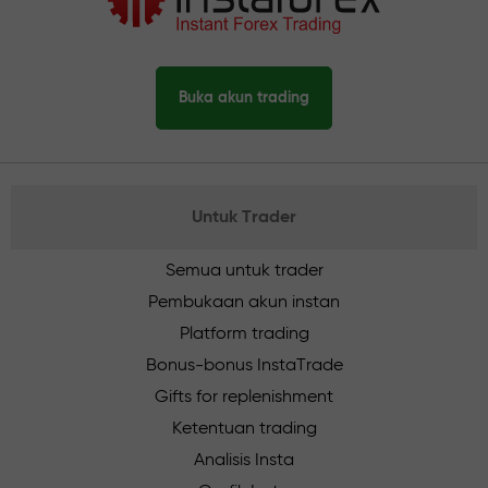
Buka akun trading
Untuk Trader
Semua untuk trader
Pembukaan akun instan
Platform trading
Bonus-bonus InstaTrade
Gifts for replenishment
Ketentuan trading
Analisis Insta