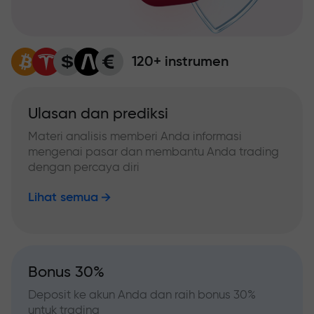
120+ instrumen
Ulasan dan prediksi
Materi analisis memberi Anda informasi
mengenai pasar dan membantu Anda trading
dengan percaya diri
Lihat semua
Bonus 30%
Deposit ke akun Anda dan raih bonus 30%
untuk trading