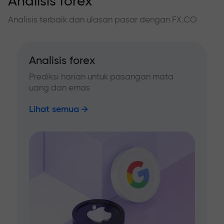
Analisis forex
Analisis terbaik dan ulasan pasar dengan FX.CO
Analisis forex
Prediksi harian untuk pasangan mata
uang dan emas
Lihat semua