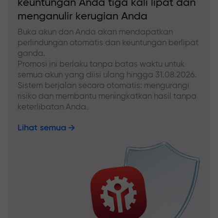
keuntungan Anda tiga kali lipat dan
menganulir kerugian Anda
Buka akun dan Anda akan mendapatkan
perlindungan otomatis dan keuntungan berlipat
ganda.
Promosi ini berlaku tanpa batas waktu untuk
semua akun yang diisi ulang hingga 31.08.2026.
Sistem berjalan secara otomatis: mengurangi
risiko dan membantu meningkatkan hasil tanpa
keterlibatan Anda.
Lihat semua