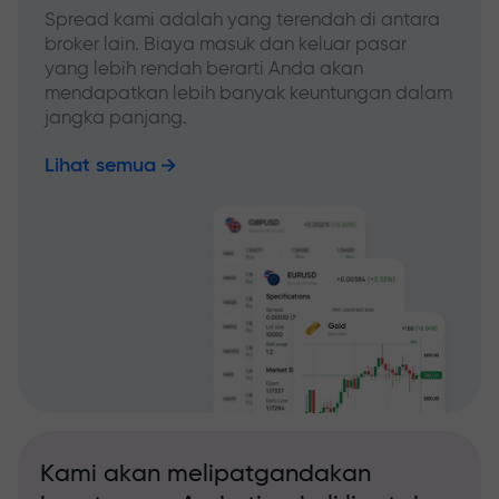
Spread kami adalah yang terendah di antara
broker lain. Biaya masuk dan keluar pasar
yang lebih rendah berarti Anda akan
mendapatkan lebih banyak keuntungan dalam
jangka panjang.
Lihat semua
Kami akan melipatgandakan