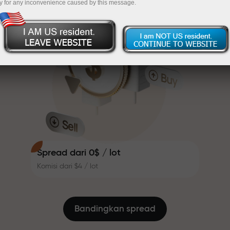
y for any inconvenience caused by this message.
sistem bonus yang membuat
InstaForex
Deposit ke akun Anda $333 — pilih hadiah senilai
trading semakin menarik. Setiap
klien InstaForex dapat menerima
hingga $1,500
bonus hingga 30% dari deposit
Trading bebas risiko — kami
mereka dan memanfaatkan
menjamin profit Anda
promosi serta penawaran spesial
lainnya.
Kecepatan balap dan trading
Bonus hingga X1000 — pengganda
memiliki nilai yang sama. Aleš
terbesar pada pasar
Loprais menghadirkan unsur-unsur
kecepatan dan disiplin ke dalam
dunia trading, bertindak sebagai
mitra yang menginspirasi klien
Spread dari 0$ / lot
untuk mencapai tujuan ambisius.
Komisi dari $4 / lot
Kami memberikan hadiah
sungguhan, bukan bonus atau
kode promo. Setiap klien
Bandingkan spread
InstaForex mendapatkan iPhone,
MacBook, atau perjalanan impian