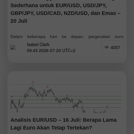
Sederhana untuk EUR/USD, USD/JPY,
GBP/JPY, USD/CAD, NZD/USD, dan Emas –
20 Juli
Dalam beberapa hari ke depan, pergerakan euro
Isabel Clark
diperkirakan akan tetap melanjutkan tren sideways secara
4057
09:43 2026-07-20 UTC+2
keseluruhan, dalam kisaran harga di antara zona-zona
arah berlawanan terdekat. Pada hari-hari awal, fase flat
dengan
Analisis EUR/USD – 16 Juli: Berapa Lama
Lagi Euro Akan Tetap Tertekan?