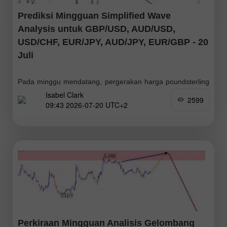
Prediksi Mingguan Simplified Wave
Analysis untuk GBP/USD, AUD/USD,
USD/CHF, EUR/JPY, AUD/JPY, EUR/GBP - 20
Juli
Pada minggu mendatang, pergerakan harga poundsterling
Isabel Clark
Inggris diperkirakan cenderung datar secara keseluruhan,
2599
09:43 2026-07-20 UTC+2
bergerak dalam kisaran di antara zona-zona berlawanan
terdekat. Dalam beberapa hari pertama, arah kenaikan
lebih mungkin terbentuk. Selanjutnya
Perkiraan Mingguan Analisis Gelombang