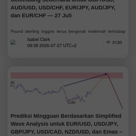
AUD/USD, USD/CHF, EUR/JPY, AUD/JPY,
dan EUR/CHF — 27 Juli
Pound sterling Inggris terus bergerak melemah terhadap
Isabel Clark
dolar AS, melanjutkan tren penurunan yang dimulai pada
3130
09:38 2026-07-27 UTC+2
Januari tahun ini. Gelombang korektif berlawanan arah kini
telah selesai. Sejak 15 Juli, bagian akhir
Prediksi Mingguan Berdasarkan Simplified
Wave Analysis untuk EUR/USD, USD/JPY,
GBP/JPY, USD/CAD, NZD/USD, dan Emas –