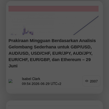
Prakiraan Mingguan Berdasarkan Analisis
Gelombang Sederhana untuk GBP/USD,
AUD/USD, USD/CHF, EUR/JPY, AUD/JPY,
EUR/CHF, EUR/GBP, dan Ethereum – 29
Juni
Isabel Clark
Dalam beberapa hari trading mendatang, pound Inggris
2007
09:54 2026-06-29 UTC+2
diperkirakan akan terus bergerak sideways. Kemungkinan
akan terjadi kembali ke zona support, dengan potensi
tekanan singkat di bawah batas bawahnya. Setelah itu,
diperkirakan