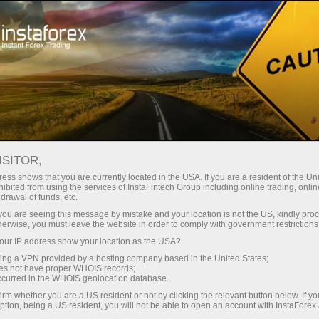
Untuk Traders
Analisis Forex
Ulasan Analitik
Wave analysis
ISITOR,
ess shows that you are currently located in the USA. If you are a resident of the Uni
11.05.2026 06:42 PM
ibited from using the services of InstaFintech Group including online trading, online
drawal of funds, etc.
Analisis EUR/USD – 11 Mei:
k you are seeing this message by mistake and your location is not the US, kindly pro
herwise, you must leave the website in order to comply with government restrictions
Guncangan Hanya Bertahan Singkat
ur IP address show your location as the USA?
sing a VPN provided by a hosting company based in the United States;
oes not have proper WHOIS records;
occurred in the WHOIS geolocation database.
irm whether you are a US resident or not by clicking the relevant button below. If y
ption, being a US resident, you will not be able to open an account with InstaForex