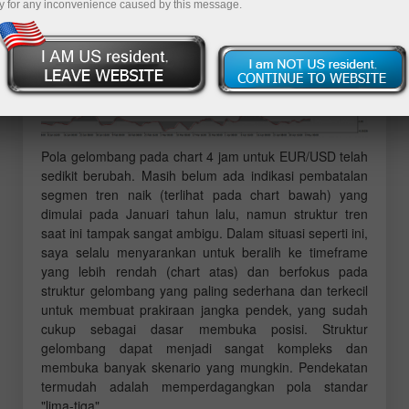
y for any inconvenience caused by this message.
Pola gelombang pada chart 4 jam untuk EUR/USD telah
sedikit berubah. Masih belum ada indikasi pembatalan
segmen tren naik (terlihat pada chart bawah) yang
dimulai pada Januari tahun lalu, namun struktur tren
saat ini tampak sangat ambigu. Dalam situasi seperti ini,
saya selalu menyarankan untuk beralih ke timeframe
yang lebih rendah (chart atas) dan berfokus pada
struktur gelombang yang paling sederhana dan terkecil
untuk membuat prakiraan jangka pendek, yang sudah
cukup sebagai dasar membuka posisi. Struktur
gelombang dapat menjadi sangat kompleks dan
membuka banyak skenario yang mungkin. Pendekatan
termudah adalah memperdagangkan pola standar
"lima-tiga".