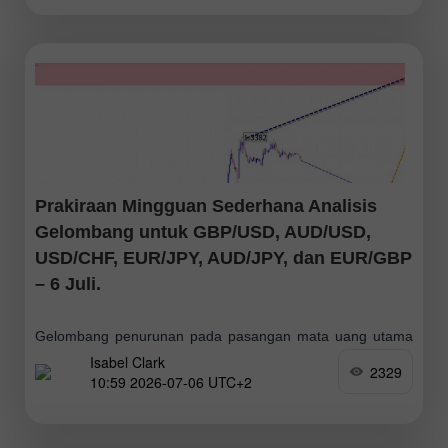
segmen akhirnya (C), setelah menembus ke bawah level
Prakiraan Mingguan Sederhana Analisis
Gelombang untuk GBP/USD, AUD/USD,
USD/CHF, EUR/JPY, AUD/JPY, dan EUR/GBP
– 6 Juli.
Gelombang penurunan pada pasangan mata uang utama
Isabel Clark
British pound, yang berkembang sejak awal tahun ini,
2329
10:59 2026-07-06 UTC+2
masih menjadi penentu arah pergerakan utama. Selama
tiga minggu terakhir, pasangan ini membentuk koreksi
berlawanan