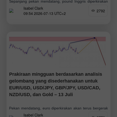
Sepanjang pekan mendatang, pound Inggris diperkirakan
Isabel Clark
akan tetap bergerak dalam kisaran perdagangan sideways
2792
09:54 2026-07-13 UTC+2
secara keseluruhan. Dalam beberapa hari pertama,
kenaikan harga lebih mungkin terjadi, dengan pergerakan
harga menuju zona resistance
Prakiraan mingguan berdasarkan analisis
gelombang yang disederhanakan untuk
EUR/USD, USD/JPY, GBP/JPY, USD/CAD,
NZD/USD, dan Gold – 13 Juli
Pekan mendatang, euro diperkirakan akan terus bergerak
Isabel Clark
dalam pola harga yang cenderung sideways secara