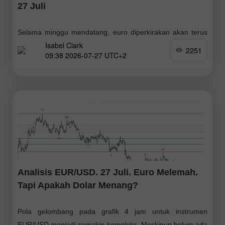
27 Juli
Selama minggu mendatang, euro diperkirakan akan terus
Isabel Clark
bergerak mendatar, dengan potensi pergerakan menuju
2251
09:38 2026-07-27 UTC+2
zona resistance. Pengujian batas atas zona tersebut,
termasuk kemungkinan terbentuknya breakout singkat ke
atasnya, tidak dapat dikesampingkan
Analisis EUR/USD. 27 Juli. Euro Melemah.
Tapi Apakah Dolar Menang?
Pola gelombang pada grafik 4 jam untuk instrumen
EUR/USD menjadi semakin kompleks. Meskipun belum ada