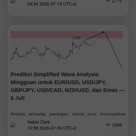
2770
09:54 2026-07-13 UTC+2
keseluruhan. Dalam beberapa hari pertama, pergerakan
naik lebih mungkin terjadi, namun diperkirakan tetap
berada di bawah
Prediksi Simplified Wave Analysis
Mingguan untuk EUR/USD, USD/JPY,
GBP/JPY, USD/CAD, NZD/USD, dan Emas —
6 Juli
Analisis terhadap pasangan utama euro menunjukkan
Isabel Clark
bahwa struktur gelombang bearish terbaru, yang dimulai
3298
10:59 2026-07-06 UTC+2
pada akhir Januari tahun ini, masih belum selesai. Pada