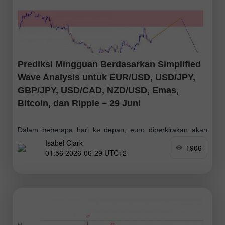
Prediksi Mingguan Berdasarkan Simplified
Wave Analysis untuk EUR/USD, USD/JPY,
GBP/JPY, USD/CAD, NZD/USD, Emas,
Bitcoin, dan Ripple – 29 Juni
Dalam beberapa hari ke depan, euro diperkirakan akan
Isabel Clark
bergerak dalam kisaran mendatar. Zona resistance yang
1906
01:56 2026-06-29 UTC+2
diperkirakan kemungkinan akan membatasi kenaikan lebih
lanjut dan menciptakan kondisi untuk reversal. Pergerakan
turun diperkirakan