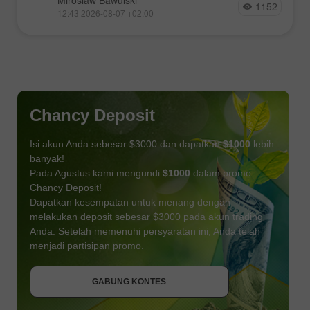
Miroslaw Bawulski
1152
12:43 2026-08-07 +02:00
Chancy Deposit
Isi akun Anda sebesar $3000 dan dapatkan
$1000
lebih
banyak!
Pada Agustus kami mengundi
$1000
dalam promo
Chancy Deposit!
Dapatkan kesempatan untuk menang dengan
melakukan deposit sebesar $3000 pada akun trading
Anda. Setelah memenuhi persyaratan ini, Anda telah
DAPATKAN BONUS
menjadi partisipan promo.
GABUNG KONTES
GABUNG KONTES
GABUNG KONTES