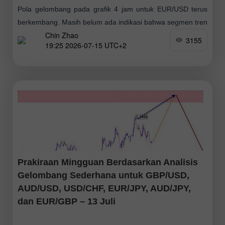
Pola gelombang pada grafik 4 jam untuk EUR/USD terus
berkembang. Masih belum ada indikasi bahwa segmen tren
Chin Zhao
naik (ditunjukkan pada grafik bawah) yang dimulai pada
3155
19:25 2026-07-15 UTC+2
Januari tahun lalu telah batal
Prakiraan Mingguan Berdasarkan Analisis
Gelombang Sederhana untuk GBP/USD,
AUD/USD, USD/CHF, EUR/JPY, AUD/JPY,
dan EUR/GBP – 13 Juli