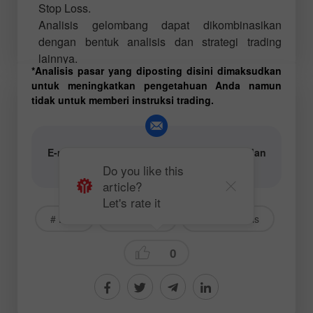
Stop Loss.
Analisis gelombang dapat dikombinasikan
dengan bentuk analisis dan strategi trading
lainnya.
*Analisis pasar yang diposting disini dimaksudkan
untuk meningkatkan pengetahuan Anda namun
tidak untuk memberi instruksi trading.
E-mail untuk penulis konten analisis teks dan
video:
content-authors@instaforex.com
Do you like this
article?
Let's rate it
# EUR
# EURUSD
Wave analysis
0