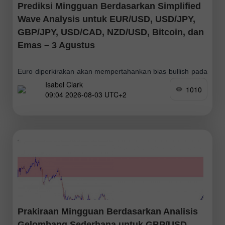
Prediksi Mingguan Berdasarkan Simplified
Wave Analysis untuk EUR/USD, USD/JPY,
GBP/JPY, USD/CAD, NZD/USD, Bitcoin, dan
Emas – 3 Agustus
Euro diperkirakan akan mempertahankan bias bullish pada
Isabel Clark
minggu mendatang. Setelah kemungkinan menguji zona
1010
09:04 2026-08-03 UTC+2
resistance, pasangan ini mungkin berbalik arah dan turun
menuju zona support. Kisaran harga mingguan yang
diperkirakan dibatasi
Prakiraan Mingguan Berdasarkan Analisis
Gelombang Sederhana untuk GBP/USD,