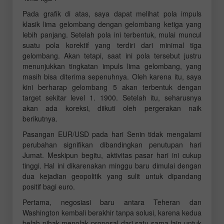
Pada grafik di atas, saya dapat melihat pola impuls
klasik lima gelombang dengan gelombang ketiga yang
lebih panjang. Setelah pola ini terbentuk, mulai muncul
suatu pola korektif yang terdiri dari minimal tiga
gelombang. Akan tetapi, saat ini pola tersebut justru
menunjukkan tingkatan impuls lima gelombang, yang
masih bisa diterima sepenuhnya. Oleh karena itu, saya
kini berharap gelombang 5 akan terbentuk dengan
target sekitar level 1. 1900. Setelah itu, seharusnya
akan ada koreksi, diikuti oleh pergerakan naik
berikutnya.
Pasangan EUR/USD pada hari Senin tidak mengalami
perubahan signifikan dibandingkan penutupan hari
Jumat. Meskipun begitu, aktivitas pasar hari ini cukup
tinggi. Hal ini dikarenakan minggu baru dimulai dengan
dua kejadian geopolitik yang sulit untuk dipandang
positif bagi euro.
Pertama, negosiasi baru antara Teheran dan
Washington kembali berakhir tanpa solusi, karena kedua
belah pihak menolak proposal dari satu sama lain untuk