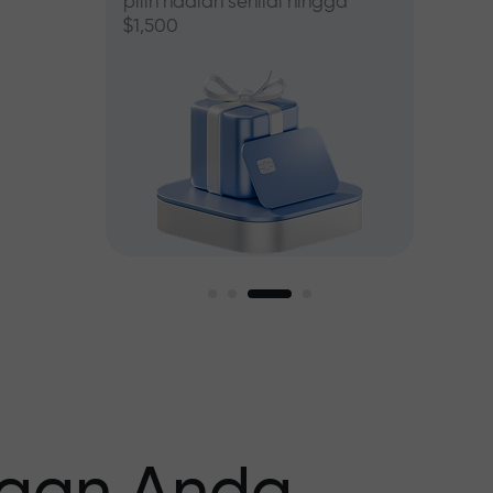
pilih hadiah senilai hingga
$1,500
asar