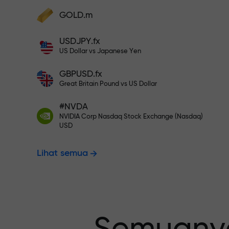
Deposit ke akun Anda $333 — pili
GOLD.m
Lakukan deposit dan terima bonus 1.000
kali lebih besar dari deposit Anda. X100
USDJPY.fx
Trading bebas
bukan salah ketik. Semakin besar
US Dollar vs Japanese Yen
depositnya, semakin tinggi
penggandanya.
GBPUSD.fx
menjamin pro
Great Britain Pound vs US Dollar
#NVDA
NVIDIA Corp Nasdaq Stock Exchange (Nasdaq)
Bonus hingga
USD
Lihat semua
pengganda t