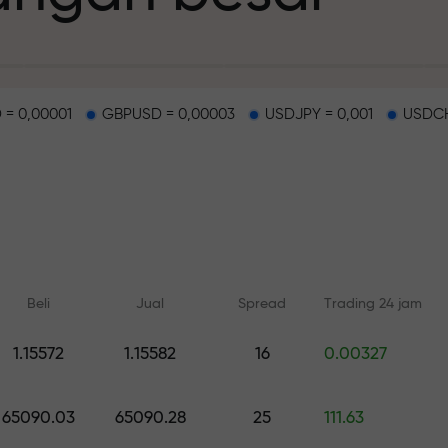
 = 0,00001
GBPUSD = 0,00003
USDJPY = 0,001
USDCH
deposit
g dan di track b
Beli
Jual
Spread
Trading 24 jam
n
1.15572
1.15582
16
0.00327
Pelatihan online
Analisis dengan
ah pribadi Anda
Belajar dari dasar — pelatihan
Prediksi harian untuk 
65090.03
65090.28
25
111.63
dan webinar untuk semua level
crypto, and futures