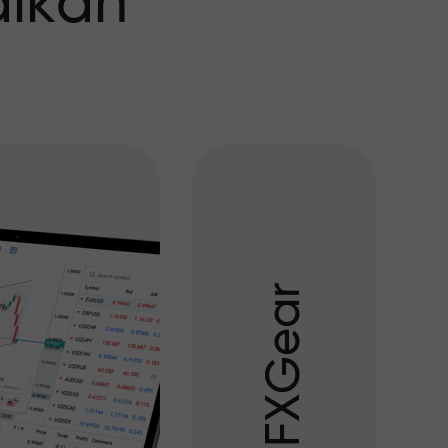
aikan
r
a
e
G
X
F