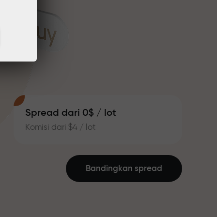
Spread dari 0$ / lot
Komisi dari $4 / lot
Bandingkan spread