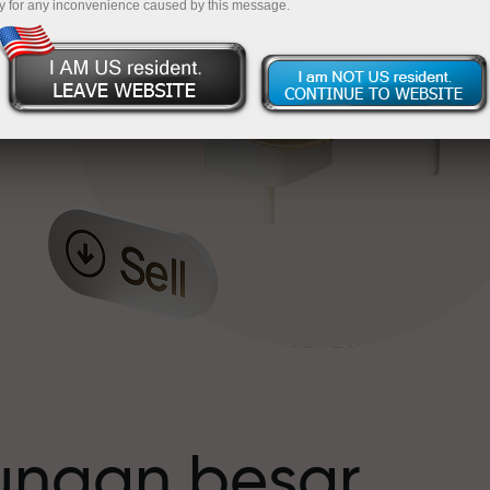
y for any inconvenience caused by this message.
t
tungan besar