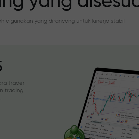
ing yang disesu
dah digunakan yang dirancang untuk kinerja stabil
5
ara trader
an trading
.