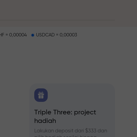
F = 0,00004
USDCAD = 0,00003
alap
 FX.CO
Triple Three: project
Bonus
hadiah
forex,
Ikuti p
tingka
Lakukan deposit dari $333 dan