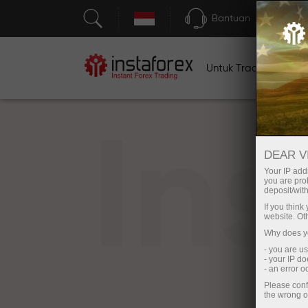
Bantuan
Untuk Traders
U
In
DEAR V
Your IP addr
you are proh
deposit/with
If you thin
website. Ot
Why does yo
- you are u
- your IP d
- an error 
Please conf
the wrong o