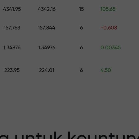
h hadiah senilai hingga $1,500
4341.95
4342.16
15
105.65
0
 risiko — kami
157.763
157.844
6
-0.608
1.34876
1.34976
6
0.00345
fit Anda
223.95
224.01
6
4.50
 X1000 —
erbesar pada p