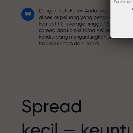
We are sorr
Dengan InstaForex, Anda mendapatkan
akses ke peluang yang benar-benar
kompetitif: leverage hingga 1:5.000,
spread dan komisi terbaik di pasar, dan
kondisi yang menguntungkan untuk
trading saham dan indeks.
Kami telah mengembangkan sistem
bonus yang membuat trading semakin
h
menarik. Setiap klien InstaForex dapat
menerima bonus hingga 30% dari deposi
mereka dan memanfaatkan promosi
serta penawaran spesial lainnya.
Spread
Kecepatan balap dan trading memiliki
kecil — keun
nilai yang sama. Aleš Loprais
menghadirkan unsur-unsur kecepatan