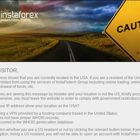
Pembukaan akun instan
Platform Trading
ntuk Pemula
Untuk Investor
Untuk Mitra
Pro
staFo
ISITOR,
ess shows that you are currently located in the USA. If you are a resident of the Uni
ibited from using the services of InstaFintech Group including online trading, online
drawal of funds, etc.
k you are seeing this message by mistake and your location is not the US, kindly pro
herwise, you must leave the website in order to comply with government restrictions
ur IP address show your location as the USA?
sing a VPN provided by a hosting company based in the United States;
oes not have proper WHOIS records;
occurred in the WHOIS geolocation database.
irm whether you are a US resident or not by clicking the relevant button below. If y
ption, being a US resident, you will not be able to open an account with InstaForex