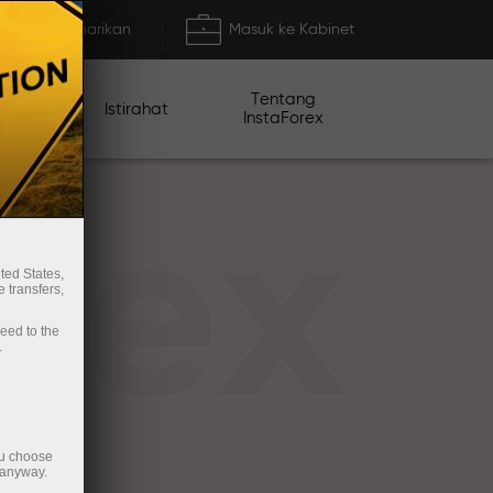
Deposit/Penarikan
Masuk ke Kabinet
Tentang
mo
Istirahat
InstaForex
rex
ted States,
 transfers,
ceed to the
.
ou choose
 anyway.