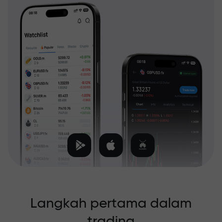
Langkah pertama dalam
trading