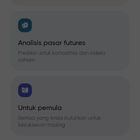
Analisis pasar futures
Prediksi untuk komoditas dan indeks
saham
Untuk pemula
Semua yang Anda butuhkan untuk
kesuksesan trading