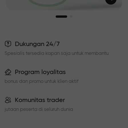
Dukungan 24/7
Spesialis tersedia kapan saja untuk membantu
Program loyalitas
bonus dan promo untuk klien aktif
Komunitas trader
jutaan peserta di seluruh dunia