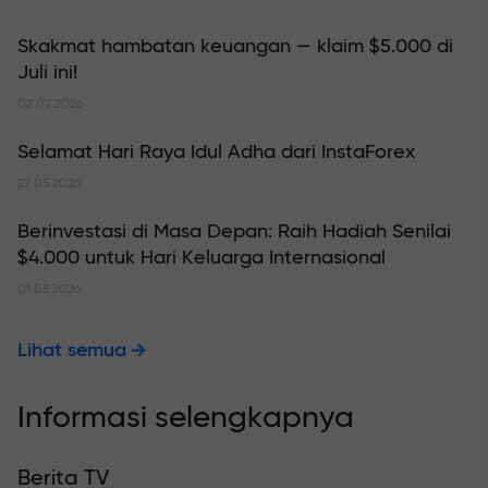
Skakmat hambatan keuangan — klaim $5.000 di
Juli ini!
02.07.2026
Selamat Hari Raya Idul Adha dari InstaForex
27.05.2026
Berinvestasi di Masa Depan: Raih Hadiah Senilai
$4.000 untuk Hari Keluarga Internasional
01.05.2026
Lihat semua
Informasi selengkapnya
Berita TV