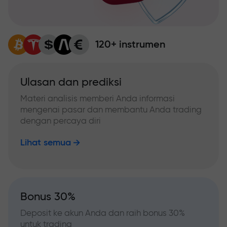
120+ instrumen
Ulasan dan prediksi
Materi analisis memberi Anda informasi
mengenai pasar dan membantu Anda trading
dengan percaya diri
Lihat semua
Bonus 30%
Deposit ke akun Anda dan raih bonus 30%
untuk trading