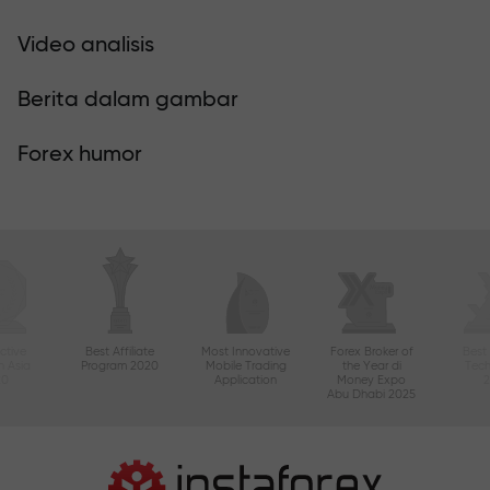
Video analisis
Berita dalam gambar
Forex humor
ctive
Best Affiliate
Most Innovative
Forex Broker of
Best
n Asia
Program 2020
Mobile Trading
the Year di
Tec
20
Application
Money Expo
Abu Dhabi 2025