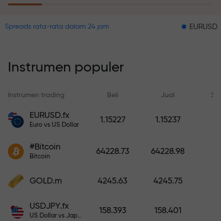
hanya dengan melakukan
deposit.
EURUSD = 0,00001
Spreads rata-rata dalam 24 jam
Program asuransi risiko mengganti
kerugian Anda dan menjamin
keuntungan tiga kali lipat dalam 6
Instrumen populer
bulan. Trading dengan tenang —
modal Anda terlindungi!
Instrumen trading
Beli
Jual
Sp
EURUSD.fx
1.15227
1.15237
Lakukan deposit dan terima bonus
Euro vs US Dollar
1.000 kali lebih besar dari deposit
Anda. X1000 bukan salah ketik.
#Bitcoin
64228.73
64228.98
Semakin besar depositnya,
Bitcoin
semakin tinggi penggandanya.
GOLD.m
4245.63
4245.75
USDJPY.fx
158.393
158.401
US Dollar vs Japanese Yen