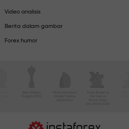
Video analisis
Berita dalam gambar
Forex humor
ctive
Best Affiliate
Most Innovative
Forex Broker of
Best
n Asia
Program 2020
Mobile Trading
the Year di
Tec
20
Application
Money Expo
Abu Dhabi 2025