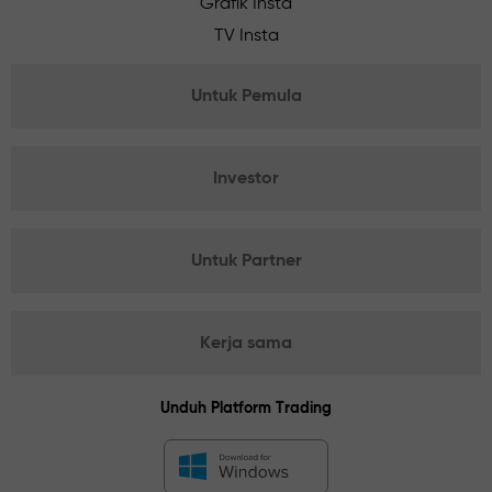
Grafik Insta
TV Insta
Untuk Pemula
Investor
Untuk Partner
Kerja sama
Unduh Platform Trading