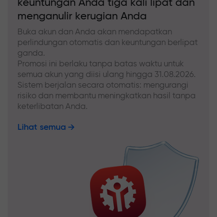
keuntungan Anda tiga kali lipat dan
menganulir kerugian Anda
Buka akun dan Anda akan mendapatkan
perlindungan otomatis dan keuntungan berlipat
ganda.
Promosi ini berlaku tanpa batas waktu untuk
semua akun yang diisi ulang hingga 31.08.2026.
Sistem berjalan secara otomatis: mengurangi
risiko dan membantu meningkatkan hasil tanpa
keterlibatan Anda.
Lihat semua