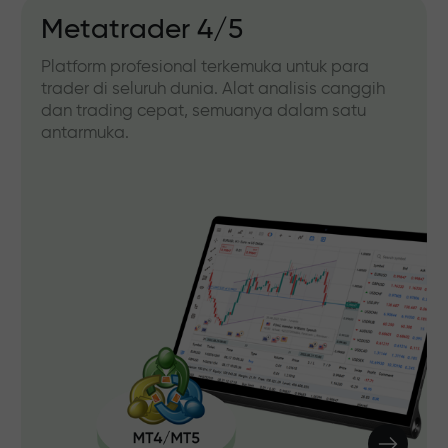
Metatrader 4/5
Platform profesional terkemuka untuk para
trader di seluruh dunia. Alat analisis canggih
dan trading cepat, semuanya dalam satu
antarmuka.