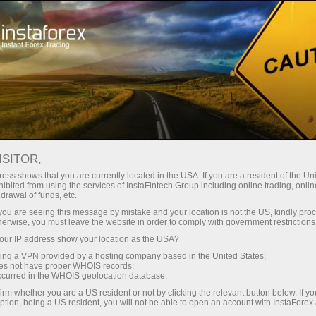
Spread
kecil — keuntungan besar
ISITOR,
ess shows that you are currently located in the USA. If you are a resident of the Uni
Bonus 30%
ibited from using the services of InstaFintech Group including online trading, online
Dengan InstaForex, Anda
drawal of funds, etc.
mendapatkan akses ke peluang
untuk setiap deposit
k you are seeing this message by mistake and your location is not the US, kindly pro
yang benar-benar kompetitif:
herwise, you must leave the website in order to comply with government restrictions
leverage hingga 1:5.000, spread
ur IP address show your location as the USA?
Kecepatan
dan komisi terbaik di pasar, dan
sing a VPN provided by a hosting company based in the United States;
kondisi yang menguntungkan
oes not have proper WHOIS records;
dalam trading dan di track balap
occurred in the WHOIS geolocation database.
untuk trading saham dan indeks.
irm whether you are a US resident or not by clicking the relevant button below. If y
ption, being a US resident, you will not be able to open an account with InstaForex
Jackpot hadiah pribadi Anda
Kami telah mengembangkan