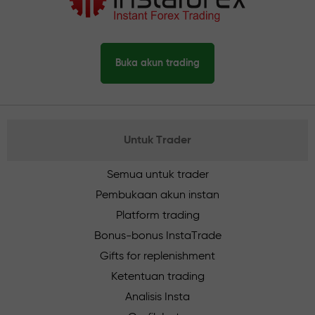
Buka akun trading
Untuk Trader
Semua untuk trader
Pembukaan akun instan
Platform trading
Bonus-bonus InstaTrade
Gifts for replenishment
Ketentuan trading
Analisis Insta