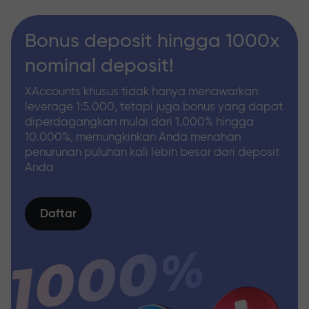
Bonus deposit hingga 1000x
nominal deposit!
XAccounts khusus tidak hanya menawarkan
leverage 1:5.000, tetapi juga bonus yang dapat
diperdagangkan mulai dari 1.000% hingga
10.000%, memungkinkan Anda menahan
penurunan puluhan kali lebih besar dari deposit
Anda
Daftar