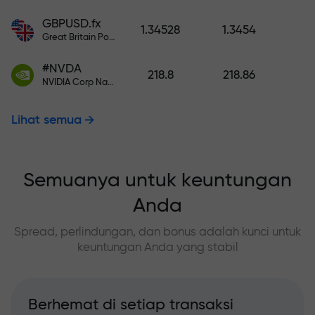
GBPUSD.fx
1.34528
1.3454
Great Britain Pound vs US Dollar
#NVDA
218.8
218.86
NVIDIA Corp Nasdaq Stock Exchange (Nasdaq) USD
Lihat semua
Semuanya untuk keuntungan
Anda
Spread, perlindungan, dan bonus adalah kunci untuk
keuntungan Anda yang stabil
Berhemat di setiap transaksi