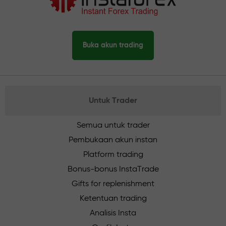
Buka akun trading
Untuk Trader
Semua untuk trader
Pembukaan akun instan
Platform trading
Bonus-bonus InstaTrade
Gifts for replenishment
Ketentuan trading
Analisis Insta