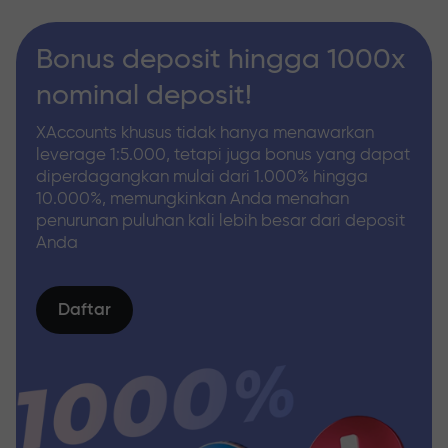
Bonus deposit hingga 1000x
nominal deposit!
XAccounts khusus tidak hanya menawarkan
leverage 1:5.000, tetapi juga bonus yang dapat
diperdagangkan mulai dari 1.000% hingga
10.000%, memungkinkan Anda menahan
penurunan puluhan kali lebih besar dari deposit
Anda
Daftar