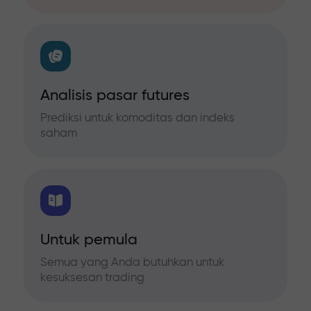
Analisis pasar futures
Prediksi untuk komoditas dan indeks
saham
Untuk pemula
Semua yang Anda butuhkan untuk
kesuksesan trading