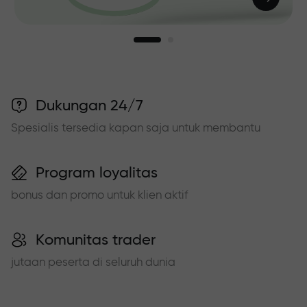
Dukungan 24/7
Spesialis tersedia kapan saja untuk membantu
Program loyalitas
bonus dan promo untuk klien aktif
Komunitas trader
jutaan peserta di seluruh dunia