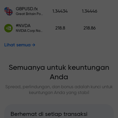
GBPUSD.fx
1.34434
1.34446
Great Britain Pound vs US Dollar
#NVDA
218.8
218.86
NVIDIA Corp Nasdaq Stock Exchange (Nasdaq) USD
Lihat semua
Semuanya untuk keuntungan
Anda
Spread, perlindungan, dan bonus adalah kunci untuk
keuntungan Anda yang stabil
Berhemat di setiap transaksi