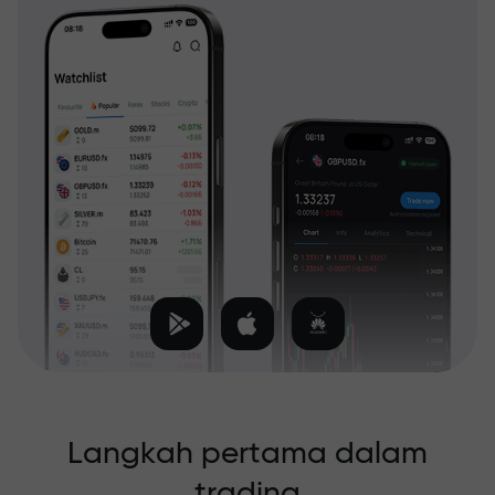
Langkah pertama dalam
trading