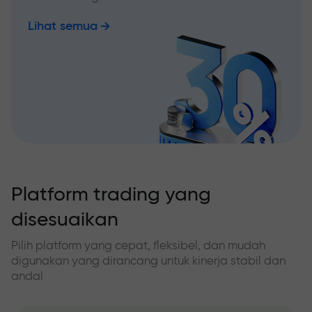
Lihat semua
Platform trading yang
disesuaikan
Pilih platform yang cepat, fleksibel, dan mudah
digunakan yang dirancang untuk kinerja stabil dan
andal