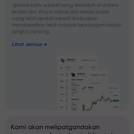
Spread kami adalah yang terendah di antara
broker lain. Biaya masuk dan keluar pasar
yang lebih rendah berarti Anda akan
mendapatkan lebih banyak keuntungan dalam
jangka panjang.
Lihat semua
Kami akan melipatgandakan