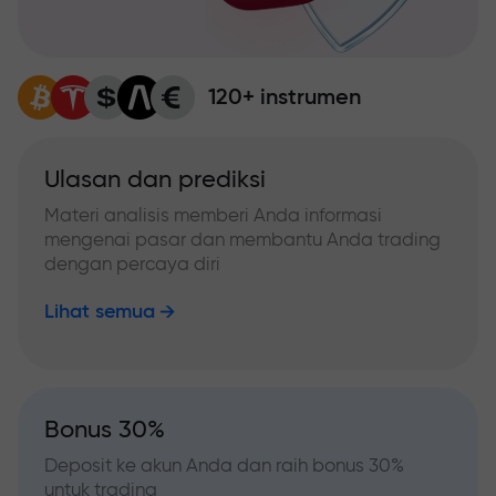
120+ instrumen
Ulasan dan prediksi
Materi analisis memberi Anda informasi
mengenai pasar dan membantu Anda trading
dengan percaya diri
Lihat semua
Bonus 30%
Deposit ke akun Anda dan raih bonus 30%
untuk trading