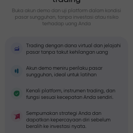
Buka akun demo dan uji platform dalam kondisi
pasar sungguhan, tanpa investasi atau risiko
terhadap uang Anda
Trading dengan dana virtual dan jelajahi
pasar tanpa takut kehilangan uang
Akun demo meniru perilaku pasar
sungguhan, ideal untuk latihan
Kenali platform, instrumen trading, dan
fungsi sesuai kecepatan Anda sendiri.
Sempurnakan strategi Anda dan
dapatkan kepercayaan diri sebelum
beralih ke investasi nyata.