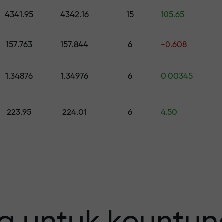
h hadiah senilai hingga $1,500
4341.95
4342.16
15
105.65
0
 risiko — kami
157.763
157.844
6
-0.608
1.34876
1.34976
6
0.00345
fit Anda
223.95
224.01
6
4.50
 X1000 —
erbesar pada p