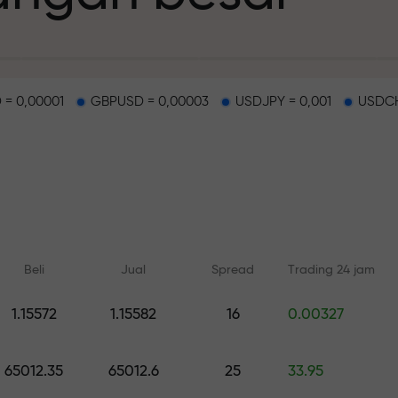
 = 0,00001
GBPUSD = 0,00003
USDJPY = 0,001
USDCH
deposit
g dan di track b
Beli
Jual
Spread
Trading 24 jam
n
1.15572
1.15582
16
0.00327
Pelatihan online
Analisis dengan
ah pribadi Anda
Belajar dari dasar — pelatihan
Prediksi harian untuk 
65012.35
65012.6
25
33.95
dan webinar untuk semua level
crypto, and futures