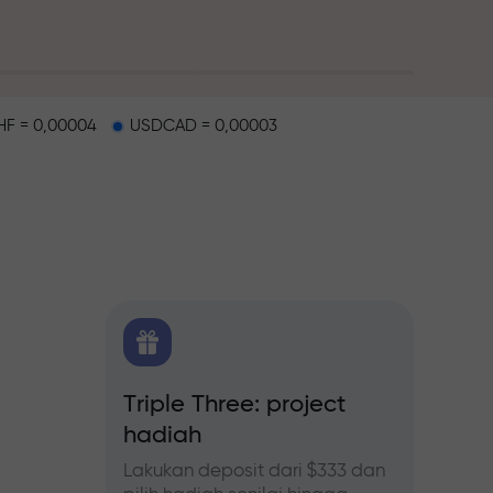
F = 0,00004
USDCAD = 0,00003
alap
 FX.CO
Triple Three: project
Bonus
hadiah
forex,
Ikuti p
tingka
Lakukan deposit dari $333 dan