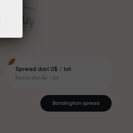
Spread dari 0$ / lot
Komisi dari $4 / lot
Bandingkan spread