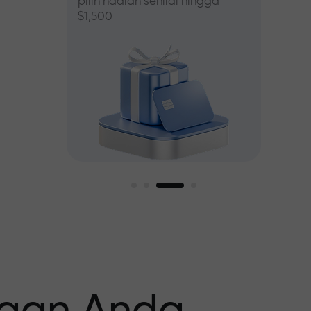
pilih hadiah senilai hingga
$1,500
asar