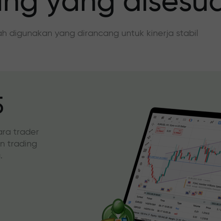
ing yang disesu
dah digunakan yang dirancang untuk kinerja stabil
5
ara trader
an trading
.