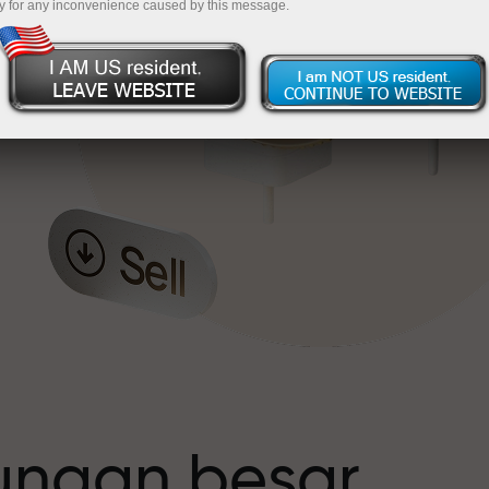
y for any inconvenience caused by this message.
t
tungan besar