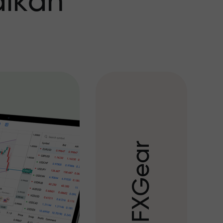
aikan
r
a
e
G
X
F