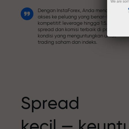
We are sorr
Dengan InstaForex, Anda mendapatkan
akses ke peluang yang benar-benar
kompetitif: leverage hingga 1:5.000,
spread dan komisi terbaik di pasar, dan
kondisi yang menguntungkan untuk
trading saham dan indeks.
Kami telah mengembangkan sistem
bonus yang membuat trading semakin
h
menarik. Setiap klien InstaForex dapat
menerima bonus hingga 30% dari deposi
mereka dan memanfaatkan promosi
serta penawaran spesial lainnya.
Spread
Kecepatan balap dan trading memiliki
kecil — keun
nilai yang sama. Aleš Loprais
menghadirkan unsur-unsur kecepatan