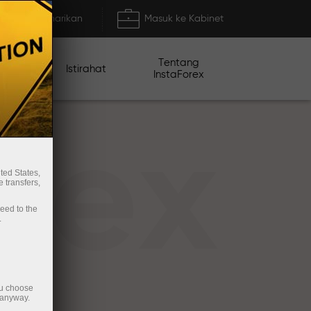
Deposit/Penarikan
Masuk ke Kabinet
Tentang
mo
Istirahat
InstaForex
rex
ted States,
 transfers,
ceed to the
.
ou choose
 anyway.