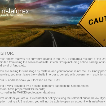
Pembukaan akun instan
Platform Trading
ntuk Pemula
Untuk Investor
Untuk Mitra
Pro
staFo
ISITOR,
ess shows that you are currently located in the USA. If you are a resident of the Uni
ibited from using the services of InstaFintech Group including online trading, online
drawal of funds, etc.
k you are seeing this message by mistake and your location is not the US, kindly pro
herwise, you must leave the website in order to comply with government restrictions
ur IP address show your location as the USA?
sing a VPN provided by a hosting company based in the United States;
oes not have proper WHOIS records;
occurred in the WHOIS geolocation database.
irm whether you are a US resident or not by clicking the relevant button below. If y
ption, being a US resident, you will not be able to open an account with InstaForex