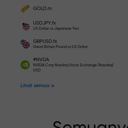
Deposit ke akun Anda $333 — pili
GOLD.m
Lakukan deposit dan terima bonus 1.000
kali lebih besar dari deposit Anda. X100
USDJPY.fx
Trading bebas
bukan salah ketik. Semakin besar
US Dollar vs Japanese Yen
depositnya, semakin tinggi
penggandanya.
GBPUSD.fx
menjamin pro
Great Britain Pound vs US Dollar
#NVDA
NVIDIA Corp Nasdaq Stock Exchange (Nasdaq)
Bonus hingga
USD
Lihat semua
pengganda t