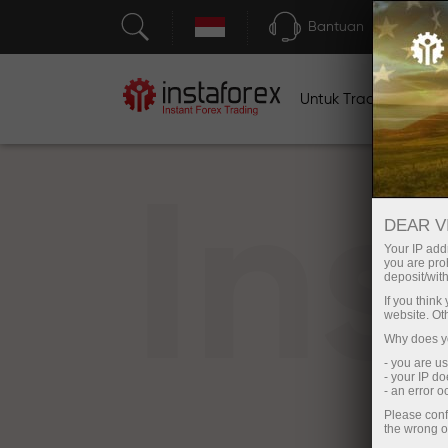
Bantuan
Untuk Traders
U
In
DEAR V
Your IP addr
you are proh
deposit/with
If you thin
website. Ot
Why does yo
- you are u
- your IP d
- an error 
Please conf
the wrong o