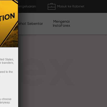
Deposit/Pengeluaran
Masuk ke Kabinet
Mengenai
en
Rehat Sebentar
InstaForex
rex
ted States,
 transfers,
ceed to the
.
ou choose
 anyway.