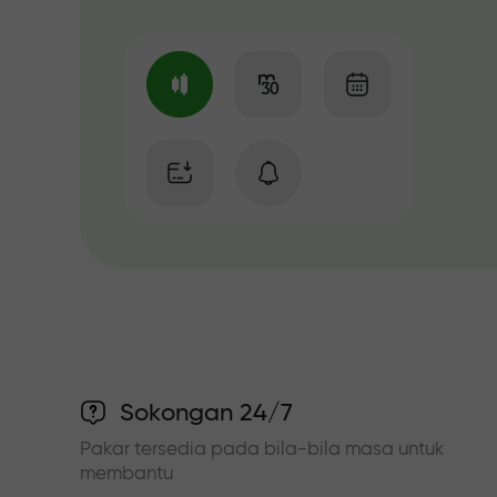
Sokongan 24/7
Pakar tersedia pada bila-bila masa untuk
membantu