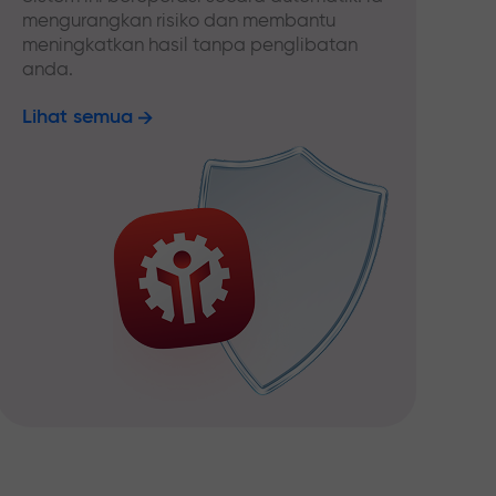
mengurangkan risiko dan membantu
meningkatkan hasil tanpa penglibatan
anda.
Lihat semua