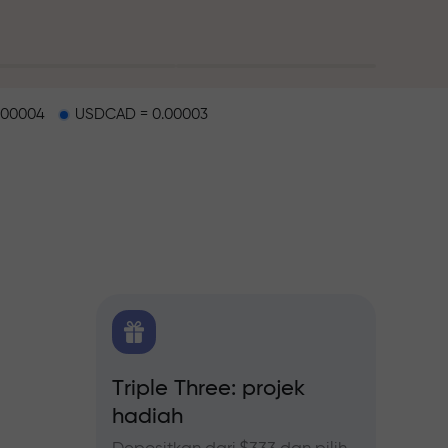
.00004
USDCAD = 0.00003
n di
da
 FX.CO
Triple Three: projek
Bonu
hadiah
 Forex,
Ambil 
dapan
progra