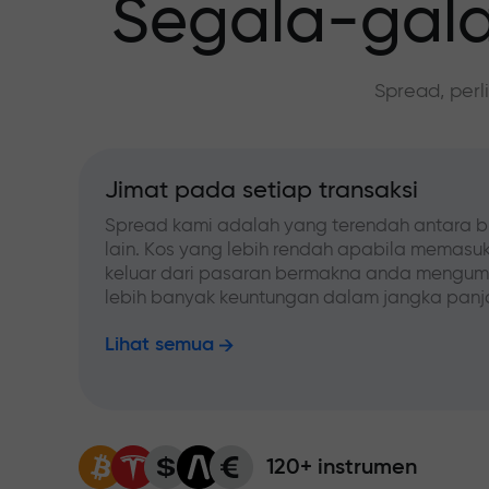
Segala-gal
Spread, per
Jimat pada setiap transaksi
Spread kami adalah yang terendah antara b
lain. Kos yang lebih rendah apabila memasu
keluar dari pasaran bermakna anda mengum
lebih banyak keuntungan dalam jangka panj
Lihat semua
120+ instrumen