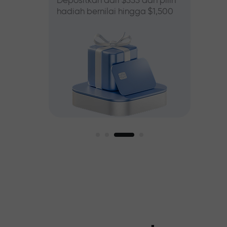
Depositkan dari $333 dan pilih
tingka
,500
hadiah bernilai hingga $1,500
mi
ran