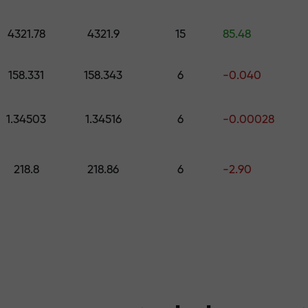
semua peringkat
333 — pilih hadiah bernilai hingga $1
0
4321.78
4321.9
15
85.48
npa risiko — ka
158.331
158.343
6
-0.040
untungan anda
1.34503
1.34516
6
-0.00028
ga X1000 —
218.8
218.86
6
-2.90
rbesar di pasa