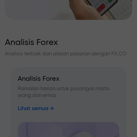
Analisis Forex
Analisis terbaik dan ulasan pasaran dengan FX.CO
Analisis Forex
Ramalan harian untuk pasangan mata
wang dan emas
Lihat semua