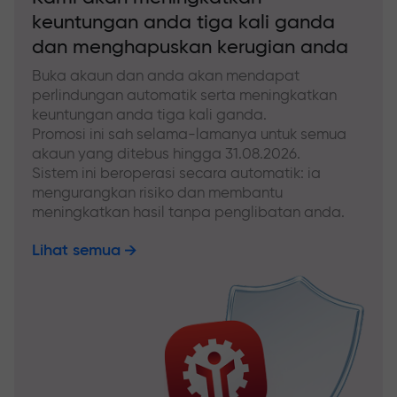
keuntungan anda tiga kali ganda
dan menghapuskan kerugian anda
Buka akaun dan anda akan mendapat
perlindungan automatik serta meningkatkan
keuntungan anda tiga kali ganda.
Promosi ini sah selama-lamanya untuk semua
akaun yang ditebus hingga 31.08.2026.
Sistem ini beroperasi secara automatik: ia
mengurangkan risiko dan membantu
meningkatkan hasil tanpa penglibatan anda.
Lihat semua