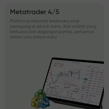
Metatrader 4/5
Platform profesional terkemuka untuk
pedagang di seluruh dunia. Alat analitik yang
berkuasa dan dagangan pantas, semuanya
dalam satu antara muka