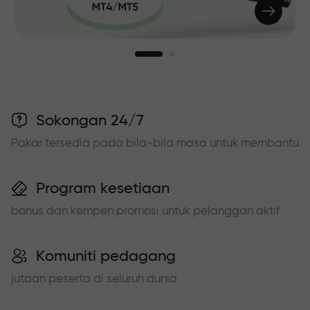
Sokongan 24/7
Pakar tersedia pada bila-bila masa untuk membantu
Program kesetiaan
bonus dan kempen promosi untuk pelanggan aktif
Komuniti pedagang
jutaan peserta di seluruh dunia