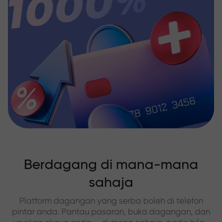
Berdagang di mana-mana
sahaja
Platform dagangan yang serba boleh di telefon
pintar anda. Pantau pasaran, buka dagangan, dan