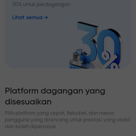
30% untuk perdagangan
Lihat semua
Platform dagangan yang
disesuaikan
Pilih platform yang cepat, fleksibel, dan mesra
pengguna yang dirancang untuk prestasi yang stabil
dan boleh dipercayai