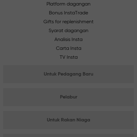
Platform dagangan
Bonus InstaTrade
Gifts for replenishment
Syarat dagangan
Analisis Insta
Carta Insta
TV Insta
Untuk Pedagang Baru
Pelabur
Untuk Rakan Niaga