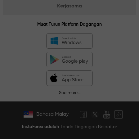
Kerjasama
Muat Turun Platform Dagangan
See more...
Bahasa Malay
InstaForex adalah
Tanda Dagangan Berdaftar