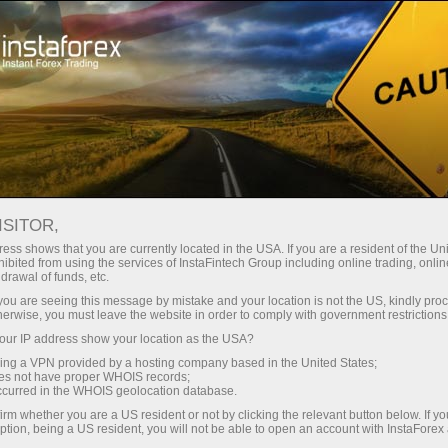
Spread kecil
— keuntungan besar
ISITOR,
ess shows that you are currently located in the USA. If you are a resident of the Uni
Bonus 30%
ibited from using the services of InstaFintech Group including online trading, online
Dengan InstaForex, anda
drawal of funds, etc.
memperoleh akses kepada
untuk setiap deposit
k you are seeing this message by mistake and your location is not the US, kindly pro
peluang yang sangat kompetitif:
herwise, you must leave the website in order to comply with government restrictions
leverage sehingga 1:5000, spread
ur IP address show your location as the USA?
Kelajuan dalam dagangan dan di
yang rendah, serta komisen
sing a VPN provided by a hosting company based in the United States;
terendah di pasaran, bersama
oes not have proper WHOIS records;
jalan raya
occurred in the WHOIS geolocation database.
syarat yang menguntungkan untuk
irm whether you are a US resident or not by clicking the relevant button below. If y
dagangan saham dan indeks.
ption, being a US resident, you will not be able to open an account with InstaForex
Hadiah lumayan peribadi anda
Kami telah membangunkan sistem