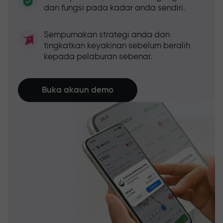
dan fungsi pada kadar anda sendiri.
Sempurnakan strategi anda dan
tingkatkan keyakinan sebelum beralih
kepada pelaburan sebenar.
Buka akaun demo