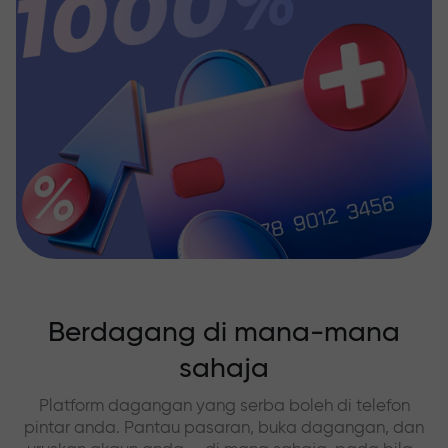
Berdagang di mana-mana
sahaja
Platform dagangan yang serba boleh di telefon
pintar anda. Pantau pasaran, buka dagangan, dan