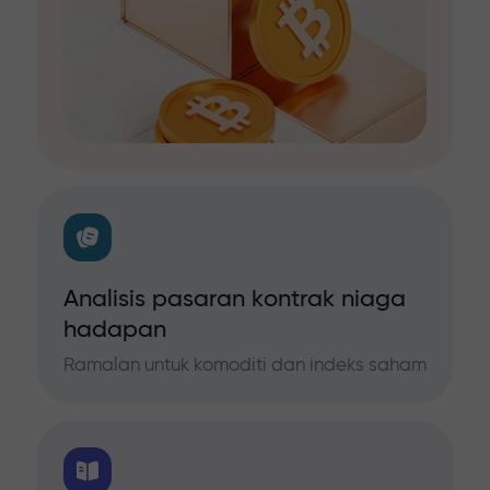
Analisis pasaran kontrak niaga
hadapan
Ramalan untuk komoditi dan indeks saham