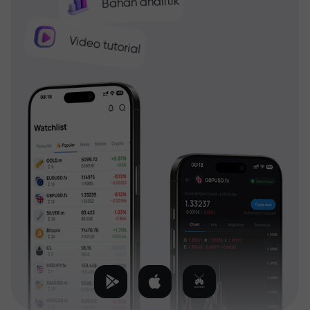
Bahan analitik
Video tutorial