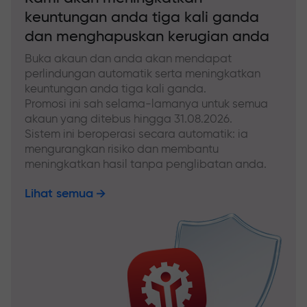
keuntungan anda tiga kali ganda
dan menghapuskan kerugian anda
Buka akaun dan anda akan mendapat
perlindungan automatik serta meningkatkan
keuntungan anda tiga kali ganda.
Promosi ini sah selama-lamanya untuk semua
akaun yang ditebus hingga 31.08.2026.
Sistem ini beroperasi secara automatik: ia
mengurangkan risiko dan membantu
meningkatkan hasil tanpa penglibatan anda.
Lihat semua