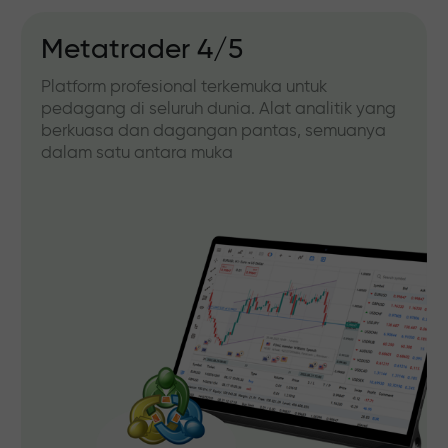
Metatrader 4/5
Platform profesional terkemuka untuk
pedagang di seluruh dunia. Alat analitik yang
berkuasa dan dagangan pantas, semuanya
dalam satu antara muka