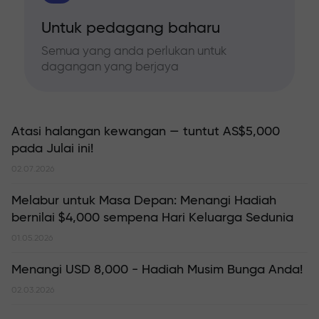
Untuk pedagang baharu
Semua yang anda perlukan untuk
dagangan yang berjaya
Atasi halangan kewangan — tuntut AS$5,000
pada Julai ini!
02.07.2026
Melabur untuk Masa Depan: Menangi Hadiah
bernilai $4,000 sempena Hari Keluarga Sedunia
01.05.2026
Menangi USD 8,000 - Hadiah Musim Bunga Anda!
02.03.2026