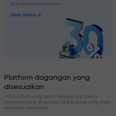
30% untuk perdagangan
Lihat semua
Platform dagangan yang
disesuaikan
Pilih platform yang cepat, fleksibel, dan mesra
pengguna yang dirancang untuk prestasi yang stabil
dan boleh dipercayai