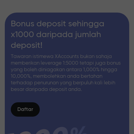
Bonus deposit sehingga
x1000 daripada jumlah
deposit!
Tawaran istimewa XAccounts bukan sahaja
memberikan leverage 1:5000 tetapi juga bonus
yang boleh diniagakan antara 1,000% hingga
10,000%, membolehkan anda bertahan
terhadap penurunan yang berpuluh kali lebih
besar daripada deposit anda.
Daftar