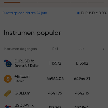
hanya dengan membuat deposit.
EURUSD = 0.00001
GBP
Purata spread dalam 24 jam
Program insurans risiko
mengembalikan kerugian anda
dan menjamin penggandaan
Instrumen popular
keuntungan dalam tempoh 6
bulan. Berdagang dengan penuh
ketenangan — modal anda
Instrumen dagangan
Beli
Jual
Sp
dilindungi!
Depositkan dana dan terima
EURUSD.fx
1.15572
1.15582
bonus 1,000 kali ganda daripada
Euro vs US Dollar
deposit anda. X1000 bukan
#Bitcoin
kesilapan. Semakin besar deposit,
64964.06
64964.31
Bitcoin
semakin tinggi penggandanya.
GOLD.m
4341.95
4342.16
USDJPY.fx
157.763
157.844