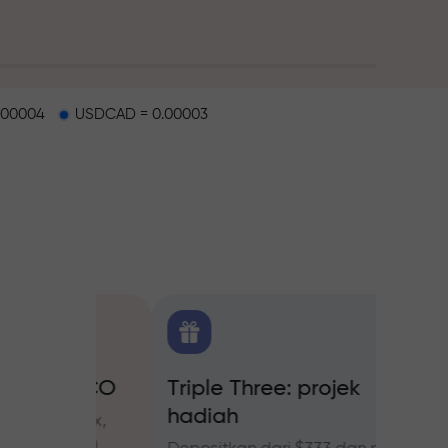
.00004
USDCAD = 0.00003
n di
da
 FX.CO
Triple Three: projek
Bonu
hadiah
 Forex,
Ambil 
dapan
progra