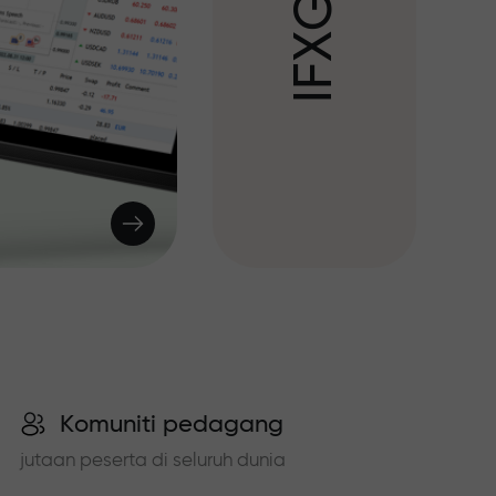
G
X
F
I
Komuniti pedagang
jutaan peserta di seluruh dunia