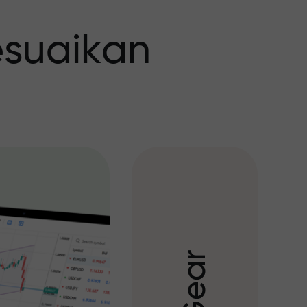
esuaikan
r
a
e