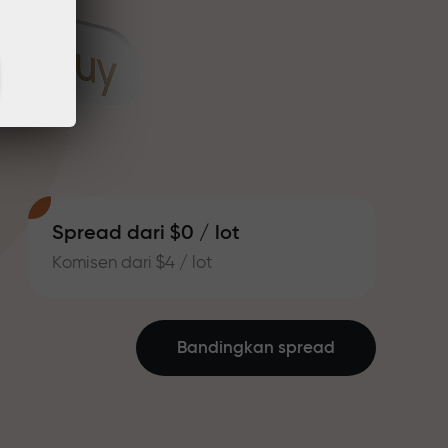
Spread dari $0 / lot
Komisen dari $4 / lot
Bandingkan spread