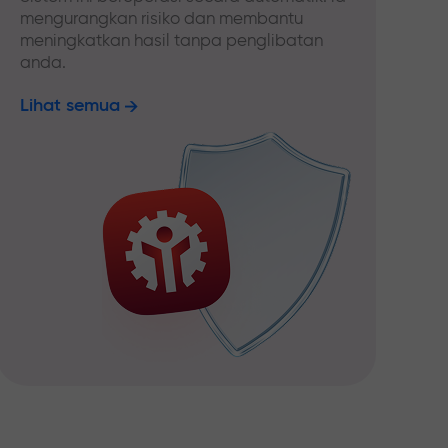
mengurangkan risiko dan membantu
meningkatkan hasil tanpa penglibatan
anda.
Lihat semua