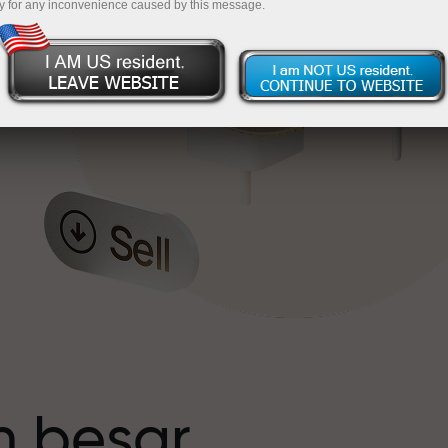
y for any inconvenience caused by this message.
s
n besar