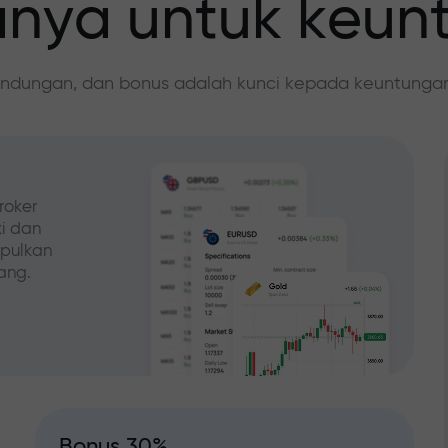
anya untuk keun
lindungan, dan bonus adalah kunci kepada keuntunga
roker
ki dan
pulkan
ang.
Bonus 30%