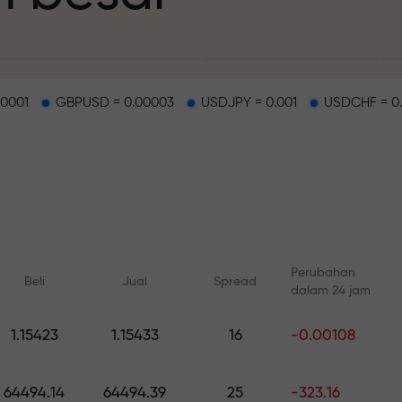
00001
GBPUSD = 0.00003
USDJPY = 0.001
USDCHF = 0
n
deposit
am dagangan da
Perubahan
Beli
Jual
Spread
dalam 24 jam
an peribadi an
1.15423
1.15433
16
-0.00108
Kursus dalam talian
Analisis dengan
Belajar dagangan dari asas —
Ramalan harian untuk
64494.14
64494.39
25
-323.16
kursus dan webinar untuk
kripto, dan niaga ha