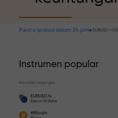
pemanduan dan disiplin ke dalam dunia
dagangan, bertindak sebagai rakan
Bonus 30%
niaga yang memberi inspirasi kepada
pelanggan untuk mencapai matlamat
yang bercita-cita tinggi.
Purata spread dalam 24 jam
EURUSD = 0.
Kami memberikan hadiah sebenar, buka
untuk setiap 
bonus atau kod promosi. Setiap
pelanggan InstaForex diberikan iPhone,
MacBook, atau percutian impian hanya
Kelajuan dal
dengan membuat deposit.
Instrumen popular
jalan raya
Program insurans risiko mengembalikan
Instrumen dagangan
kerugian anda dan menjamin
penggandaan keuntungan dalam
EURUSD.fx
Hadiah lumay
tempoh 6 bulan. Berdagang dengan
Bonus untuk pedagang
Euro vs US Dollar
penuh ketenangan — modal anda
dilindungi!
Ambil bahagian dalam
#Bitcoin
program InstaForex dan