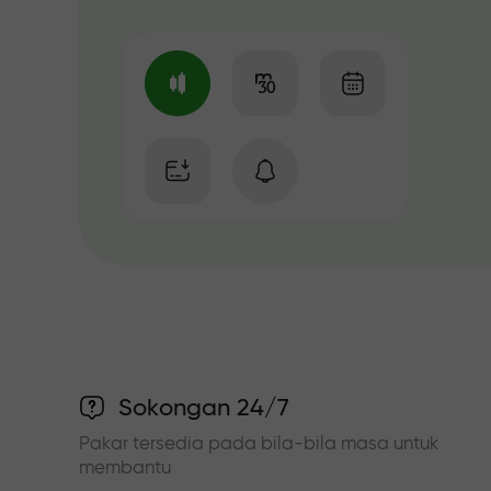
Sokongan 24/7
Pakar tersedia pada bila-bila masa untuk
membantu