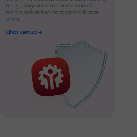
mengurangkan risiko dan membantu
meningkatkan hasil tanpa penglibatan
anda.
Lihat semua