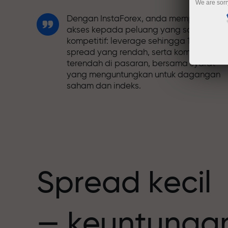
We are sorr
Dengan InstaForex, anda memperoleh
akses kepada peluang yang sangat
kompetitif: leverage sehingga 1:5000,
spread yang rendah, serta komisen
terendah di pasaran, bersama syarat
yang menguntungkan untuk dagangan
saham dan indeks.
Kami telah membangunkan sistem bonu
yang menjadikan dagangan lebih
langan
menarik. Setiap pelanggan InstaForex
boleh menerima bonus sehingga 30%
pada deposit mereka dan
memanfaatkan promosi dan tawaran
Spread kecil
istimewa yang lain.
Kelajuan trek laluan dan kelajuan
— keuntunga
dagangan mempunyai nilai yang sama.
Aleš Loprais membawa elemen