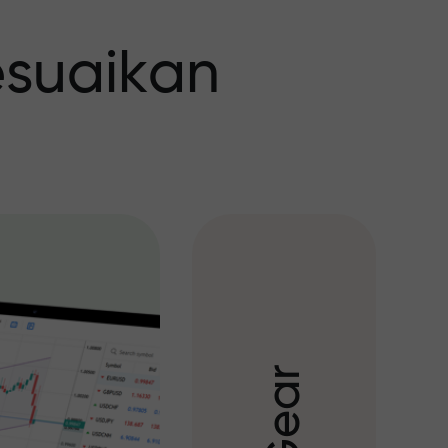
esuaikan
r
a
e