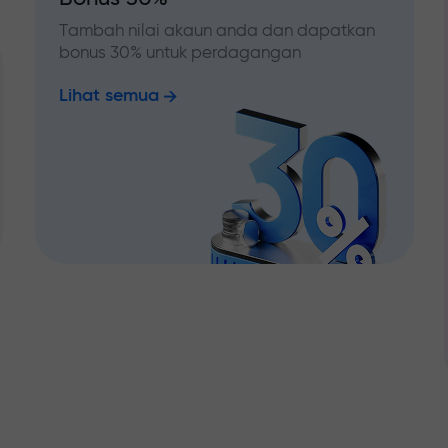
Tambah nilai akaun anda dan dapatkan
bonus 30% untuk perdagangan
Lihat semua