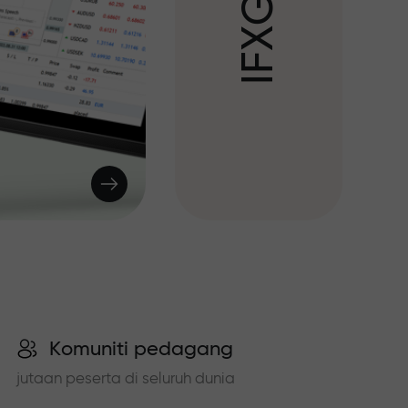
G
X
F
I
Komuniti pedagang
jutaan peserta di seluruh dunia