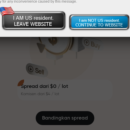
y for any inconvenience caused by this message.
bonus yang menjadikan
InstaForex
Depositkan akaun anda dengan $333 — pilih
dagangan lebih menarik. Setiap
pelanggan InstaForex boleh
hadiah bernilai hingga $1,500
menerima bonus sehingga 30%
Berdagang tanpa risiko — kami
pada deposit mereka dan
menjamin keuntungan anda
memanfaatkan promosi dan
tawaran istimewa yang lain.
Kelajuan trek laluan dan kelajuan
Bonus sehingga X1000 — pengganda
dagangan mempunyai nilai yang
terbesar di pasaran
sama. Aleš Loprais membawa
elemen pemanduan dan disiplin
ke dalam dunia dagangan,
bertindak sebagai rakan niaga
Spread dari $0 / lot
yang memberi inspirasi kepada
Komisen dari $4 / lot
pelanggan untuk mencapai
matlamat yang bercita-cita
Kami memberikan hadiah
tinggi.
sebenar, bukan bonus atau kod
promosi. Setiap pelanggan
Bandingkan spread
InstaForex diberikan iPhone,
MacBook, atau percutian impian