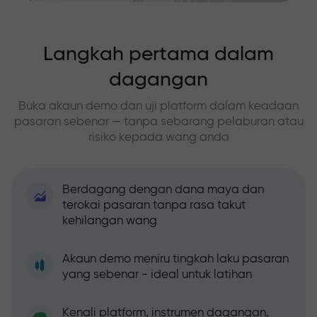
Langkah pertama dalam
dagangan
Buka akaun demo dan uji platform dalam keadaan
pasaran sebenar — tanpa sebarang pelaburan atau
risiko kepada wang anda
Berdagang dengan dana maya dan
terokai pasaran tanpa rasa takut
kehilangan wang
Akaun demo meniru tingkah laku pasaran
yang sebenar - ideal untuk latihan
Kenali platform, instrumen dagangan,