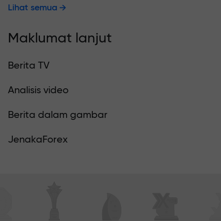
Lihat semua
Maklumat lanjut
Berita TV
Analisis video
Berita dalam gambar
JenakaForex