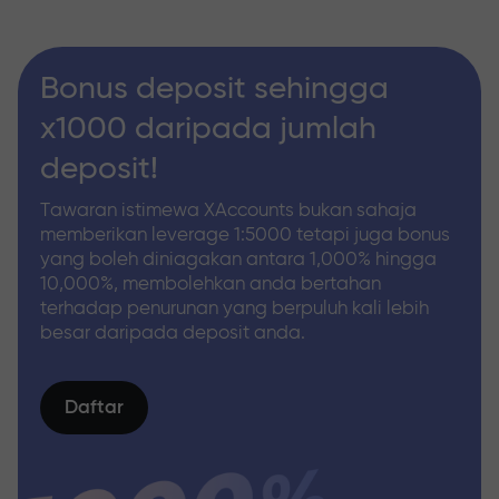
Bonus deposit sehingga
x1000 daripada jumlah
deposit!
Tawaran istimewa XAccounts bukan sahaja
memberikan leverage 1:5000 tetapi juga bonus
yang boleh diniagakan antara 1,000% hingga
10,000%, membolehkan anda bertahan
terhadap penurunan yang berpuluh kali lebih
besar daripada deposit anda.
Daftar