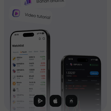
Bahan analitik
Video tutorial