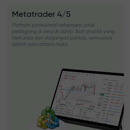
Metatrader 4/5
Platform profesional terkemuka untuk
pedagang di seluruh dunia. Alat analitik yang
berkuasa dan dagangan pantas, semuanya
dalam satu antara muka