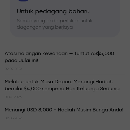
Untuk pedagang baharu
Semua yang anda perlukan untuk
dagangan yang berjaya
Atasi halangan kewangan — tuntut AS$5,000
pada Julai ini!
02.07.2026
Melabur untuk Masa Depan: Menangi Hadiah
bernilai $4,000 sempena Hari Keluarga Sedunia
01.05.2026
Menangi USD 8,000 - Hadiah Musim Bunga Anda!
02.03.2026