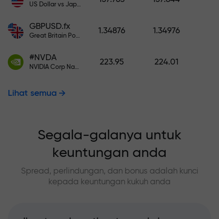
US Dollar vs Japanese Yen
GBPUSD.fx
1.34876
1.34976
Great Britain Pound vs US Dollar
#NVDA
223.95
224.01
NVIDIA Corp Nasdaq Stock Exchange (Nasdaq) USD
Lihat semua
Segala-galanya untuk
keuntungan anda
Spread, perlindungan, dan bonus adalah kunci
kepada keuntungan kukuh anda