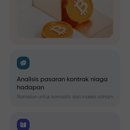
Analisis pasaran kontrak niaga
hadapan
Ramalan untuk komoditi dan indeks saham