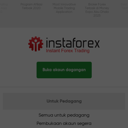
Paling
Program Afiliasi
Most Innovative
Broker Forex
Best
i Asia
Terbaik 2020
Mobile Trading
Terbaik di Money
Tec
20
Application
Expo Abu Dhabi
2025
Buka akaun dagangan
Untuk Pedagang
Semua untuk pedagang
Pembukaan akaun segera