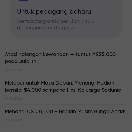
Untuk pedagang baharu
Semua yang anda perlukan untuk
dagangan yang berjaya
Atasi halangan kewangan — tuntut AS$5,000
pada Julai ini!
02.07.2026
Melabur untuk Masa Depan: Menangi Hadiah
bernilai $4,000 sempena Hari Keluarga Sedunia
01.05.2026
Menangi USD 8,000 - Hadiah Musim Bunga Anda!
02.03.2026