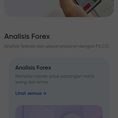
Analisis Forex
Analisis terbaik dan ulasan pasaran dengan FX.CO
Analisis Forex
Ramalan harian untuk pasangan mata
wang dan emas
Lihat semua