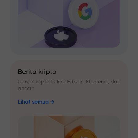
Berita kripto
Ulasan kripto terkini: Bitcoin, Ethereum, dan
altcoin
Lihat semua