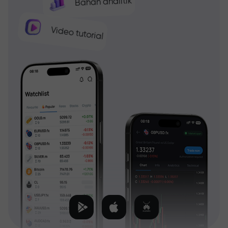
Bahan analitik
Video tutorial