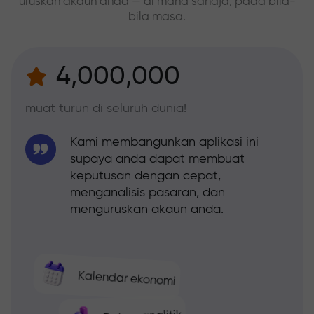
uruskan akaun anda — di mana sahaja, pada bila-
bila masa.
4,000,000
muat turun di seluruh dunia!
Kami membangunkan aplikasi ini
supaya anda dapat membuat
keputusan dengan cepat,
menganalisis pasaran, dan
menguruskan akaun anda.
Kalendar ekonomi