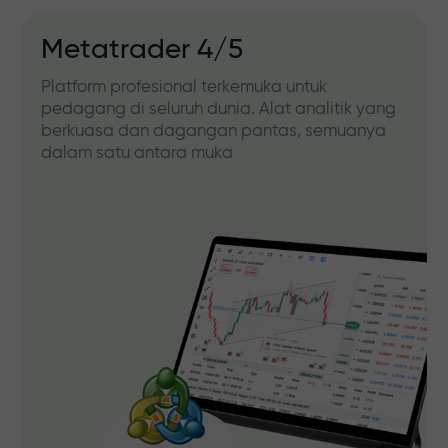
Metatrader 4/5
Platform profesional terkemuka untuk
pedagang di seluruh dunia. Alat analitik yang
berkuasa dan dagangan pantas, semuanya
dalam satu antara muka