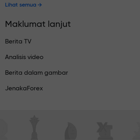
Lihat semua
Maklumat lanjut
Berita TV
Analisis video
Berita dalam gambar
JenakaForex