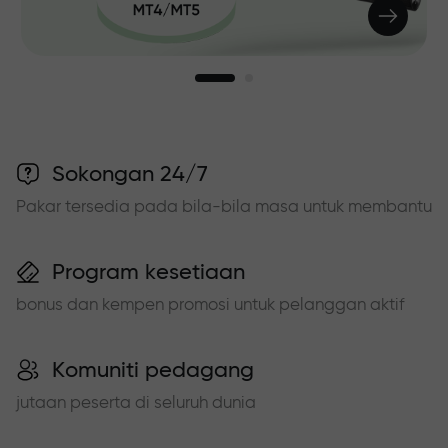
Sokongan 24/7
Pakar tersedia pada bila-bila masa untuk membantu
Program kesetiaan
bonus dan kempen promosi untuk pelanggan aktif
Komuniti pedagang
jutaan peserta di seluruh dunia