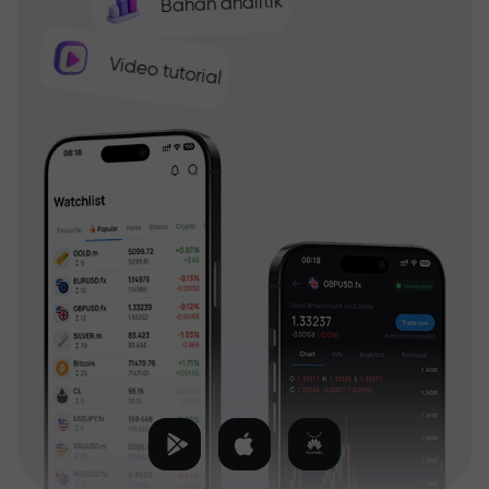
Bahan analitik
Video tutorial