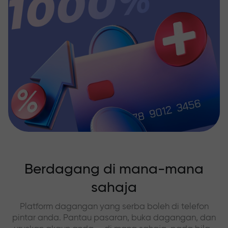
Berdagang di mana-mana
sahaja
Platform dagangan yang serba boleh di telefon
pintar anda. Pantau pasaran, buka dagangan, dan