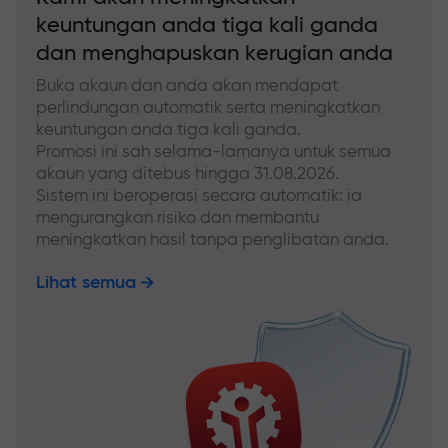
keuntungan anda tiga kali ganda
dan menghapuskan kerugian anda
Buka akaun dan anda akan mendapat
perlindungan automatik serta meningkatkan
keuntungan anda tiga kali ganda.
Promosi ini sah selama-lamanya untuk semua
akaun yang ditebus hingga 31.08.2026.
Sistem ini beroperasi secara automatik: ia
mengurangkan risiko dan membantu
meningkatkan hasil tanpa penglibatan anda.
Lihat semua