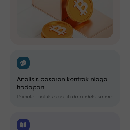
Analisis pasaran kontrak niaga
hadapan
Ramalan untuk komoditi dan indeks saham