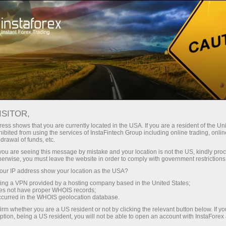
Spread kecil
— keuntungan besar
ISITOR,
ess shows that you are currently located in the USA. If you are a resident of the Uni
Bonus 30%
ibited from using the services of InstaFintech Group including online trading, online
Dengan InstaForex, anda
drawal of funds, etc.
memperoleh akses kepada
untuk setiap deposit
k you are seeing this message by mistake and your location is not the US, kindly pro
peluang yang sangat kompetitif:
herwise, you must leave the website in order to comply with government restrictions
leverage sehingga 1:5000, spread
ur IP address show your location as the USA?
Kelajuan dalam dagangan dan di
yang rendah, serta komisen
sing a VPN provided by a hosting company based in the United States;
terendah di pasaran, bersama
oes not have proper WHOIS records;
jalan raya
occurred in the WHOIS geolocation database.
syarat yang menguntungkan untuk
irm whether you are a US resident or not by clicking the relevant button below. If y
dagangan saham dan indeks.
ption, being a US resident, you will not be able to open an account with InstaForex
Hadiah lumayan peribadi anda
Kami telah membangunkan sistem