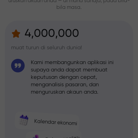
uruskan akaun anda — di mana sahaja, pada bila-
bila masa.
4,000,000
muat turun di seluruh dunia!
Kami membangunkan aplikasi ini
supaya anda dapat membuat
keputusan dengan cepat,
menganalisis pasaran, dan
menguruskan akaun anda.
Kalendar ekonomi