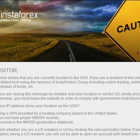
Spread kecil
— keuntungan besar
ISITOR,
ess shows that you are currently located in the USA. If you are a resident of the Uni
Bonus 30%
ibited from using the services of InstaFintech Group including online trading, online
Dengan InstaForex, anda
drawal of funds, etc.
memperoleh akses kepada
untuk setiap deposit
k you are seeing this message by mistake and your location is not the US, kindly pro
peluang yang sangat kompetitif:
herwise, you must leave the website in order to comply with government restrictions
leverage sehingga 1:5000, spread
ur IP address show your location as the USA?
Kelajuan dalam dagangan dan di
yang rendah, serta komisen
sing a VPN provided by a hosting company based in the United States;
terendah di pasaran, bersama
oes not have proper WHOIS records;
jalan raya
occurred in the WHOIS geolocation database.
syarat yang menguntungkan untuk
irm whether you are a US resident or not by clicking the relevant button below. If y
dagangan saham dan indeks.
ption, being a US resident, you will not be able to open an account with InstaForex
Hadiah lumayan peribadi anda
Kami telah membangunkan sistem