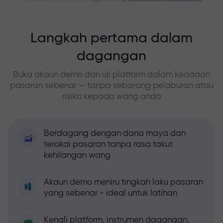
Langkah pertama dalam
dagangan
Buka akaun demo dan uji platform dalam keadaan
pasaran sebenar — tanpa sebarang pelaburan atau
risiko kepada wang anda
Berdagang dengan dana maya dan
terokai pasaran tanpa rasa takut
kehilangan wang
Akaun demo meniru tingkah laku pasaran
yang sebenar - ideal untuk latihan
Kenali platform, instrumen dagangan,