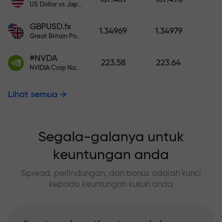
US Dollar vs Japanese Yen
GBPUSD.fx
1.34969
1.34979
Great Britain Pound vs US Dollar
#NVDA
223.58
223.64
NVIDIA Corp Nasdaq Stock Exchange (Nasdaq) USD
Lihat semua
Segala-galanya untuk
keuntungan anda
Spread, perlindungan, dan bonus adalah kunci
kepada keuntungan kukuh anda