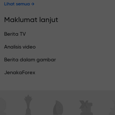
Lihat semua
Maklumat lanjut
Berita TV
Analisis video
Berita dalam gambar
JenakaForex