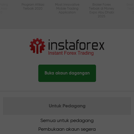
Paling
Program Afiliasi
Most Innovative
Broker Forex
Best
i Asia
Terbaik 2020
Mobile Trading
Terbaik di Money
Tec
20
Application
Expo Abu Dhabi
2025
Buka akaun dagangan
Untuk Pedagang
Semua untuk pedagang
Pembukaan akaun segera