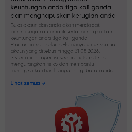
keuntungan anda tiga kali ganda
dan menghapuskan kerugian anda
Buka akaun dan anda akan mendapat
perlindungan automatik serta meningkatkan
keuntungan anda tiga kali ganda.
Promosi ini sah selama-lamanya untuk semua
akaun yang ditebus hingga 31.08.2026.
Sistem ini beroperasi secara automatik: ia
mengurangkan risiko dan membantu
meningkatkan hasil tanpa penglibatan anda.
Lihat semua