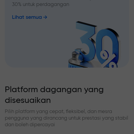
30% untuk perdagangan
Lihat semua
Platform dagangan yang
disesuaikan
Pilih platform yang cepat, fleksibel, dan mesra
pengguna yang dirancang untuk prestasi yang stabil
dan boleh dipercayai