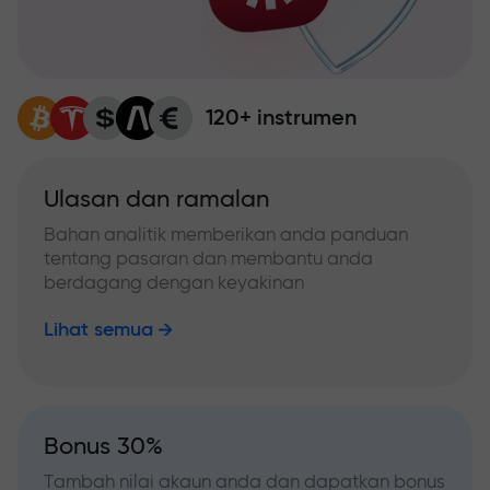
120+ instrumen
Ulasan dan ramalan
Bahan analitik memberikan anda panduan
tentang pasaran dan membantu anda
berdagang dengan keyakinan
Lihat semua
Bonus 30%
Tambah nilai akaun anda dan dapatkan bonus