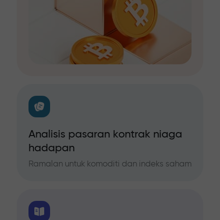
Analisis pasaran kontrak niaga
hadapan
Ramalan untuk komoditi dan indeks saham