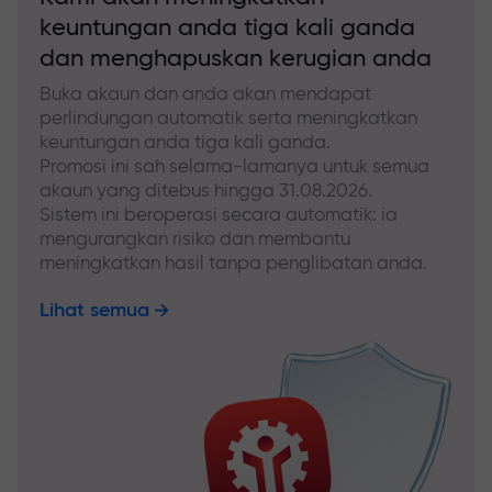
keuntungan anda tiga kali ganda
dan menghapuskan kerugian anda
Buka akaun dan anda akan mendapat
perlindungan automatik serta meningkatkan
keuntungan anda tiga kali ganda.
Promosi ini sah selama-lamanya untuk semua
akaun yang ditebus hingga 31.08.2026.
Sistem ini beroperasi secara automatik: ia
mengurangkan risiko dan membantu
meningkatkan hasil tanpa penglibatan anda.
Lihat semua