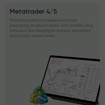
Metatrader 4/5
Platform profesional terkemuka untuk
pedagang di seluruh dunia. Alat analitik yang
berkuasa dan dagangan pantas, semuanya
dalam satu antara muka