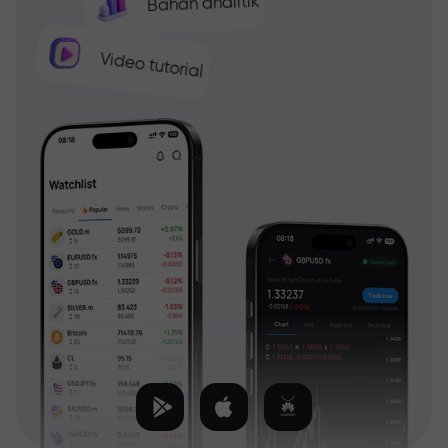
Bahan analitik
Video tutorial