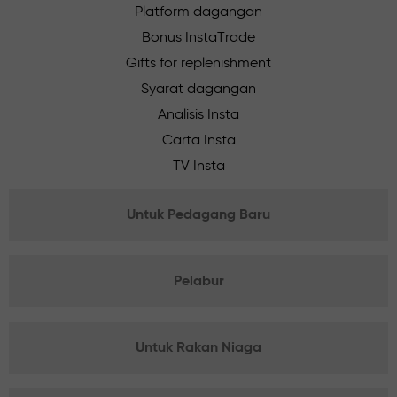
Platform dagangan
Bonus InstaTrade
Gifts for replenishment
Syarat dagangan
Analisis Insta
Carta Insta
TV Insta
Untuk Pedagang Baru
Pelabur
Untuk Rakan Niaga