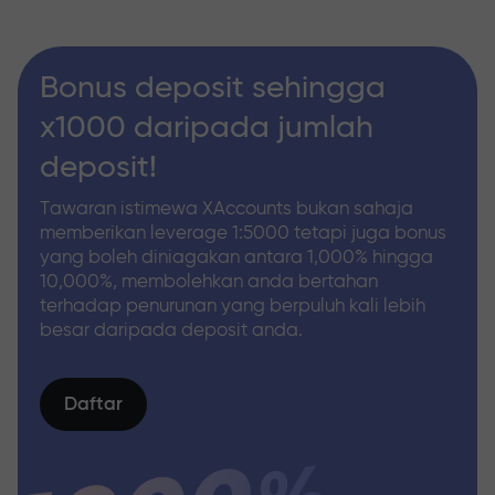
Bonus deposit sehingga
x1000 daripada jumlah
deposit!
Tawaran istimewa XAccounts bukan sahaja
memberikan leverage 1:5000 tetapi juga bonus
yang boleh diniagakan antara 1,000% hingga
10,000%, membolehkan anda bertahan
terhadap penurunan yang berpuluh kali lebih
besar daripada deposit anda.
Daftar