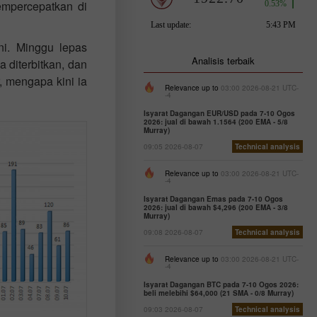
empercepatkan di
ni. Minggu lepas
Analisis terbaik
 diterbitkan, dan
, mengapa kini ia
Relevance up to
03:00 2026-08-21 UTC-
-4
Isyarat Dagangan EUR/USD pada 7-10 Ogos
2026: jual di bawah 1.1564 (200 EMA - 5/8
Murray)
09:05 2026-08-07
Technical analysis
Relevance up to
03:00 2026-08-21 UTC-
-4
Isyarat Dagangan Emas pada 7-10 Ogos
2026: jual di bawah $4,296 (200 EMA - 3/8
Murray)
09:08 2026-08-07
Technical analysis
Relevance up to
03:00 2026-08-21 UTC-
-4
Isyarat Dagangan BTC pada 7-10 Ogos 2026:
beli melebihi $64,000 (21 SMA - 0/8 Murray)
09:03 2026-08-07
Technical analysis