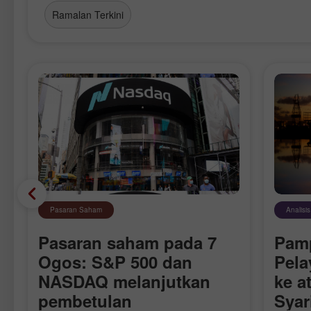
Ramalan Terkini
Pasaran Saham
Analisi
Pasaran saham pada 7
Pam
S
Ogos: S&P 500 dan
Pela
NASDAQ melanjutkan
ke a
pembetulan
Syar