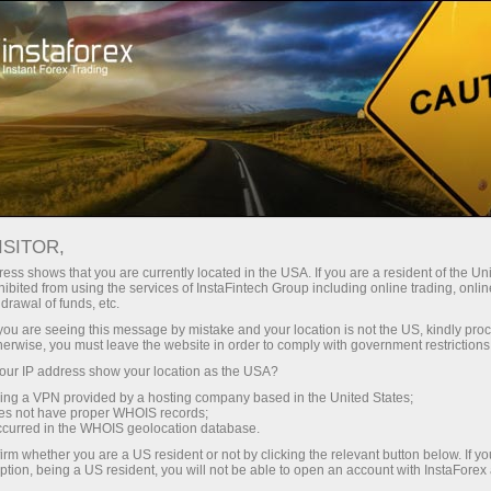
embukaan akaun segera
Platform dagangan
tuk Pedagang
Untuk Rakan
Untuk Pelabur
Kemp
Baru
Niaga
mental analysis
ISITOR,
ess shows that you are currently located in the USA. If you are a resident of the Uni
ibited from using the services of InstaFintech Group including online trading, online
aran Keseluruhan GBP/USD pada 11 Julai, 2
drawal of funds, etc.
k you are seeing this message by mistake and your location is not the US, kindly pro
herwise, you must leave the website in order to comply with government restrictions
Deposit
ur IP address show your location as the USA?
sing a VPN provided by a hosting company based in the United States;
oes not have proper WHOIS records;
occurred in the WHOIS geolocation database.
irm whether you are a US resident or not by clicking the relevant button below. If y
ption, being a US resident, you will not be able to open an account with InstaForex