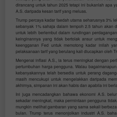
dirancang untuk tahun 2025 tetapi ini bukanlah apa 
A.S. daripada kesan tarif yang meluas.
Trump percaya kadar faedah utama seharusnya 3% l
sebanyak 1% sahaja dalam tempoh 2.5 tahun akan d
untuk lebih berlembut dalam rundingan perdagangan
keinginannya yang tidak bertolak ansur untuk men
keengganan Fed untuk memotong kadar inilah yan
pelaksanaan tarif yang berulang kali diucapkan oleh T
Mengenai inflasi A.S., ia terus meningkat dengan p
pertumbuhan harga pengguna. Walau bagaimanapun, p
kebanyakannya telah bersedia untuk perang dagang
masih mencukupi untuk mengelakkan daripada membu
akhirnya, simpanan ini akan habis dan apabila ini be
Ini juga mencadangkan bahawa ekonomi A.S. belu
sekadar meningkat, maka permintaan pengguna tidak jat
mungkin melihat gambaran yang sama sekali berbeza. S
bulan. Trump terus menonjolkan industri A.S. bah