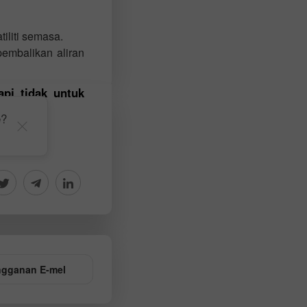
iliti semasa.
pembalikan aliran
api tidak untuk
e?
gganan E-mel