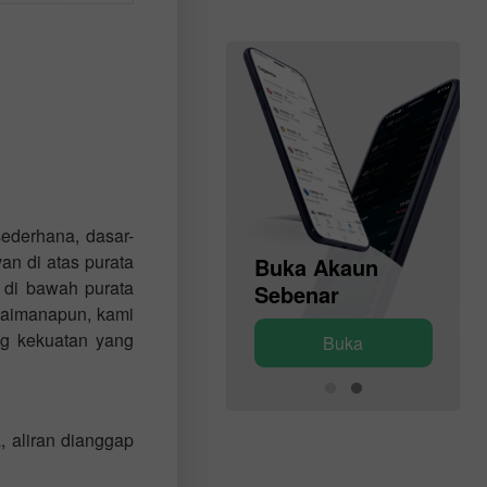
ederhana, dasar-
an di atas purata
Buka Akaun
Buka Akaun
 di bawah purata
Demo
Sebenar
gaimanapun, kami
ng kekuatan yang
Buka
Buka
 aliran dianggap