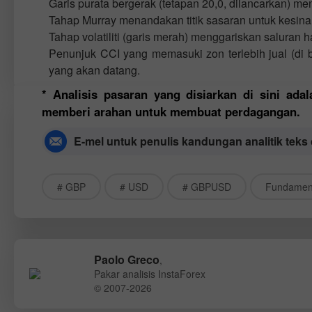
Garis purata bergerak (tetapan 20,0, dilancarkan) m
Tahap Murray menandakan titik sasaran untuk kesin
Tahap volatiliti (garis merah) menggariskan saluran 
Penunjuk CCI yang memasuki zon terlebih jual (di b
yang akan datang.
* Analisis pasaran yang disiarkan di sini ada
memberi arahan untuk membuat perdagangan.
E-mel untuk penulis kandungan analitik teks
# GBP
# USD
# GBPUSD
Fundament
Paolo Greco
,
Pakar analisis InstaForex
© 2007-2026