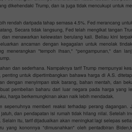
yang dikehendaki Trump, dan ia juga tidak mencukupi untuk m
ebih rendah daripada tahap semasa 4.5%. Fed merancang unt
atang. Secara tidak langsung, Fed telah mengikat tangan T
 dan menawarkan kelewatan berulang kali. Beliau kini terp
geluarkan ancaman dengan kegagalan untuk menolak tindak
g menerangkan "tempoh ihsan," "pengampunan," dan lanjut
rump.
erlahan dan sederhana. Nampaknya tarif Trump mempunyai kes
enting untuk dipertimbangkan bahawa harga di A.S. ditetapk
an dengan menyimpan stok barang, bahan mentah, dan bekala
at pembelian baharu dari luar negara pada harga yang lebi
rlaku, harga berkemungkinan akan naik lebih mendadak.
m sepenuhnya memberi reaksi terhadap perang dagangan. J
uh, dan pendapatan isi rumah tidak hilang nilai. Setelah inve
elain itu, tarif dijadualkan akan meningkat lagi selepas seti
aru yang kononnya "dimusnahkan" oleh pentadbiran Biden,in