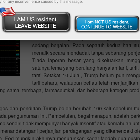
y for any inconvenience caused by this message.
Pada hari Khamis, pasangan mata wang GBP/
stabil di atas purata bergerak, jadi pembetulan
buat masa ini.
Sepanjang hari Khamis, pasangan GBP/USD tid
kekal di atas garis purata bergerak, jadi 
sedang berjalan. Pada separuh kedua hari itu
menaik secara mendadak tanpa sebarang penjel
Tiada laporan besar yang dikeluarkan mingg
satunya tema yang berulang hanyalah tarif, tarif
tarif. Setakat 10 Julai, Trump belum pun men
tarif baharu, walaupun beliau telah menjanjik
yang sama, tembaga, farmaseutikal, dan beberapa kategori prod
Ogos dan pendirian Trump boleh berubah 100 kali sebelum itu
pada pengumuman ini. Pembetulan, bagaimanapun, adalah perk
 sendiri tidak mempunyai banyak insentif atau kemahuan un
menandatangani perjanjian perdagangan yang dikehendaki ole
a, Fed mungkin akhirnya menurunkan kadar faedah dua pusi