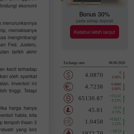
elindungi ekonomi
Bonus 30%
pada setiap deposit
uk menurunkannya
rump, memaksanya
Ketahui lebih lanjut
aksa mengimbangi
an Fed. Justeru,
an tarikh akhir
an kecil terhadap
an oleh syarikat
n. Inventori ini
h tinggi. Tetapi
ika harga hanya
ntori habis, kita
ap tempoh ihsan 3
dustri yang kini