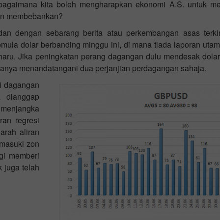
 bagaimana kita boleh mengharapkan ekonomi A.S. untuk m
dan membebankan?
dan dengan sebarang berita atau perkembangan asas terki
mula dolar berbanding minggu ini, di mana tiada laporan utama
haru. Jika peningkatan perang dagangan dulu mendesak dolar
anya menandatangani dua perjanjian perdagangan sahaja.
ri dagangan
a dianggap
i menjangka
ran regresi
arah aliran
emasuki zon
lagi memberi
 juga telah