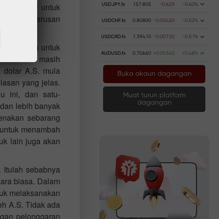
USD gagal untuk
USDJPY.fx
157.805
-0.629
-0.40%
 masih berterusan
USDCHF.fx
0.80800
-0.00420
-0.52%
USDCAD.fx
1.39410
-0.00720
-0.51%
ak berjaya untuk
AUDUSD.fx
0.70660
+0.00340
+0.48%
pembetulan masih
, dolar A.S. mula
Buka akaun dagangan
asan yang jelas.
u ini, dan satu-
Muat turun platform
dagangan
, dan lebih banyak
genakan sebarang
an untuk menambah
uk lain juga akan
. Itulah sebabnya
ara biasa. Dalam
tuk melaksanakan
h A.S. Tidak ada
ngan pelonggaran