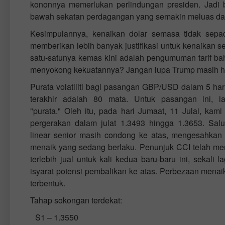
kononnya memerlukan perlindungan presiden. Jadi
bawah sekatan perdagangan yang semakin meluas 
Kesimpulannya, kenaikan dolar semasa tidak sepa
memberikan lebih banyak justifikasi untuk kenaikan se
satu-satunya kemas kini adalah pengumuman tarif ba
menyokong kekuatannya? Jangan lupa Trump masih h
Purata volatiliti bagi pasangan GBP/USD dalam 5 ha
terakhir adalah 80 mata. Untuk pasangan ini, i
"purata." Oleh itu, pada hari Jumaat, 11 Julai, kam
pergerakan dalam julat 1.3493 hingga 1.3653. Salu
linear senior masih condong ke atas, mengesahkan 
menaik yang sedang berlaku. Penunjuk CCI telah m
terlebih jual untuk kali kedua baru-baru ini, sekali 
isyarat potensi pembalikan ke atas. Perbezaan menaik
terbentuk.
Tahap sokongan terdekat:
S1 – 1.3550