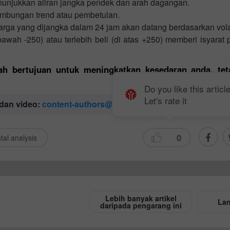
enunjukkan aliran jangka pendek dan arah dagangan.
ambungan trend atau pembetulan.
harga yang dijangka dalam 24 jam akan datang berdasarkan volat
awah -250) atau terlebih beli (di atas +250) memberi isyarat 
lah bertujuan untuk meningkatkan kesedaran anda, tet
Do you like this articl
Let's rate it
 dan video:
content-authors@instaforex.com
0
al analysis
Lebih banyak artikel
Lan
daripada pengarang ini