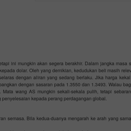
api ini mungkin akan segera berakhir. Dalam jangka masa s
epada dolar. Oleh yang demikian, kedudukan beli masih relev
Buka Akaun
Buka Akaun
elaras dengan aliran yang sedang berlaku. Jika harga kekal
Demo
Sebenar
imbangkan dengan sasaran pada 1.3550 dan 1.3493. Walau ba
. Mata wang AS mungkin sekali-sekala pulih, tetapi sebara
Buka
Buka
g penyelesaian kepada perang perdagangan global.
liran semasa. Bila kedua-duanya mengarah ke arah yang sama,