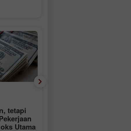
Mata wang Krypto
Cadangan Dagangan
, tetapi
untuk Pasaran Mata
Pekerjaan
Wang Kripto pada 7
doks Utama
Ogos