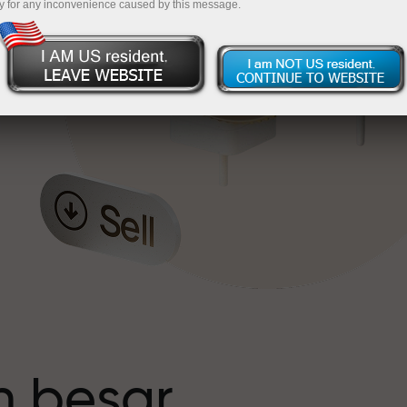
y for any inconvenience caused by this message.
s
n besar