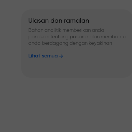
Ulasan dan ramalan
Bahan analitik memberikan anda
panduan tentang pasaran dan membantu
anda berdagang dengan keyakinan
Lihat semua