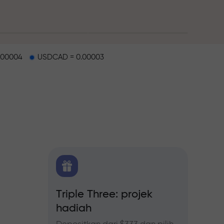
.00004
USDCAD = 0.00003
n di
da
 FX.CO
Triple Three: projek
Bonu
hadiah
 Forex,
Ambil 
dapan
progra