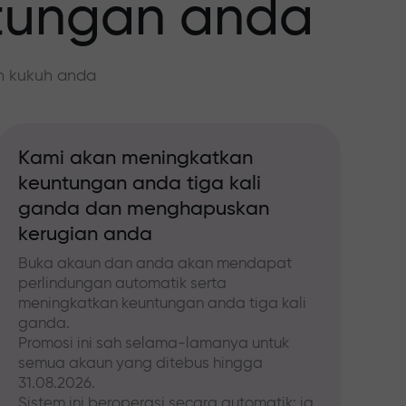
tungan anda
n kukuh anda
Kami akan meningkatkan
keuntungan anda tiga kali
ganda dan menghapuskan
kerugian anda
Buka akaun dan anda akan mendapat
perlindungan automatik serta
meningkatkan keuntungan anda tiga kali
ganda.
Promosi ini sah selama-lamanya untuk
semua akaun yang ditebus hingga
31.08.2026.
Sistem ini beroperasi secara automatik: ia