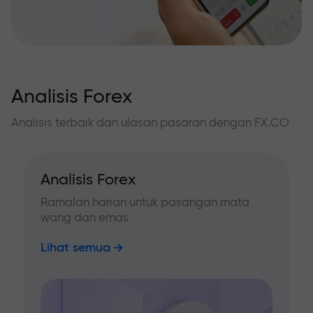
Analisis Forex
Analisis terbaik dan ulasan pasaran dengan FX.CO
Analisis Forex
Ramalan harian untuk pasangan mata
wang dan emas
Lihat semua