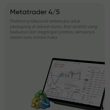
Metatrader 4/5
Platform profesional terkemuka untuk
pedagang di seluruh dunia. Alat analitik yang
berkuasa dan dagangan pantas, semuanya
dalam satu antara muka