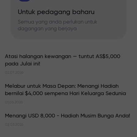
Untuk pedagang baharu
Semua yang anda perlukan untuk
dagangan yang berjaya
Atasi halangan kewangan — tuntut AS$5,000
pada Julai ini!
02.07.2026
Melabur untuk Masa Depan: Menangi Hadiah
bernilai $4,000 sempena Hari Keluarga Sedunia
01.05.2026
Menangi USD 8,000 - Hadiah Musim Bunga Anda!
02.03.2026