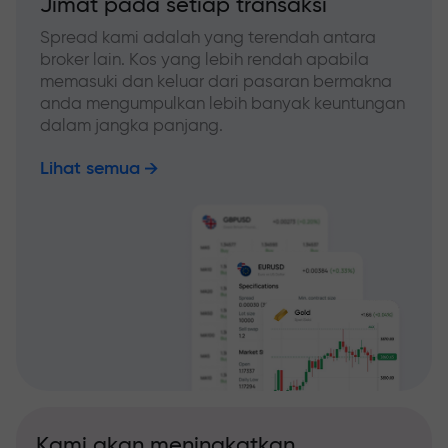
Jimat pada setiap transaksi
Spread kami adalah yang terendah antara
broker lain. Kos yang lebih rendah apabila
memasuki dan keluar dari pasaran bermakna
anda mengumpulkan lebih banyak keuntungan
dalam jangka panjang.
Lihat semua
Kami akan meningkatkan