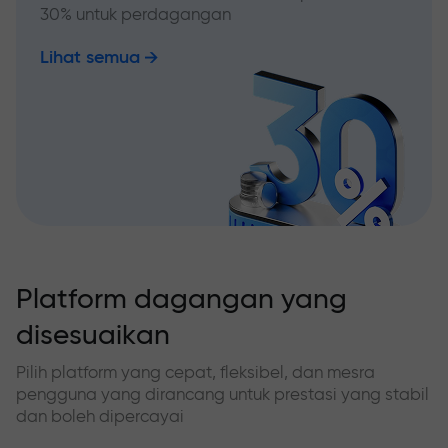
30% untuk perdagangan
Lihat semua
Platform dagangan yang
disesuaikan
Pilih platform yang cepat, fleksibel, dan mesra
pengguna yang dirancang untuk prestasi yang stabil
dan boleh dipercayai