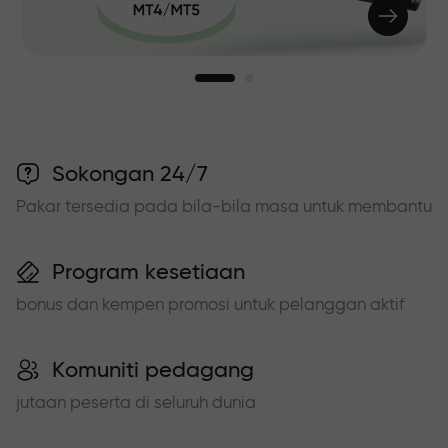
Sokongan 24/7
Pakar tersedia pada bila-bila masa untuk membantu
Program kesetiaan
bonus dan kempen promosi untuk pelanggan aktif
Komuniti pedagang
jutaan peserta di seluruh dunia