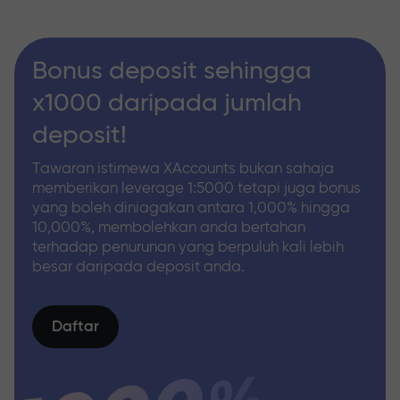
Bonus deposit sehingga
x1000 daripada jumlah
deposit!
Tawaran istimewa XAccounts bukan sahaja
memberikan leverage 1:5000 tetapi juga bonus
yang boleh diniagakan antara 1,000% hingga
10,000%, membolehkan anda bertahan
terhadap penurunan yang berpuluh kali lebih
besar daripada deposit anda.
Daftar