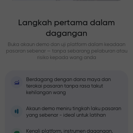
Langkah pertama dalam
dagangan
Buka akaun demo dan uji platform dalam keadaan
pasaran sebenar — tanpa sebarang pelaburan atau
risiko kepada wang anda
Berdagang dengan dana maya dan
terokai pasaran tanpa rasa takut
kehilangan wang
Akaun demo meniru tingkah laku pasaran
yang sebenar - ideal untuk latihan
Kenali platform, instrumen dagangan,