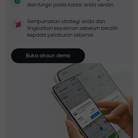
dan fungsi pada kadar anda sendiri.
Sempurnakan strategi anda dan
tingkatkan keyakinan sebelum beralih
kepada pelaburan sebenar.
Buka akaun demo