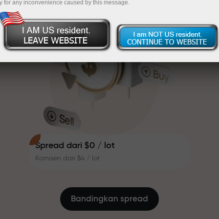
y for any inconvenience caused by this message.
bonus yang menjadikan
InstaForex
Depositkan akaun anda dengan $333 — pilih
dagangan lebih menarik. Setiap
pelanggan InstaForex boleh
hadiah bernilai hingga $1,500
menerima bonus sehingga 30%
Berdagang tanpa risiko — kami
pada deposit mereka dan
menjamin keuntungan anda
memanfaatkan promosi dan
tawaran istimewa yang lain.
Kelajuan trek laluan dan kelajuan
Bonus sehingga X1000 — pengganda
dagangan mempunyai nilai yang
terbesar di pasaran
sama. Aleš Loprais membawa
elemen pemanduan dan disiplin
ke dalam dunia dagangan,
bertindak sebagai rakan niaga
Spread dari $0 / lot
yang memberi inspirasi kepada
Komisen dari $4 / lot
pelanggan untuk mencapai
matlamat yang bercita-cita
Kami memberikan hadiah
tinggi.
sebenar, bukan bonus atau kod
promosi. Setiap pelanggan
Bandingkan spread
InstaForex diberikan iPhone,
MacBook, atau percutian impian