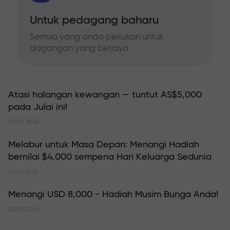
Untuk pedagang baharu
Semua yang anda perlukan untuk
dagangan yang berjaya
Atasi halangan kewangan — tuntut AS$5,000
pada Julai ini!
02.07.2026
Melabur untuk Masa Depan: Menangi Hadiah
bernilai $4,000 sempena Hari Keluarga Sedunia
01.05.2026
Menangi USD 8,000 - Hadiah Musim Bunga Anda!
02.03.2026