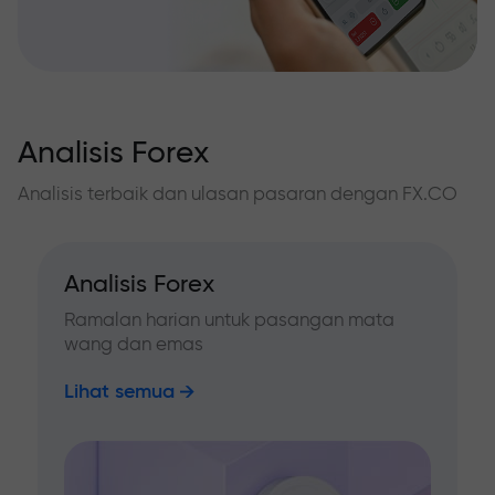
Analisis Forex
Analisis terbaik dan ulasan pasaran dengan FX.CO
Analisis Forex
Ramalan harian untuk pasangan mata
wang dan emas
Lihat semua