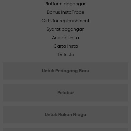
Platform dagangan
Bonus InstaTrade
Gifts for replenishment
Syarat dagangan
Analisis Insta
Carta Insta
TV Insta
Untuk Pedagang Baru
Pelabur
Untuk Rakan Niaga