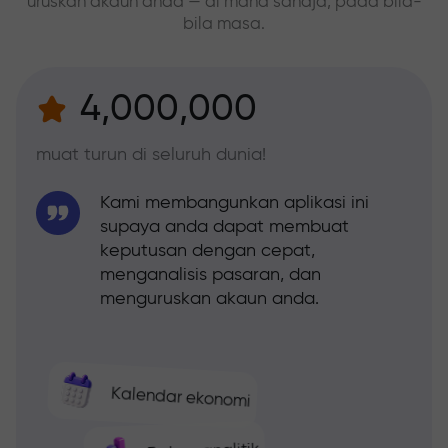
uruskan akaun anda — di mana sahaja, pada bila-
bila masa.
4,000,000
muat turun di seluruh dunia!
Kami membangunkan aplikasi ini
supaya anda dapat membuat
keputusan dengan cepat,
menganalisis pasaran, dan
menguruskan akaun anda.
Kalendar ekonomi