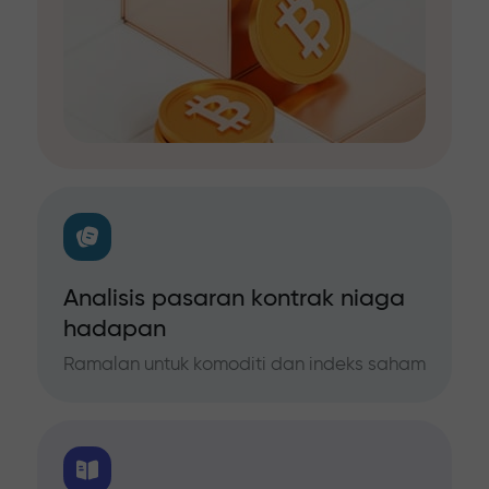
Analisis pasaran kontrak niaga
hadapan
Ramalan untuk komoditi dan indeks saham