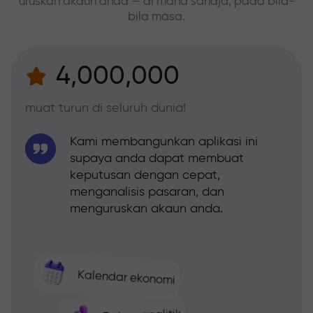
uruskan akaun anda — di mana sahaja, pada bila-
bila masa.
4,000,000
muat turun di seluruh dunia!
Kami membangunkan aplikasi ini
supaya anda dapat membuat
keputusan dengan cepat,
menganalisis pasaran, dan
menguruskan akaun anda.
Kalendar ekonomi