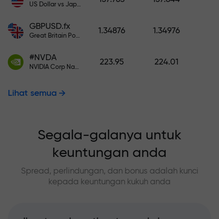
US Dollar vs Japanese Yen
GBPUSD.fx
1.34876
1.34976
Great Britain Pound vs US Dollar
#NVDA
223.95
224.01
NVIDIA Corp Nasdaq Stock Exchange (Nasdaq) USD
Lihat semua
Segala-galanya untuk
keuntungan anda
Spread, perlindungan, dan bonus adalah kunci
kepada keuntungan kukuh anda