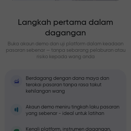
Langkah pertama dalam
dagangan
Buka akaun demo dan uji platform dalam keadaan
pasaran sebenar — tanpa sebarang pelaburan atau
risiko kepada wang anda
Berdagang dengan dana maya dan
terokai pasaran tanpa rasa takut
kehilangan wang
Akaun demo meniru tingkah laku pasaran
yang sebenar - ideal untuk latihan
Kenali platform, instrumen dagangan,