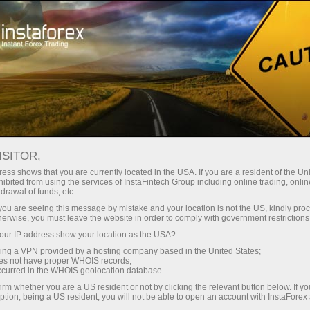
Spread kecil
— keuntungan besar
ISITOR,
ess shows that you are currently located in the USA. If you are a resident of the Uni
Bonus 30%
ibited from using the services of InstaFintech Group including online trading, online
Dengan InstaForex, anda
drawal of funds, etc.
memperoleh akses kepada
untuk setiap deposit
k you are seeing this message by mistake and your location is not the US, kindly pro
peluang yang sangat kompetitif:
herwise, you must leave the website in order to comply with government restrictions
leverage sehingga 1:5000, spread
ur IP address show your location as the USA?
Kelajuan dalam dagangan dan di
yang rendah, serta komisen
sing a VPN provided by a hosting company based in the United States;
terendah di pasaran, bersama
oes not have proper WHOIS records;
jalan raya
occurred in the WHOIS geolocation database.
syarat yang menguntungkan untuk
irm whether you are a US resident or not by clicking the relevant button below. If y
dagangan saham dan indeks.
ption, being a US resident, you will not be able to open an account with InstaForex
Hadiah lumayan peribadi anda
Kami telah membangunkan sistem