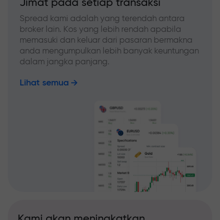
Jimat pada setiap transaksi
Spread kami adalah yang terendah antara
broker lain. Kos yang lebih rendah apabila
memasuki dan keluar dari pasaran bermakna
anda mengumpulkan lebih banyak keuntungan
dalam jangka panjang.
Lihat semua
Kami akan meningkatkan