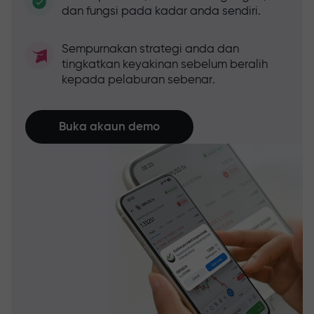
dan fungsi pada kadar anda sendiri.
Sempurnakan strategi anda dan
tingkatkan keyakinan sebelum beralih
kepada pelaburan sebenar.
Buka akaun demo