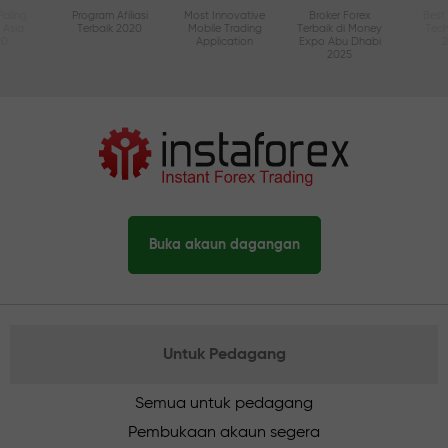
Paling
Program Afiliasi
Most Innovative
Broker Forex
Best
i Asia
Terbaik 2020
Mobile Trading
Terbaik di Money
Tec
20
Application
Expo Abu Dhabi
2025
Buka akaun dagangan
Untuk Pedagang
Semua untuk pedagang
Pembukaan akaun segera