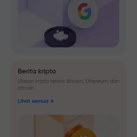
Berita kripto
Ulasan kripto terkini: Bitcoin, Ethereum, dan
altcoin
Lihat semua