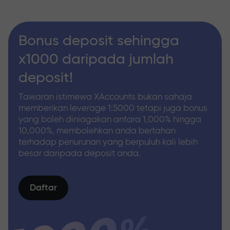
Bonus deposit sehingga
x1000 daripada jumlah
deposit!
Tawaran istimewa XAccounts bukan sahaja
memberikan leverage 1:5000 tetapi juga bonus
yang boleh diniagakan antara 1,000% hingga
10,000%, membolehkan anda bertahan
terhadap penurunan yang berpuluh kali lebih
besar daripada deposit anda.
Daftar