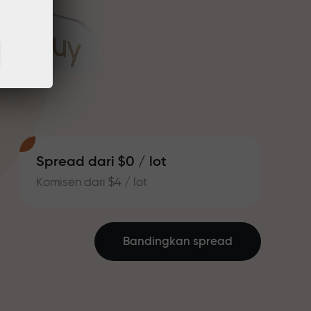
Spread dari $0 / lot
Komisen dari $4 / lot
Bandingkan spread