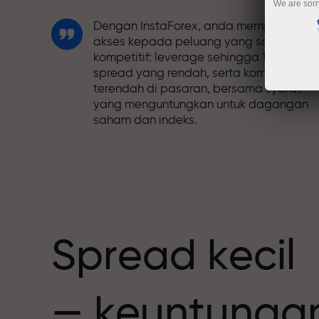
We are sorr
Dengan InstaForex, anda memperoleh
akses kepada peluang yang sangat
kompetitif: leverage sehingga 1:5000,
spread yang rendah, serta komisen
terendah di pasaran, bersama syarat
yang menguntungkan untuk dagangan
saham dan indeks.
Kami telah membangunkan sistem bonu
yang menjadikan dagangan lebih
langan
menarik. Setiap pelanggan InstaForex
boleh menerima bonus sehingga 30%
pada deposit mereka dan
memanfaatkan promosi dan tawaran
Spread kecil
istimewa yang lain.
Kelajuan trek laluan dan kelajuan
— keuntunga
dagangan mempunyai nilai yang sama.
Aleš Loprais membawa elemen