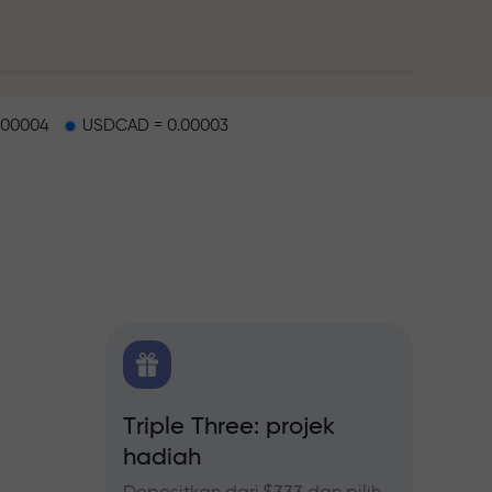
.00004
USDCAD = 0.00003
n di
da
 FX.CO
Triple Three: projek
Bonu
hadiah
 Forex,
Ambil 
dapan
progra