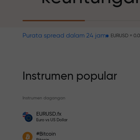
pemanduan dan disiplin ke dalam dunia
dagangan, bertindak sebagai rakan
Bonus 30%
niaga yang memberi inspirasi kepada
pelanggan untuk mencapai matlamat
yang bercita-cita tinggi.
Purata spread dalam 24 jam
EURUSD = 0.
Kami memberikan hadiah sebenar, buka
untuk setiap 
bonus atau kod promosi. Setiap
pelanggan InstaForex diberikan iPhone,
MacBook, atau percutian impian hanya
Kelajuan dal
dengan membuat deposit.
Instrumen popular
jalan raya
Program insurans risiko mengembalikan
Instrumen dagangan
kerugian anda dan menjamin
penggandaan keuntungan dalam
EURUSD.fx
Hadiah lumay
tempoh 6 bulan. Berdagang dengan
Bonus untuk pedagang
Euro vs US Dollar
penuh ketenangan — modal anda
dilindungi!
Ambil bahagian dalam
#Bitcoin
program InstaForex dan