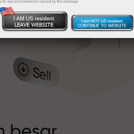
y for any inconvenience caused by this message.
s
n besar