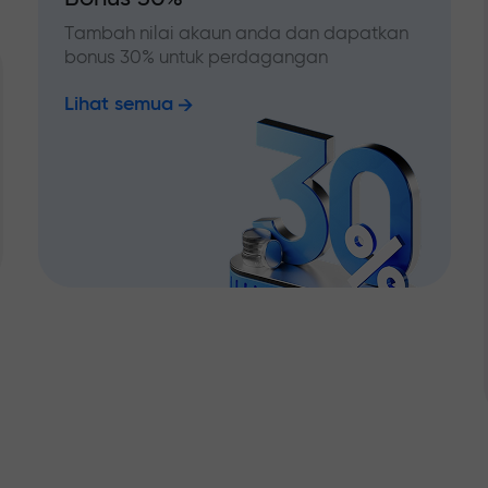
Tambah nilai akaun anda dan dapatkan
bonus 30% untuk perdagangan
Lihat semua