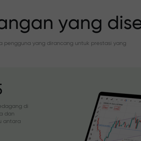
angan yang dis
sra pengguna yang dirancang untuk prestasi yang
5
pedagang di
sa dan
u antara