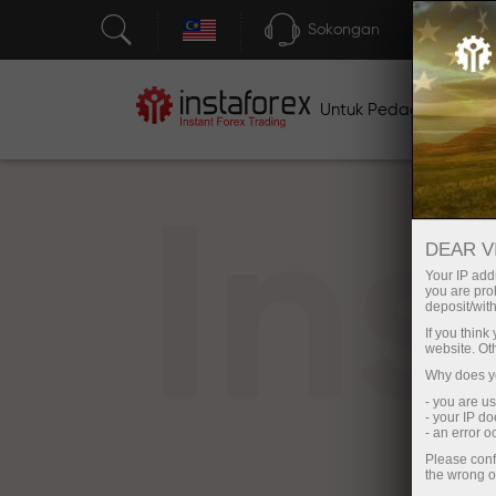
Sokongan
Pe
Un
Untuk Pedagang
In
DEAR V
Your IP addr
you are proh
deposit/with
If you thin
website. Ot
Why does yo
- you are u
- your IP d
- an error 
Please conf
the wrong o