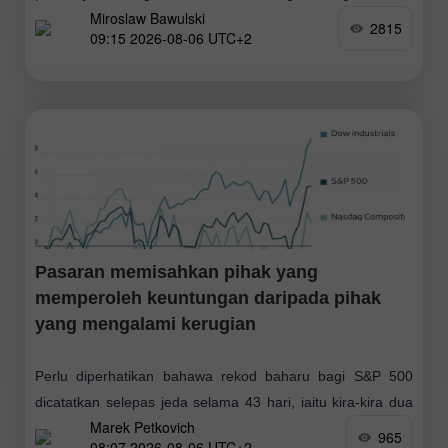
Miroslaw Bawulski
perkapalan melalui Selat Hormuz, yang berpotensi menjadi
2815
09:15 2026-08-06 UTC+2
langkah ke arah menyambung semula operasi di laluan
perairan penting
Pasaran memisahkan pihak yang
memperoleh keuntungan daripada pihak
yang mengalami kerugian
Perlu diperhatikan bahawa rekod baharu bagi S&P 500
dicatatkan selepas jeda selama 43 hari, iaitu kira-kira dua
Marek Petkovich
bulan. Kenaikan serupa selepas tempoh 'kering' ini telah
965
08:07 2026-08-06 UTC+2