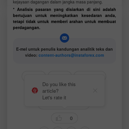
kejayaan dagangan dalam jangka masa panjang.
* Analisis pasaran yang disiarkan di sini adalah
bertujuan untuk meningkatkan kesedaran anda,
tetapi tidak untuk memberi arahan untuk membuat
perdagangan.
E-mel untuk penulis kandungan analitik teks dan
video:
content-authors@instaforex.com
# EUR
# USD
# EURUSD
Do you like this
article?
# Untuk pedagang baru
Let's rate it
Fundamental analysis
0