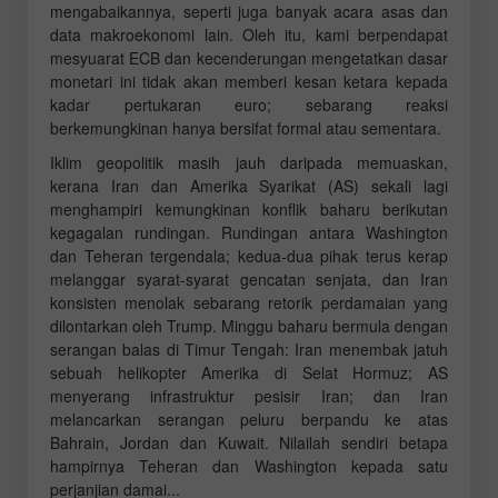
mengabaikannya, seperti juga banyak acara asas dan
data makroekonomi lain. Oleh itu, kami berpendapat
mesyuarat ECB dan kecenderungan mengetatkan dasar
monetari ini tidak akan memberi kesan ketara kepada
kadar pertukaran euro; sebarang reaksi
berkemungkinan hanya bersifat formal atau sementara.
Iklim geopolitik masih jauh daripada memuaskan,
kerana Iran dan Amerika Syarikat (AS) sekali lagi
menghampiri kemungkinan konflik baharu berikutan
kegagalan rundingan. Rundingan antara Washington
dan Teheran tergendala; kedua-dua pihak terus kerap
melanggar syarat-syarat gencatan senjata, dan Iran
konsisten menolak sebarang retorik perdamaian yang
dilontarkan oleh Trump. Minggu baharu bermula dengan
serangan balas di Timur Tengah: Iran menembak jatuh
sebuah helikopter Amerika di Selat Hormuz; AS
menyerang infrastruktur pesisir Iran; dan Iran
melancarkan serangan peluru berpandu ke atas
Bahrain, Jordan dan Kuwait. Nilailah sendiri betapa
hampirnya Teheran dan Washington kepada satu
perjanjian damai...