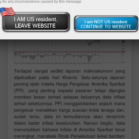
Makroekonomi:
y for any inconvenience caused by this message.
Terdapat sangat sedikit laporan makroekonomi yang
dijadualkan pada hari Khamis. Satu-satunya laporan
penting ialah Indeks Harga Pengeluar Amerika Syarikat
(PPI), yang penting kepada pasaran tetapi dijangka
memberi kesan terhad selepas keluarnya data inflasi
sehari sebelumnya. PPI menggambarkan sejauh mana
pengeluar menaikkan harga susulan krisis tenaga dan,
sudah tentu, data ini kemudiannya akan tercermin
dalam kadar inflasi keseluruhan. Namun begitu, data
menunjukkan bahawa inflasi di Amerika Syarikat terus
meningkat, manakala Rizab Persekutuan kekal berdiam