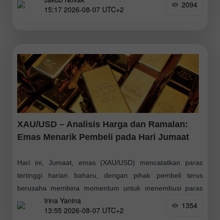
2094
15:17 2026-08-07 UTC+2
sedangkan ahli ekonomi menjangka pertambahan antara
83,000 dan 97,500, menurut data daripada Biro Statistik
Buruh
XAU/USD – Analisis Harga dan Ramalan:
Emas Menarik Pembeli pada Hari Jumaat
Hari ini, Jumaat, emas (XAU/USD) mencatatkan paras
tertinggi harian baharu, dengan pihak pembeli terus
berusaha membina momentum untuk menembusi paras
Irina Yanina
AS$4,300. Emas mencatat prestasi mingguan terbaik sejak
1354
13:55 2026-08-07 UTC+2
Januari. Presiden