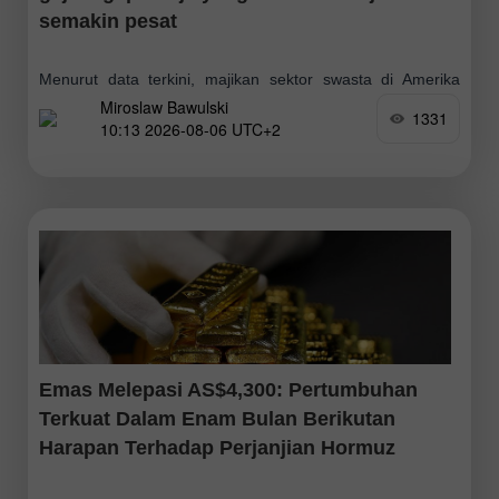
semakin pesat
Menurut data terkini, majikan sektor swasta di Amerika
Miroslaw Bawulski
Syarikat menambah 44,000 pekerjaan baharu pada bulan
1331
10:13 2026-08-06 UTC+2
Julai, menurut laporan ADP Research. Angka sederhana itu
tidak mencerminkan gambaran keseluruhan. ADP kurang
memberi
Emas Melepasi AS$4,300: Pertumbuhan
Terkuat Dalam Enam Bulan Berikutan
Harapan Terhadap Perjanjian Hormuz