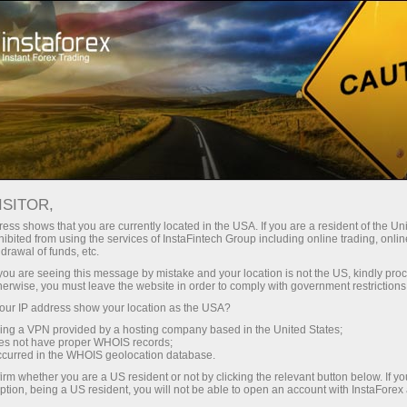
Untuk Pedagang
Analisis Forex
Ulasan Analisis
Fundamental analysis
ISITOR,
ess shows that you are currently located in the USA. If you are a resident of the Uni
11.06.2026 06:35 AM
ibited from using the services of InstaFintech Group including online trading, online
drawal of funds, etc.
Apakah yang Perlu Diperhatikan pada
k you are seeing this message by mistake and your location is not the US, kindly pro
herwise, you must leave the website in order to comply with government restrictions
11 Jun? Analisis Acara Asas untuk
ur IP address show your location as the USA?
Pedagang Baharu
sing a VPN provided by a hosting company based in the United States;
oes not have proper WHOIS records;
occurred in the WHOIS geolocation database.
irm whether you are a US resident or not by clicking the relevant button below. If y
Analisis Laporan
ption, being a US resident, you will not be able to open an account with InstaForex