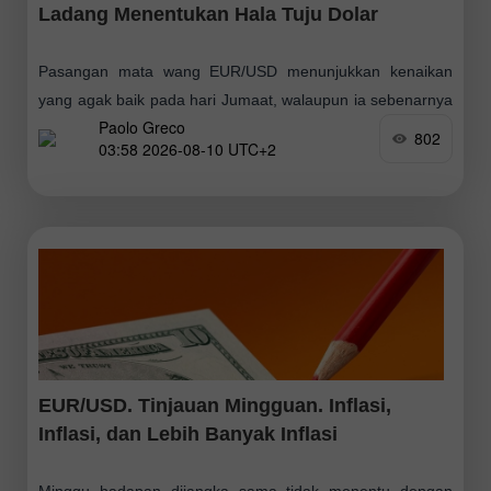
Ladang Menentukan Hala Tuju Dolar
Pasangan mata wang EUR/USD menunjukkan kenaikan
yang agak baik pada hari Jumaat, walaupun ia sebenarnya
Paolo Greco
boleh menjadi jauh lebih kukuh. Bukan sekadar "boleh",
802
03:58 2026-08-10 UTC+2
tetapi "sepatutnya". Sebabnya ialah laporan Senarai Gaji
EUR/USD. Tinjauan Mingguan. Inflasi,
Inflasi, dan Lebih Banyak Inflasi
Minggu hadapan dijangka sama tidak menentu dengan