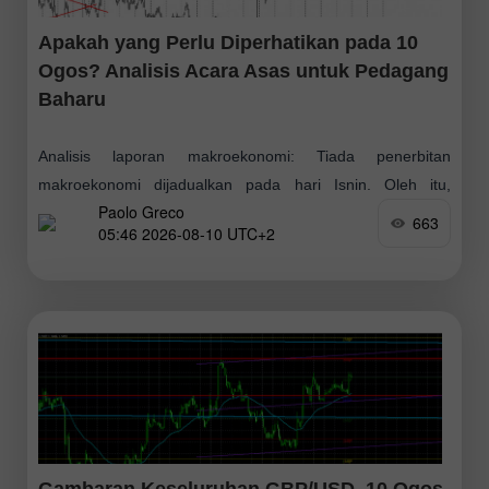
Apakah yang Perlu Diperhatikan pada 10
Ogos? Analisis Acara Asas untuk Pedagang
Baharu
Analisis laporan makroekonomi: Tiada penerbitan
makroekonomi dijadualkan pada hari Isnin. Oleh itu,
Paolo Greco
sepanjang hari tiada maklumat ekonomi baharu akan
663
05:46 2026-08-10 UTC+2
tersedia untuk para pedagang. Mereka tidak mempunyai
sebarang bentuk senario untuk
Gambaran Keseluruhan GBP/USD. 10 Ogos.