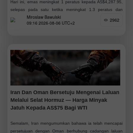
Hari ini, emas meningkat 1 peratus kepada AS$4,287.95,
selepas pada satu ketika meningkat 1.3 peratus dan
Miroslaw Bawulski
menguji paras AS$4,300. Ini menyusuli lonjakan terbesar
2962
09:16 2026-08-06 UTC+2
dalam tempoh enam bulan selepas kenaikan 4.1
Iran Dan Oman Bersetuju Mengenai Laluan
Melalui Selat Hormuz — Harga Minyak
Jatuh Kepada AS$75 Bagi WTI
Semalam, Iran mengumumkan bahawa ia telah mencapai
persetujuan dengan Oman berhubung cadangan laluan