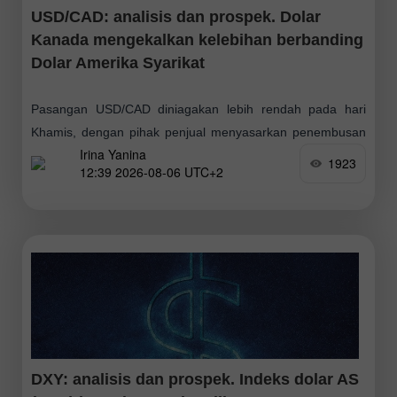
USD/CAD: analisis dan prospek. Dolar
Kanada mengekalkan kelebihan berbanding
Dolar Amerika Syarikat
Pasangan USD/CAD diniagakan lebih rendah pada hari
Khamis, dengan pihak penjual menyasarkan penembusan
Irina Yanina
paras psikologi 1.4000. Harga minyak pulih sedikit
1923
12:39 2026-08-06 UTC+2
semalam selepas mencecah paras terendah lebih tiga
minggu, susulan serangan
DXY: analisis dan prospek. Indeks dolar AS