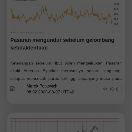
Pasaran mengundur sebelum gelombang
ketidaktentuan
Ketenangan sebelum ribut boleh mengelirukan. Pasaran
ekuiti Amerika Syarikat merasainya secara langsung:
selepas mencecah paras tertinggi sepanjang masa pada
Marek Petkovich
hari Selasa, Indeks S&P 500 susut untuk hari kedua
1612
08:02 2026-08-07 UTC+2
berturut‑turut, turun