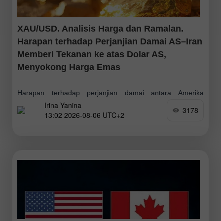
XAU/USD. Analisis Harga dan Ramalan.
Harapan terhadap Perjanjian Damai AS–Iran
Memberi Tekanan ke atas Dolar AS,
Menyokong Harga Emas
Harapan terhadap perjanjian damai antara Amerika
Irina Yanina
Syarikat dan Iran, meredanya kebimbangan terhadap
3178
13:02 2026-08-06 UTC+2
inflasi, serta pengurangan jangkaan terhadap kenaikan
kadar faedah lanjut oleh Rizab Persekutuan Amerika
Syarikat mungkin mengehadkan potensi peningkatan