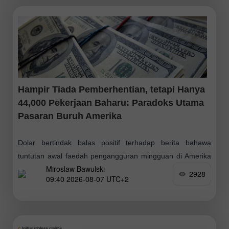
Hampir Tiada Pemberhentian, tetapi Hanya
44,000 Pekerjaan Baharu: Paradoks Utama
Pasaran Buruh Amerika
Dolar bertindak balas positif terhadap berita bahawa
tuntutan awal faedah pengangguran mingguan di Amerika
Miroslaw Bawulski
Syarikat berjumlah 199,000. Angka minggu sebelumnya
2928
09:40 2026-08-07 UTC+2
disemak naik sebanyak 1,000, daripada 197,000 kepada
198,000. Purata pergerakan