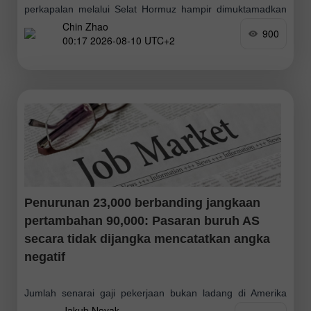
perkapalan melalui Selat Hormuz hampir dimuktamadkan
Chin Zhao
dan bahawa Teheran bersedia membuka semula selat
900
00:17 2026-08-10 UTC+2
tersebut. Namun
Penurunan 23,000 berbanding jangkaan
pertambahan 90,000: Pasaran buruh AS
secara tidak dijangka mencatatkan angka
negatif
Jumlah senarai gaji pekerjaan bukan ladang di Amerika
Jakub Novak
Syarikat merosot sebanyak 23,000 pada bulan Julai,