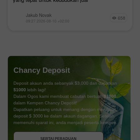
Jakub Novak
658
09:27 2026-08-10 +02:00
Chancy Deposit
Deposit akaun anda sebanyak $3,000 dan dapatkan
$1000
lebih lagi!
Dalam Ogos kami membuat cabutan bertuah
$1000
dalam Kempen Chancy Deposit!
Dapatkan peluang untuk menang dengan membuat
deposit $ 3000 ke dalam akaun dagangan. Setelah
memenuhi syarat ini, anda menjadi peserta kempen.
DAPATKAN BONUS
SERTAI PERADUAN
SERTAI PERADUAN
SERTAI PERADUAN