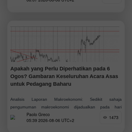
berlaku sebanyak 22 kali dalam
Apakah yang Perlu Diperhatikan pada 6
Ogos? Gambaran Keseluruhan Acara Asas
untuk Pedagang Baharu
Analisis Laporan Makroekonomi: Sedikit sahaja
pengumuman makroekonomi dijadualkan pada hari
Paolo Greco
Khamis, dan tiada satupun yang dianggap penting. Di
1473
05:39 2026-08-06 UTC+2
Kesatuan Eropah, data jualan runcit akan diterbitkan hari
ini, manakala di Amerika