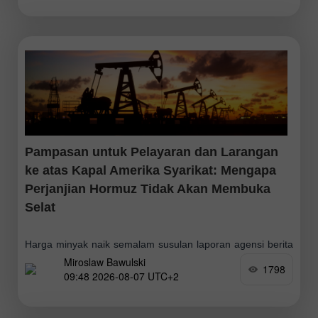
Pampasan untuk Pelayaran dan Larangan
ke atas Kapal Amerika Syarikat: Mengapa
Perjanjian Hormuz Tidak Akan Membuka
Selat
Harga minyak naik semalam susulan laporan agensi berita
Miroslaw Bawulski
Iran bahawa Republik Islam Iran melancarkan serangan
1798
09:48 2026-08-07 UTC+2
terhadap sasaran bermusuhan di Selat Hormuz.
Pergerakan itu berlaku selepas WTI (penanda aras minyak
mentah)