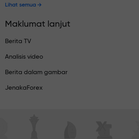
Lihat semua
Maklumat lanjut
Berita TV
Analisis video
Berita dalam gambar
JenakaForex