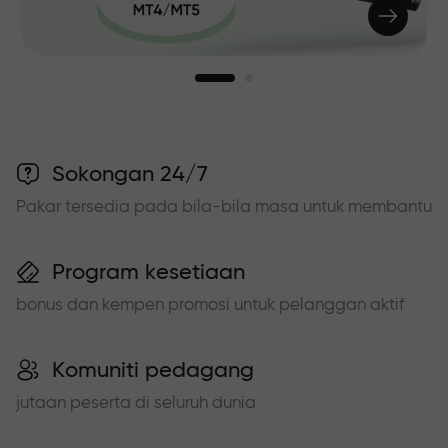
Sokongan 24/7
Pakar tersedia pada bila-bila masa untuk membantu
Program kesetiaan
bonus dan kempen promosi untuk pelanggan aktif
Komuniti pedagang
jutaan peserta di seluruh dunia