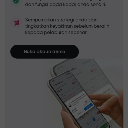
dan fungsi pada kadar anda sendiri.
Sempurnakan strategi anda dan
tingkatkan keyakinan sebelum beralih
kepada pelaburan sebenar.
Buka akaun demo