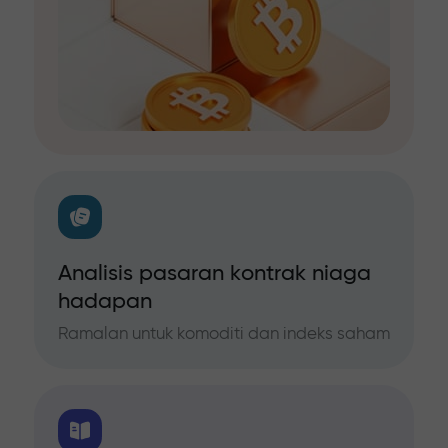
Analisis pasaran kontrak niaga
hadapan
Ramalan untuk komoditi dan indeks saham