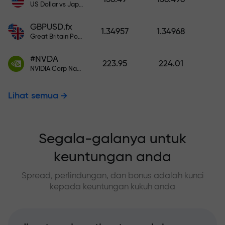
US Dollar vs Japanese Yen
GBPUSD.fx
1.34957
1.34968
Great Britain Pound vs US Dollar
#NVDA
223.95
224.01
NVIDIA Corp Nasdaq Stock Exchange (Nasdaq) USD
Lihat semua
Segala-galanya untuk
keuntungan anda
Spread, perlindungan, dan bonus adalah kunci
kepada keuntungan kukuh anda