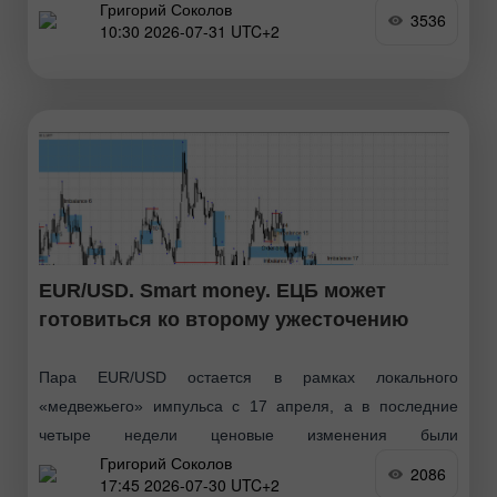
Григорий Соколов
котировок от этой зоны сработает в пользу
3536
10:30 2026-07-31 UTC+2
американского
EUR/USD. Smart money. ЕЦБ может
готовиться ко второму ужесточению
Пара EUR/USD остается в рамках локального
«медвежьего» импульса с 17 апреля, а в последние
четыре недели ценовые изменения были
Григорий Соколов
минимальными. Лишь в последние пару дней мы видим
2086
17:45 2026-07-30 UTC+2
движения на рынке