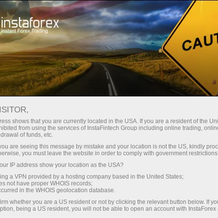
Трейдерам
Форекс аналитика
Форекс-oбзоры
Технический анализ
ISITOR,
ess shows that you are currently located in the USA. If you are a resident of the Uni
17.04.2017 08:54
ibited from using the services of InstaFintech Group including online trading, online
drawal of funds, etc.
Анализ Дивергенций GBP/USD на 17
k you are seeing this message by mistake and your location is not the US, kindly pro
herwise, you must leave the website in order to comply with government restrictions
апреля
ur IP address show your location as the USA?
sing a VPN provided by a hosting company based in the United States;
oes not have proper WHOIS records;
occurred in the WHOIS geolocation database.
Daily
irm whether you are a US resident or not by clicking the relevant button below. If y
ption, being a US resident, you will not be able to open an account with InstaForex