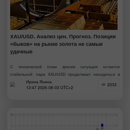
XAU/USD. Анализ цен. Прогноз. Позиции
«быков» на рынке золота не самые
удачные
С технической точки зрения ситуация остается
стабильной: пара XAU/USD продолжает находиться в
Ирина Янина
привычном диапазоне ниже 200-дневной простой
2233
12:47 2026-08-03 UTC+2
скользящей средней (SMA). Недавнее падение все еще
можно охарактеризовать как медвежью консолидацию,
указывая