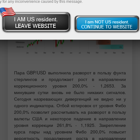
y for any inconvenience caused by this message.
Пара GBP/USD выполнила разворот в пользу фунта
стерлингов и продолжает рост в направлении
коррекционного уровня 200,0% - 1,2653. За
минувшие сутки вновь не было никаких сигналов.
Сегодня назревающих дивергенций не видно ни у
одного индикатора. Отбой котировок от уровня Фибо
200,0% позволит рассчитывать на разворот в пользу
валюты США и некоторое падение в направлении
уровня коррекции 261,8% - 1,1925. Закрепление
курса пары над уровнем Фибо 200,0% повысит
вероятность продолжения роста в направлении