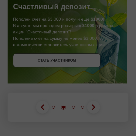
Счастливый депозит
Пополни счет на $3 000 и получи еще
$1000
!
В августе мы проводим розыгрыш
$1000
в рамках
акции "Счастливый депозит"!
Пополнив счет на сумму не менее $3 000, вы
автоматически становитесь участником акции.
СТАТЬ УЧАСТНИКОМ
СТАТЬ УЧАСТНИКОМ
ПОЛУЧИТЬ БОНУС
СТАТЬ УЧАСТНИКОМ