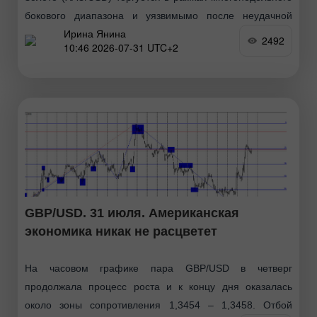
бокового диапазона и уязвимымо после неудачной
Ирина Янина
попытки закрепиться выше психологически важной
2492
10:46 2026-07-31 UTC+2
отметки $4100 долларов. С технической точки зрения
наблюдаемое в течение последнего месяца движение
GBP/USD. 31 июля. Американская
экономика никак не расцветет
На часовом графике пара GBP/USD в четверг
продолжала процесс роста и к концу дня оказалась
около зоны сопротивления 1,3454 – 1,3458. Отбой