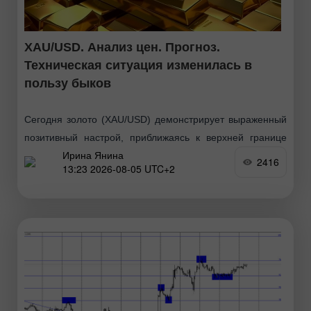
XAU/USD. Анализ цен. Прогноз.
Техническая ситуация изменилась в
пользу быков
Сегодня золото (XAU/USD) демонстрирует выраженный
позитивный настрой, приближаясь к верхней границе
Ирина Янина
месячного диапазона. С технической точки зрения
2416
13:23 2026-08-05 UTC+2
внутридневной пробой 200-периодной
экспоненциальной скользящей средней (EMA) на 4-
часовом графике подтверждает позитивный прогноз