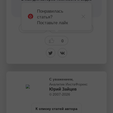
аналитического контента -
content-authors@instaforex.com
Понравилась
статья?
Поставьте лайк
# GBPUSD
Технический анализ
0
С уважением,
Аналитик ИнстаФорекс
Юрий Зайцев
© 2007-2026
К списку статей автора