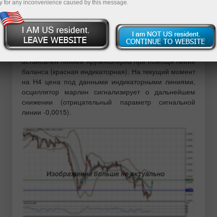
y for any inconvenience caused by this message.
Англия из ЕС вовсе не выйдет. Формально это был
спекулятивный рост, но, тем не менее, цена
продолжает удерживаться над линией Крузенштерна
дневного масштаба.
На четырёхчасовом графике рост цены был
остановлен линией Крузенштерна при помощи линии
баланса (красная индикаторная). На текущий момент
на Н4 цена под данными индикаторными линиями,
осциллятор марлин сигнализирует о дальнейшем
снижении (отрицательный параметр сигнальной
линии -0,0015).