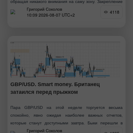
обращая никакого внимания на саму зону. Закрепление
Григорий Соколов
котировок под ней позволяет рассчитывать на
4118
10:09 2026-08-07 UTC+2
продолжение падения британца
GBP/USD. Smart money. Британец
затаился перед прыжком
Пара GBP/USD на этой неделе торгуется весьма
спокойно, явно ожидая наиболее важных отчетов,
которые станут доступными завтра. Быки перешли в
Григорий Соколов
новое наступление в конце июня, затем последовал