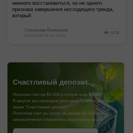
немного восстановиться, но ни одного
признака завершения нисходящего тренда,
который
Станислав Полянский
1078
08:22 2026-08-09 +02:00
Счастливый депозит
Пополни счет на $3 000 и получи еще
$1000
!
В августе мы проводим розыгрыш
$1000
в рамках
акции "Счастливый депозит"!
Пополнив счет на сумму не менее $3 000, вы
автоматически становитесь участником акции.
СТАТЬ УЧАСТНИКОМ
СТАТЬ УЧАСТНИКОМ
ПОЛУЧИТЬ БОНУС