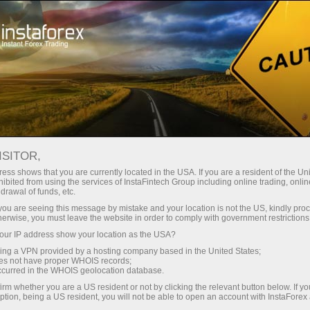
Трейдерам
Форекс аналитика
Форекс-oбзоры
Технический анализ
ISITOR,
ess shows that you are currently located in the USA. If you are a resident of the Uni
02.04.2019 06:39
ibited from using the services of InstaFintech Group including online trading, online
drawal of funds, etc.
Прогноз по GBP/USD на 2 апреля
k you are seeing this message by mistake and your location is not the US, kindly pro
herwise, you must leave the website in order to comply with government restrictions
2019 года
ur IP address show your location as the USA?
sing a VPN provided by a hosting company based in the United States;
oes not have proper WHOIS records;
occurred in the WHOIS geolocation database.
GBP/USD
irm whether you are a US resident or not by clicking the relevant button below. If y
Британский фунт вчера подрастал в моменте на 119
ption, being a US resident, you will not be able to open an account with InstaForex
пунктов в качестве отработки слухов о том, что