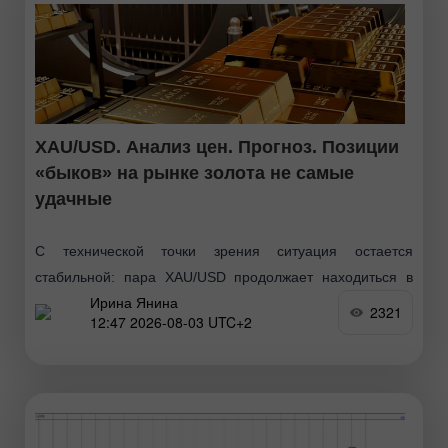
XAU/USD. Анализ цен. Прогноз. Позиции
«быков» на рынке золота не самые
удачные
С технической точки зрения ситуация остается
стабильной: пара XAU/USD продолжает находиться в
Ирина Янина
привычном диапазоне ниже 200-дневной простой
2321
12:47 2026-08-03 UTC+2
скользящей средней (SMA). Недавнее падение все еще
можно охарактеризовать как медвежью консолидацию,
указывая