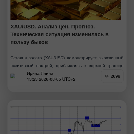
XAU/USD. Анализ цен. Прогноз.
Техническая ситуация изменилась в
пользу быков
Сегодня золото (XAU/USD) демонстрирует выраженный
позитивный настрой, приближаясь к верхней границе
Ирина Янина
месячного диапазона. С технической точки зрения
2696
13:23 2026-08-05 UTC+2
внутридневной пробой 200-периодной
экспоненциальной скользящей средней (EMA) на 4-
часовом графике подтверждает позитивный прогноз