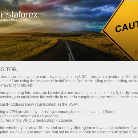
Минимальные
спреды — максимум выгоды
ISITOR,
ess shows that you are currently located in the USA. If you are a resident of the Uni
Бонус 30%
ibited from using the services of InstaFintech Group including online trading, online
С InstaForex вы получаете
drawal of funds, etc.
доступ к действительно
на каждый депозит
k you are seeing this message by mistake and your location is not the US, kindly pro
конкурентным возможностям:
herwise, you must leave the website in order to comply with government restrictions
кредитное плечо до 1:5000, одни
ur IP address show your location as the USA?
Скорость
из лучших спредов и комиссий
sing a VPN provided by a hosting company based in the United States;
на рынке, а также
oes not have proper WHOIS records;
в трейдинге и на трассе
occurred in the WHOIS geolocation database.
привлекательные условия для
irm whether you are a US resident or not by clicking the relevant button below. If y
торговли акциями и индексами
ption, being a US resident, you will not be able to open an account with InstaForex
Ваш личный джекпот подарков
Мы разработали бонусную