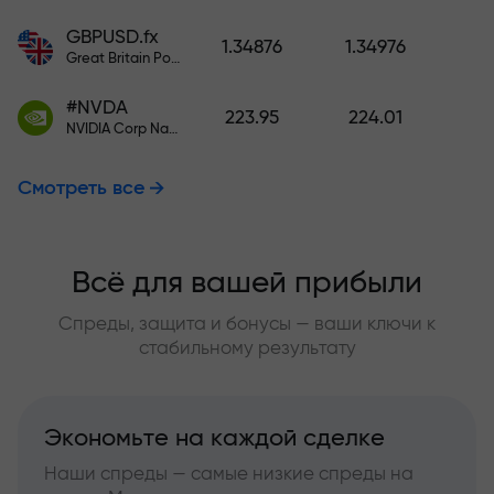
GBPUSD.fx
1.34876
1.34976
Great Britain Pound vs US Dollar
#NVDA
223.95
224.01
NVIDIA Corp Nasdaq Stock Exchange (Nasdaq) USD
Смотреть все
Всё для вашей прибыли
Спреды, защита и бонусы — ваши ключи к
стабильному результату
Экономьте на каждой сделке
Наши спреды — самые низкие спреды на