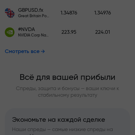
GBPUSD.fx
1.34876
1.34976
Great Britain Pound vs US Dollar
#NVDA
223.95
224.01
NVIDIA Corp Nasdaq Stock Exchange (Nasdaq) USD
Смотреть все
Всё для вашей прибыли
Спреды, защита и бонусы — ваши ключи к
стабильному результату
Экономьте на каждой сделке
Наши спреды — самые низкие спреды на