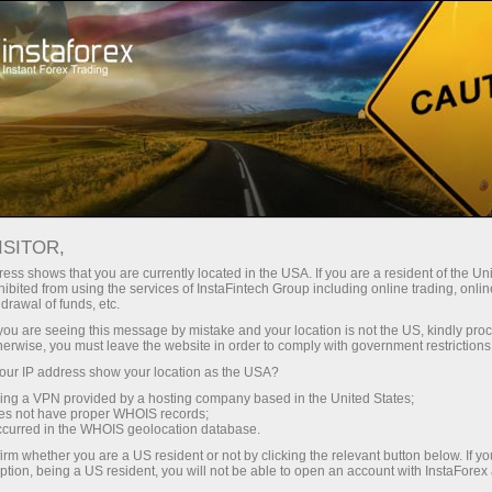
Минимальные
спреды — максимум выгоды
ISITOR,
ess shows that you are currently located in the USA. If you are a resident of the Uni
Бонус 30%
ibited from using the services of InstaFintech Group including online trading, online
С InstaForex вы получаете
drawal of funds, etc.
доступ к действительно
на каждый депозит
k you are seeing this message by mistake and your location is not the US, kindly pro
конкурентным возможностям:
herwise, you must leave the website in order to comply with government restrictions
кредитное плечо до 1:5000, одни
ur IP address show your location as the USA?
Скорость
из лучших спредов и комиссий
sing a VPN provided by a hosting company based in the United States;
на рынке, а также
oes not have proper WHOIS records;
в трейдинге и на трассе
occurred in the WHOIS geolocation database.
привлекательные условия для
irm whether you are a US resident or not by clicking the relevant button below. If y
торговли акциями и индексами
ption, being a US resident, you will not be able to open an account with InstaForex
Ваш личный джекпот подарков
Мы разработали бонусную