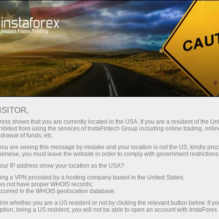
Минимальные
спреды — максимум выгоды
ISITOR,
ess shows that you are currently located in the USA. If you are a resident of the Uni
Бонус 30%
ibited from using the services of InstaFintech Group including online trading, online
С InstaForex вы получаете
drawal of funds, etc.
доступ к действительно
на каждый депозит
k you are seeing this message by mistake and your location is not the US, kindly pro
конкурентным возможностям:
herwise, you must leave the website in order to comply with government restrictions
кредитное плечо до 1:5000, одни
ur IP address show your location as the USA?
Скорость
из лучших спредов и комиссий
sing a VPN provided by a hosting company based in the United States;
на рынке, а также
oes not have proper WHOIS records;
в трейдинге и на трассе
occurred in the WHOIS geolocation database.
привлекательные условия для
irm whether you are a US resident or not by clicking the relevant button below. If y
торговли акциями и индексами
ption, being a US resident, you will not be able to open an account with InstaForex
Ваш личный джекпот подарков
Мы разработали бонусную