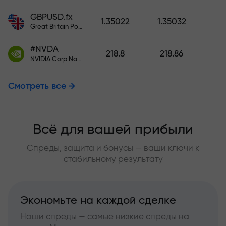
GBPUSD.fx
1.35022
1.35032
Great Britain Pound vs US Dollar
#NVDA
218.8
218.86
NVIDIA Corp Nasdaq Stock Exchange (Nasdaq) USD
Смотреть все
Всё для вашей прибыли
Спреды, защита и бонусы — ваши ключи к
стабильному результату
Экономьте на каждой сделке
Наши спреды — самые низкие спреды на