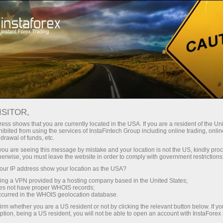
Минимальные
спреды — максимум выгоды
ISITOR,
ess shows that you are currently located in the USA. If you are a resident of the Uni
Бонус 30%
ibited from using the services of InstaFintech Group including online trading, online
С InstaForex вы получаете
drawal of funds, etc.
доступ к действительно
на каждый депозит
k you are seeing this message by mistake and your location is not the US, kindly pro
конкурентным возможностям:
herwise, you must leave the website in order to comply with government restrictions
кредитное плечо до 1:5000, одни
ur IP address show your location as the USA?
Скорость
из лучших спредов и комиссий
sing a VPN provided by a hosting company based in the United States;
на рынке, а также
oes not have proper WHOIS records;
в трейдинге и на трассе
occurred in the WHOIS geolocation database.
привлекательные условия для
irm whether you are a US resident or not by clicking the relevant button below. If y
торговли акциями и индексами
ption, being a US resident, you will not be able to open an account with InstaForex
Ваш личный джекпот подарков
Мы разработали бонусную