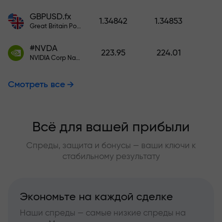
GBPUSD.fx
1.34842
1.34853
Great Britain Pound vs US Dollar
#NVDA
223.95
224.01
NVIDIA Corp Nasdaq Stock Exchange (Nasdaq) USD
Смотреть все
Всё для вашей прибыли
Спреды, защита и бонусы — ваши ключи к
стабильному результату
Экономьте на каждой сделке
Наши спреды — самые низкие спреды на