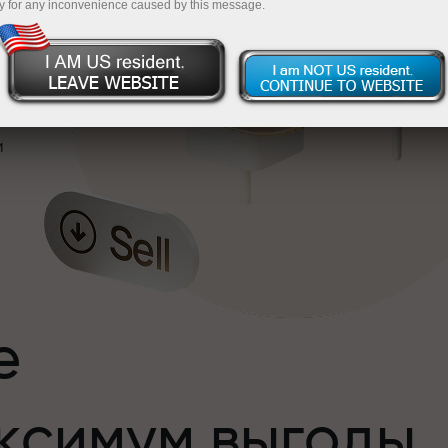
y for any inconvenience caused by this message.
и
е
ксимум выгоды
и