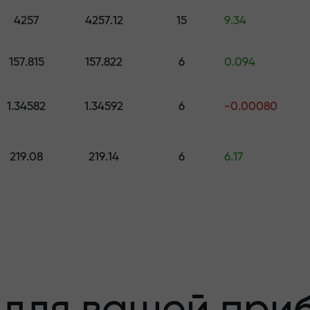
е подарок стоимостью до $1,500
4257
4257.12
15
9.34
з риска —мы
157.815
157.822
6
0.094
1.34582
1.34592
6
-0.00080
 вашу прибыль
219.08
219.14
6
6.17
000 —самый кру
а рынке