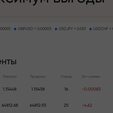
.00001
GBPUSD = 0.00003
USDJPY = 0.001
USDCHF = 
епозит
енты
и на трассе
Покупка
Продажа
Спред
24-ч измен.
т
.
1.15448
1.15458
16
-0.00083
Онлайн-обучение
Аналитика FX.C
джекпот подар
Учитесь торговать с нуля —
Ежедневные прогноз
64812.68
64812.93
25
-4.62
курсы и вебинары для всех
Форекс, крипто и ф
уровней