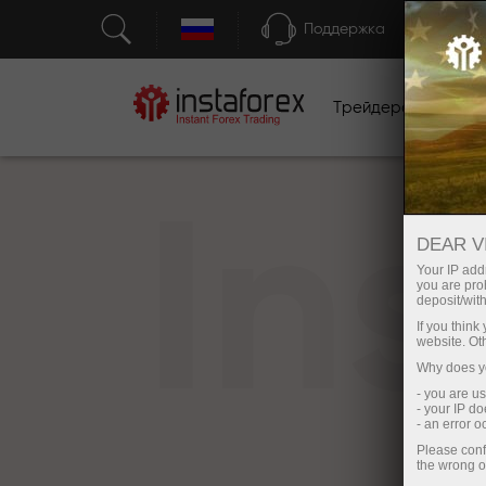
Поддержка
Трейдерам
Н
In
DEAR V
Your IP addr
you are proh
deposit/with
If you thin
website. Ot
Why does yo
- you are u
- your IP d
- an error 
Please conf
the wrong o