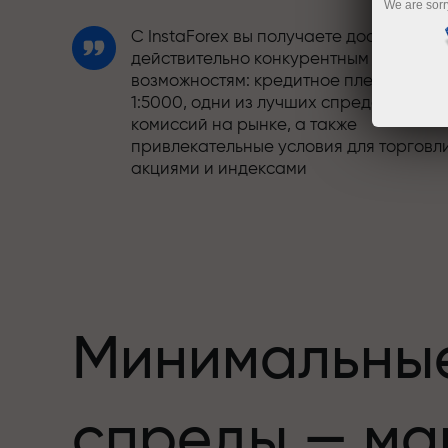
We are sorr
С InstaForex вы получаете доступ к
действительно конкурентным
возможностям: кредитное плечо до
1:5000, одни из лучших спредов и
комиссий на рынке, а также
привлекательные условия для торговл
акциями и индексами
Мы разработали бонусную систему,
етов,
которая делает торговлю ещё
привлекательнее. Каждый клиент
InstaForex может получить до 30% при
пополнении счёта, а также
воспользоваться другими акциями и
Минимальны
предложениями
Скорость трассы и скорость сделок —
спреды — ма
схожи в своих ценностях. Алеш
Лопрайс привносит элементы драйва 