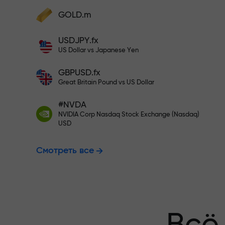
Пополните на $333 — выбирайт
GOLD.m
Пополните счёт — и получите бонус в
1000 раз больше вашего депозита.
USDJPY.fx
Торгуйте бе
X1000 — это не опечатка. Чем больше
US Dollar vs Japanese Yen
депозит, тем выше множитель.
GBPUSD.fx
гарантируем
Great Britain Pound vs US Dollar
#NVDA
NVIDIA Corp Nasdaq Stock Exchange (Nasdaq)
Бонус до X1
USD
Смотреть все
множитель н