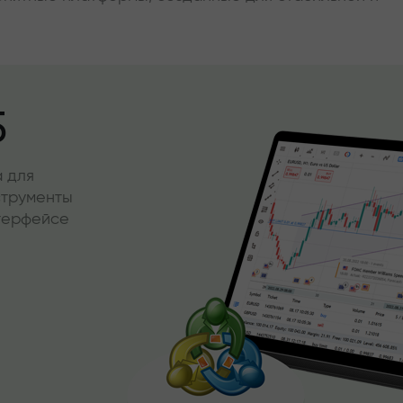
5
 для
струменты
нтерфейсе