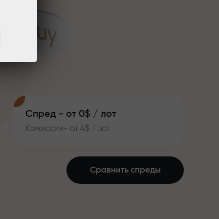
Спред - от 0$ / лот
Комиссия- от 4$ / лот
Сравнить спреды