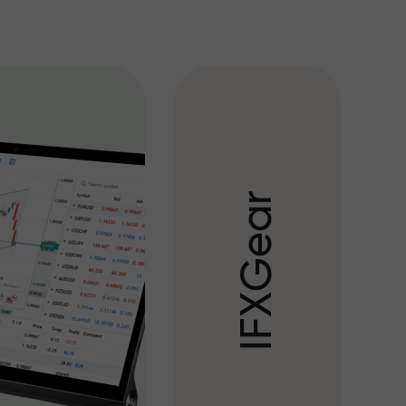
r
a
e
G
X
F
I