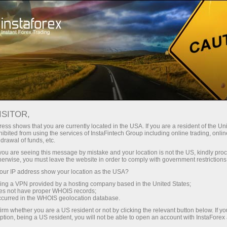
Открыть торговый счёт
Торговые платформы
ачинающим
Инвесторам
Партнерам
Промоа
staFo
ISITOR,
ess shows that you are currently located in the USA. If you are a resident of the Uni
ibited from using the services of InstaFintech Group including online trading, online
drawal of funds, etc.
k you are seeing this message by mistake and your location is not the US, kindly pro
herwise, you must leave the website in order to comply with government restrictions
ur IP address show your location as the USA?
sing a VPN provided by a hosting company based in the United States;
oes not have proper WHOIS records;
occurred in the WHOIS geolocation database.
irm whether you are a US resident or not by clicking the relevant button below. If y
ption, being a US resident, you will not be able to open an account with InstaForex