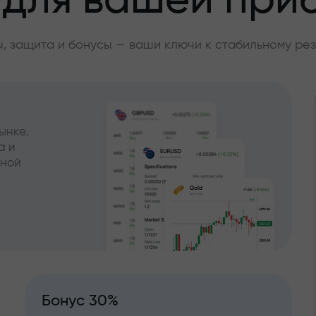
 для вашей при
, защита и бонусы — ваши ключи к стабильному рез
ынке.
а и
чной
Бонус 30%