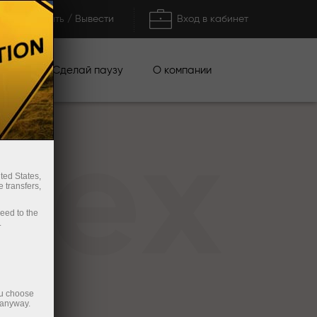
Пополнить / Вывести
Вход в кабинет
кции
Сделай паузу
О компании
rex
ted States,
 transfers,
ceed to the
.
ou choose
 anyway.