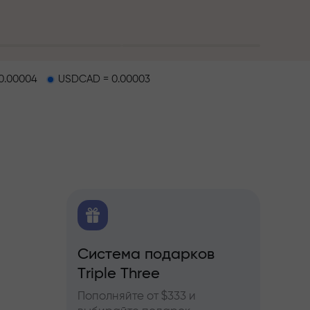
0.00004
USDCAD = 0.00003
O
Система подарков
Бону
ков
Triple Three
ы по
Участв
ьючерсам
InstaF
Пополняйте от $333 и
прибы