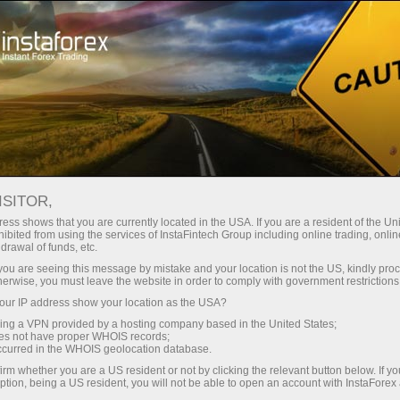
Минимальные
спреды — максимум выгоды
ISITOR,
ess shows that you are currently located in the USA. If you are a resident of the Uni
Бонус 30%
ibited from using the services of InstaFintech Group including online trading, online
С InstaForex вы получаете
drawal of funds, etc.
доступ к действительно
на каждый депозит
k you are seeing this message by mistake and your location is not the US, kindly pro
конкурентным возможностям:
herwise, you must leave the website in order to comply with government restrictions
кредитное плечо до 1:5000, одни
ur IP address show your location as the USA?
Скорость
из лучших спредов и комиссий
sing a VPN provided by a hosting company based in the United States;
на рынке, а также
oes not have proper WHOIS records;
в трейдинге и на трассе
occurred in the WHOIS geolocation database.
привлекательные условия для
irm whether you are a US resident or not by clicking the relevant button below. If y
торговли акциями и индексами
ption, being a US resident, you will not be able to open an account with InstaForex
Ваш личный джекпот подарков
Мы разработали бонусную