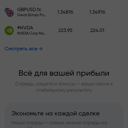
GBPUSD.fx
1.34876
1.34976
Great Britain Pound vs US Dollar
#NVDA
223.95
224.01
NVIDIA Corp Nasdaq Stock Exchange (Nasdaq) USD
Смотреть все
Всё для вашей прибыли
Спреды, защита и бонусы — ваши ключи к
стабильному результату
Экономьте на каждой сделке
Наши спреды — самые низкие спреды на