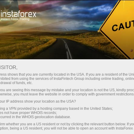
Минимальные
спреды — максимум выгоды
ISITOR,
ess shows that you are currently located in the USA. If you are a resident of the Uni
Бонус 30%
ibited from using the services of InstaFintech Group including online trading, online
С InstaForex вы получаете
drawal of funds, etc.
доступ к действительно
на каждый депозит
k you are seeing this message by mistake and your location is not the US, kindly pro
конкурентным возможностям:
herwise, you must leave the website in order to comply with government restrictions
кредитное плечо до 1:5000, одни
ur IP address show your location as the USA?
Скорость
из лучших спредов и комиссий
sing a VPN provided by a hosting company based in the United States;
на рынке, а также
oes not have proper WHOIS records;
в трейдинге и на трассе
occurred in the WHOIS geolocation database.
привлекательные условия для
irm whether you are a US resident or not by clicking the relevant button below. If y
торговли акциями и индексами
ption, being a US resident, you will not be able to open an account with InstaForex
Ваш личный джекпот подарков
Мы разработали бонусную