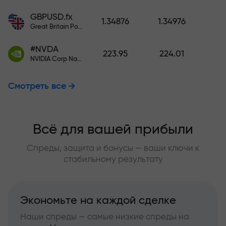
GBPUSD.fx
1.34876
1.34976
Great Britain Pound vs US Dollar
#NVDA
223.95
224.01
NVIDIA Corp Nasdaq Stock Exchange (Nasdaq) USD
Смотреть все
Всё для вашей прибыли
Спреды, защита и бонусы — ваши ключи к
стабильному результату
Экономьте на каждой сделке
Наши спреды — самые низкие спреды на