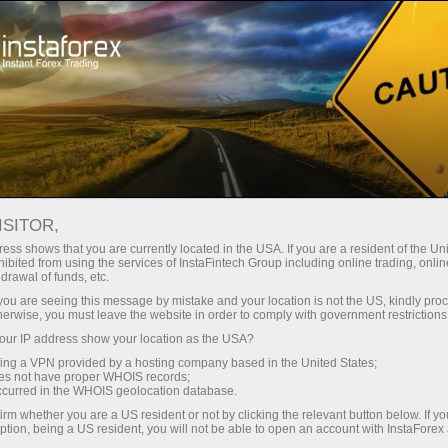
Минимальные
спреды — максимум выгоды
ISITOR,
ess shows that you are currently located in the USA. If you are a resident of the Uni
Бонус 30%
ibited from using the services of InstaFintech Group including online trading, online
С InstaForex вы получаете
drawal of funds, etc.
доступ к действительно
на каждый депозит
k you are seeing this message by mistake and your location is not the US, kindly pro
конкурентным возможностям:
herwise, you must leave the website in order to comply with government restrictions
кредитное плечо до 1:5000, одни
ur IP address show your location as the USA?
Скорость
из лучших спредов и комиссий
sing a VPN provided by a hosting company based in the United States;
на рынке, а также
oes not have proper WHOIS records;
в трейдинге и на трассе
occurred in the WHOIS geolocation database.
привлекательные условия для
irm whether you are a US resident or not by clicking the relevant button below. If y
торговли акциями и индексами
ption, being a US resident, you will not be able to open an account with InstaForex
Ваш личный джекпот подарков
Мы разработали бонусную