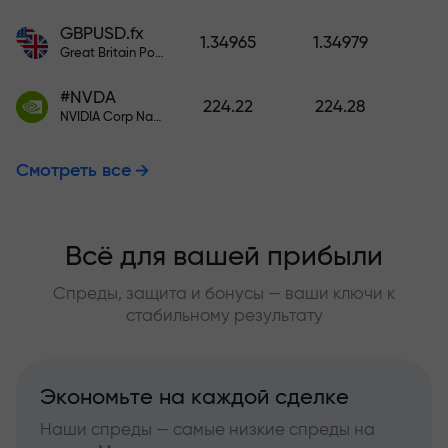
GBPUSD.fx
1.34965
1.34979
Great Britain Pound vs US Dollar
#NVDA
224.22
224.28
NVIDIA Corp Nasdaq Stock Exchange (Nasdaq) USD
Смотреть все
Всё для вашей прибыли
Спреды, защита и бонусы — ваши ключи к
стабильному результату
Экономьте на каждой сделке
Наши спреды — самые низкие спреды на