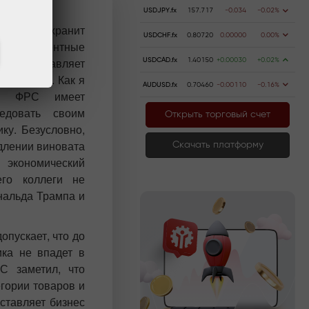
USDJPY.fx
157.717
-0.034
-0.02%
ежнему хранит
USDCHF.fx
0.80720
0.00000
0.00%
ить процентные
 FOMC оставляет
USDCAD.fx
1.40150
+0.00030
+0.02%
 инфляции. Как я
AUDUSD.fx
0.70460
-0.00110
-0.16%
х, ФРС имеет
ледовать своим
Открыть торговый счет
ку. Безусловно,
длении виновата
Скачать платформу
 экономический
го коллеги не
нальда Трампа и
пускает, что до
ика не впадет в
С заметил, что
гории товаров и
ставляет бизнес