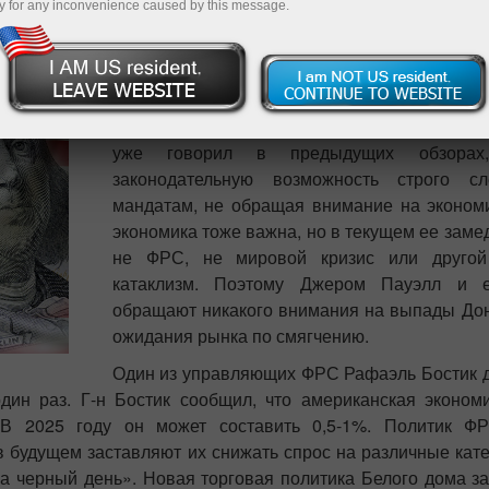
y for any inconvenience caused by this message.
Федеральная резервная система по-пр
молчание в текущем году. ЕЦБ успел сниз
ставки уже трижды, Банк Англии – дважды, а
процесс смягчения на паузе, опасаясь роста
уже говорил в предыдущих обзора
законодательную возможность строго с
мандатам, не обращая внимание на экономи
экономика тоже важна, но в текущем ее заме
не ФРС, не мировой кризис или другой
катаклизм. Поэтому Джером Пауэлл и е
обращают никакого внимания на выпады До
ожидания рынка по смягчению.
Один из управляющих ФРС Рафаэль Бостик до
дин раз. Г-н Бостик сообщил, что американская эконом
 В 2025 году он может составить 0,5-1%. Политик ФР
в будущем заставляют их снижать спрос на различные кате
а черный день». Новая торговая политика Белого дома за