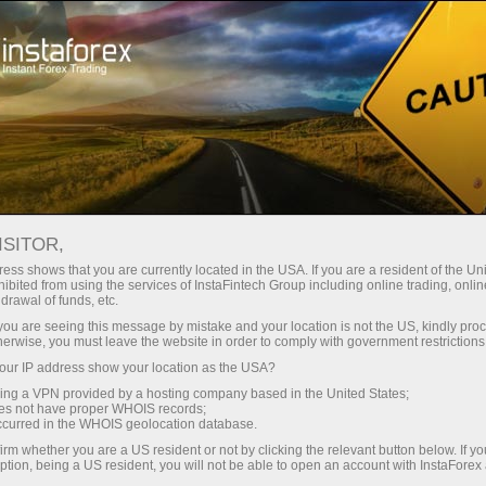
Открыть торговый счёт
Торговые платформы
ачинающим
Инвесторам
Партнерам
Промоа
ментальный анализ
ISITOR,
ess shows that you are currently located in the USA. If you are a resident of the Uni
19.05.2025 20:13
ibited from using the services of InstaFintech Group including online trading, online
drawal of funds, etc.
k you are seeing this message by mistake and your location is not the US, kindly pro
ь один раунд смягчения в 2025 году
herwise, you must leave the website in order to comply with government restrictions
ur IP address show your location as the USA?
sing a VPN provided by a hosting company based in the United States;
oes not have proper WHOIS records;
occurred in the WHOIS geolocation database.
irm whether you are a US resident or not by clicking the relevant button below. If y
ption, being a US resident, you will not be able to open an account with InstaForex