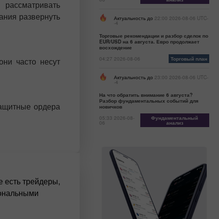
 рассматривать
лания развернуть
Актуальность до
22:00 2026-08-06 UTC-
-4
Торговые рекомендации и разбор сделок по
EUR/USD на 6 августа. Евро продолжает
восхождение
04:27 2026-08-06
Торговый план
они часто несут
Актуальность до
23:00 2026-08-06 UTC-
-4
На что обратить внимание 6 августа?
Разбор фундаментальных событий для
защитные ордера
новичков
05:33 2026-08-
Фундаментальный
06
анализ
е есть трейдеры,
иональными