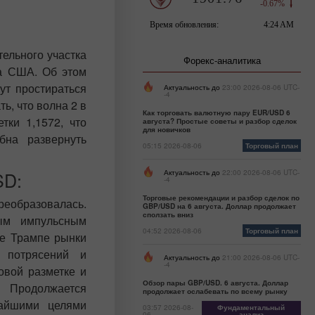
ельного участка
Форекс-аналитика
та США. Об этом
ут простираться
Актуальность до
23:00 2026-08-06 UTC-
-4
ь, что волна 2 в
Как торговать валютную пару EUR/USD 6
ки 1,1572, что
августа? Простые советы и разбор сделок
для новичков
бна развернуть
05:15 2026-08-06
Торговый план
SD:
Актуальность до
22:00 2026-08-06 UTC-
-4
Торговые рекомендации и разбор сделок по
еобразовалась.
GBP/USD на 6 августа. Доллар продолжает
сползать вниз
ым импульсным
04:52 2026-08-06
Торговый план
де Трампе рынки
 потрясений и
Актуальность до
21:00 2026-08-06 UTC-
-4
овой разметке и
Обзор пары GBP/USD. 6 августа. Доллар
 Продолжается
продолжает ослабевать по всему рынку
айшими целями
03:57 2026-08-
Фундаментальный
06
анализ