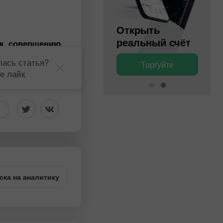
Открыть
Открыть
торговый
реальный счёт
 к совершению
ась статья?
Торгуйте
Торгуйте
е лайк
ска на аналитику