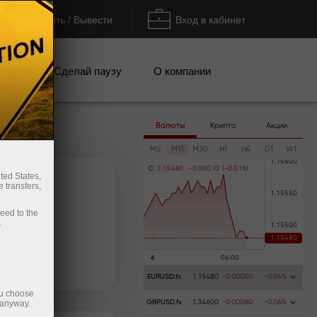
Пополнить / Вывести
Вход в кабинет
кции
Сделай паузу
О компании
Валюты
Крипто
Акции
M5
M15
M30
H1
H4
D1
W1
C
1
.
1
5
4
8
0
-
0
.
0
0
0
1
0
(
-
0
.
0
1
%
)
ted States,
 transfers,
ceed to the
.
Пополнить счёт
Вывести деньги
EURUSD.fx
1.15480
-0.00050
-0.04%
ou choose
 anyway.
GBPUSD.fx
1.34600
-0.00080
-0.06%