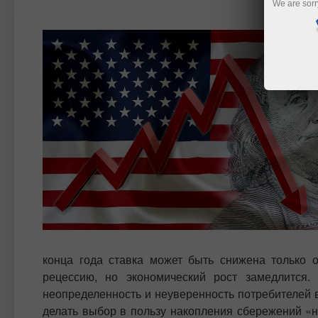
We are sorr
конца года ставка может быть снижена только о
рецессию, но экономический рост замедлится.
неопределенность и неуверенность потребителей 
делать выбор в пользу накопления сбережений «н