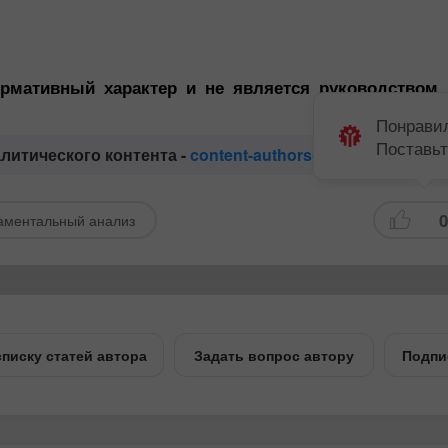
Открыть
Открыть
торговый
реальный счёт
рмативный характер и не является руководством
Понравил
Торгуйте
Торгуйте
Поставьт
алитического контента -
content-authors@instaforex.com
0
аментальный анализ
списку статей автора
Задать вопрос автору
Подпи