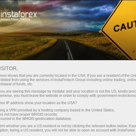
Минимальные
спреды — максимум выгоды
ISITOR,
ess shows that you are currently located in the USA. If you are a resident of the Uni
Бонус 30%
ibited from using the services of InstaFintech Group including online trading, online
С InstaForex вы получаете
drawal of funds, etc.
доступ к действительно
на каждый депозит
k you are seeing this message by mistake and your location is not the US, kindly pro
конкурентным возможностям:
herwise, you must leave the website in order to comply with government restrictions
кредитное плечо до 1:5000, одни
ur IP address show your location as the USA?
Скорость
из лучших спредов и комиссий
sing a VPN provided by a hosting company based in the United States;
на рынке, а также
oes not have proper WHOIS records;
в трейдинге и на трассе
occurred in the WHOIS geolocation database.
привлекательные условия для
irm whether you are a US resident or not by clicking the relevant button below. If y
торговли акциями и индексами
ption, being a US resident, you will not be able to open an account with InstaForex
Ваш личный джекпот подарков
Мы разработали бонусную