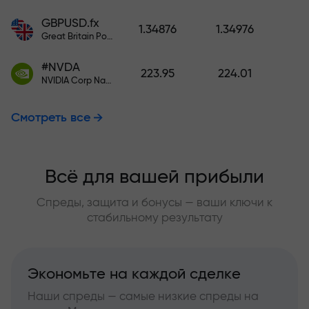
GBPUSD.fx
1.34876
1.34976
Great Britain Pound vs US Dollar
#NVDA
223.95
224.01
NVIDIA Corp Nasdaq Stock Exchange (Nasdaq) USD
Смотреть все
Всё для вашей прибыли
Спреды, защита и бонусы — ваши ключи к
стабильному результату
Экономьте на каждой сделке
Наши спреды — самые низкие спреды на