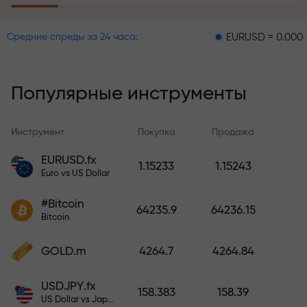
пополнение счёта
EURUSD = 0.00001
GBPU
Средние спреды за 24 часа:
Программа страхования рисков
возмещает ваши убытки и
гарантирует утроение прибыли
Популярные инструменты
в течение 6 месяцев. Торгуйте
спокойно — ваш капитал
защищен!
Инструмент
Покупка
Продажа
Сп
EURUSD.fx
1.15233
1.15243
Пополните счёт — и получите
Euro vs US Dollar
бонус в 1000 раз больше вашего
депозита. X1000 — это не
#Bitcoin
64235.9
64236.15
опечатка. Чем больше депозит,
Bitcoin
тем выше множитель.
GOLD.m
4264.7
4264.84
USDJPY.fx
158.383
158.39
US Dollar vs Japanese Yen