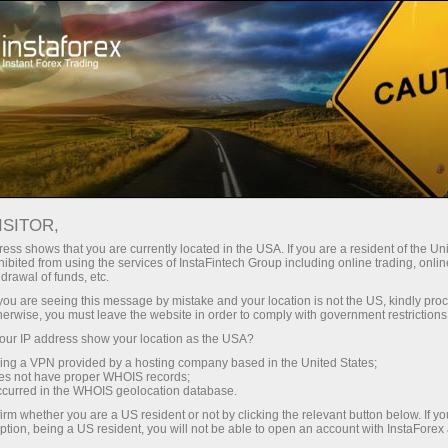
Минимальные
спреды — максимум выгоды
ISITOR,
ess shows that you are currently located in the USA. If you are a resident of the Uni
Бонус 30%
ibited from using the services of InstaFintech Group including online trading, online
С InstaForex вы получаете
drawal of funds, etc.
доступ к действительно
на каждый депозит
k you are seeing this message by mistake and your location is not the US, kindly pro
конкурентным возможностям:
herwise, you must leave the website in order to comply with government restrictions
кредитное плечо до 1:5000, одни
ur IP address show your location as the USA?
Скорость
из лучших спредов и комиссий
sing a VPN provided by a hosting company based in the United States;
на рынке, а также
oes not have proper WHOIS records;
в трейдинге и на трассе
occurred in the WHOIS geolocation database.
привлекательные условия для
irm whether you are a US resident or not by clicking the relevant button below. If y
торговли акциями и индексами
ption, being a US resident, you will not be able to open an account with InstaForex
Ваш личный джекпот подарков
Мы разработали бонусную