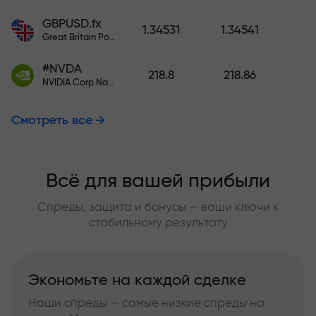
GBPUSD.fx
1.34531
1.34541
Great Britain Pound vs US Dollar
#NVDA
218.8
218.86
NVIDIA Corp Nasdaq Stock Exchange (Nasdaq) USD
Смотреть все
Всё для вашей прибыли
Спреды, защита и бонусы — ваши ключи к
стабильному результату
Экономьте на каждой сделке
Наши спреды — самые низкие спреды на