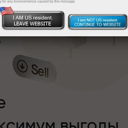
y for any inconvenience caused by this message.
и
е
ксимум выгоды
и