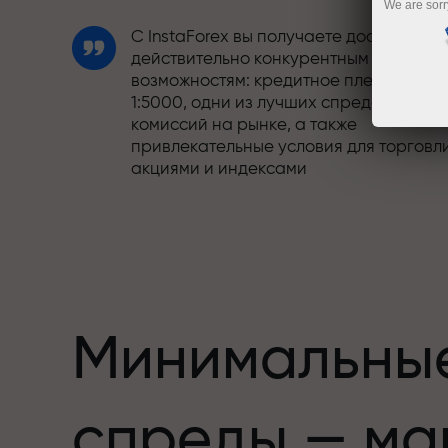
We are sorr
С InstaForex вы получаете доступ к
действительно конкурентным
возможностям: кредитное плечо до
1:5000, одни из лучших спредов и
комиссий на рынке, а также
привлекательные условия для торговл
акциями и индексами
Мы разработали бонусную систему,
етов,
которая делает торговлю ещё
привлекательнее. Каждый клиент
InstaForex может получить до 30% при
пополнении счёта, а также
воспользоваться другими акциями и
Минимальны
предложениями
Скорость трассы и скорость сделок —
спреды — ма
схожи в своих ценностях. Алеш
Лопрайс привносит элементы драйва 