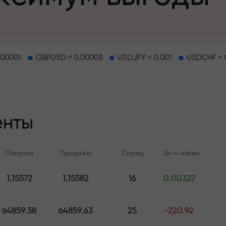
.00001
GBPUSD = 0.00003
USDJPY = 0.001
USDCHF = 
епозит
енты
и на трассе
Покупка
Продажа
Спред
24-ч измен.
т
.
1.15572
1.15582
16
0.00327
Онлайн-обучение
Аналитика FX.C
джекпот подар
Учитесь торговать с нуля —
Ежедневные прогноз
64859.38
64859.63
25
-220.92
курсы и вебинары для всех
Форекс, крипто и ф
уровней