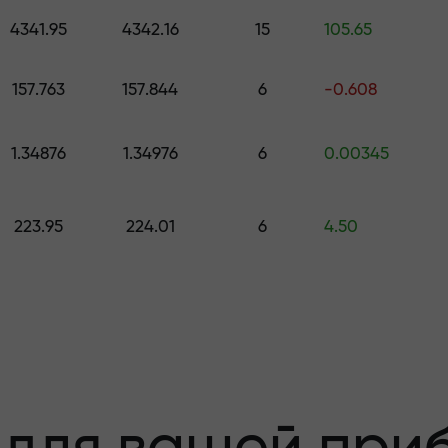
е подарок стоимостью до $1,500
4341.95
4342.16
15
105.65
з риска —мы
157.763
157.844
6
-0.608
1.34876
1.34976
6
0.00345
 вашу прибыль
223.95
224.01
6
4.50
000 —самый кру
а рынке