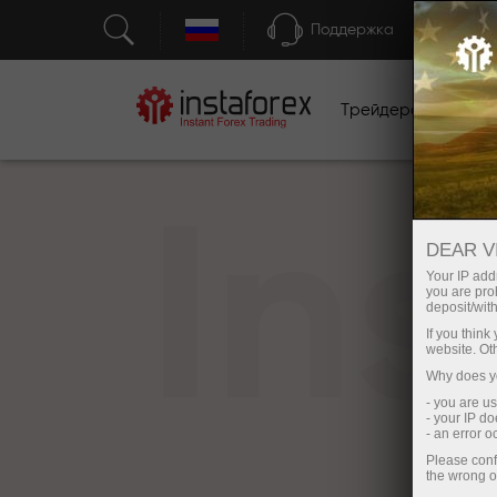
Поддержка
Трейдерам
Н
In
DEAR V
Your IP addr
you are proh
deposit/with
If you thin
website. Ot
Why does yo
- you are u
- your IP d
- an error 
Please conf
the wrong o