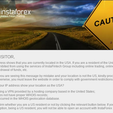
Открыть торговый счёт
Торговые платформы
ачинающим
Инвесторам
Партнерам
Промоа
staFo
ISITOR,
ess shows that you are currently located in the USA. If you are a resident of the Uni
ibited from using the services of InstaFintech Group including online trading, online
drawal of funds, etc.
k you are seeing this message by mistake and your location is not the US, kindly pro
herwise, you must leave the website in order to comply with government restrictions
ur IP address show your location as the USA?
sing a VPN provided by a hosting company based in the United States;
oes not have proper WHOIS records;
occurred in the WHOIS geolocation database.
irm whether you are a US resident or not by clicking the relevant button below. If y
ption, being a US resident, you will not be able to open an account with InstaForex