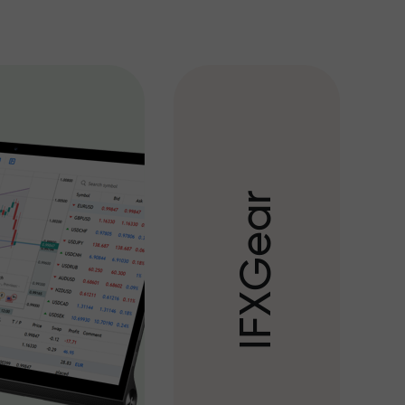
r
a
e
G
X
F
I