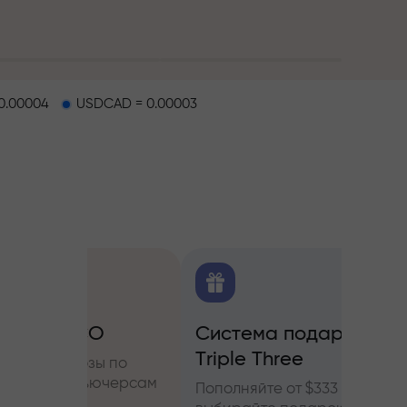
0.00004
USDCAD = 0.00003
O
Система подарков
Бону
ков
Triple Three
ы по
Участв
ьючерсам
InstaF
Пополняйте от $333 и
прибы