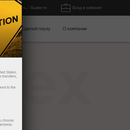
Пополнить / Вывести
Вход в кабинет
кции
Сделай паузу
О компании
rex
ted States,
 transfers,
ceed to the
.
ou choose
 anyway.